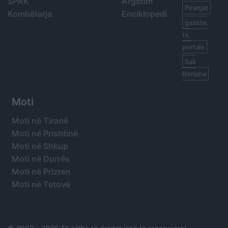
SPAK
Argetim
Piranjat
Kombëtarja
Enciklopedi
gazeta,
tv,
portale
Sali
Berisha
Moti
Moti në Tiranë
Moti në Prishtinë
Moti në Shkup
Moti në Durrës
Moti në Prizren
Moti në Tetovë