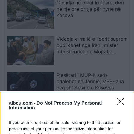
Gjendja në pikat kufitare, deri
në një orë pritje për hyrje në
Kosovë
Videoja e rrallë e liderit suprem
publikohet nga Irani, mister
mbi shëndetin e Mojtaba
Khameneit
Pjesëtari i MUP-it serb
ndalohet në Jarinjë, MPB-ja ia
heq shtetësinë e Kosovës
albeu.com -
Do Not Process My Personal
Information
Chelsea triumfon 3-0 ndaj
Milanit, Xabi Alonso vlerëson
If you wish to opt-out of the sale, sharing to third parties, or
paraqitjen e plotë të skuadrës
processing of your personal or sensitive information for