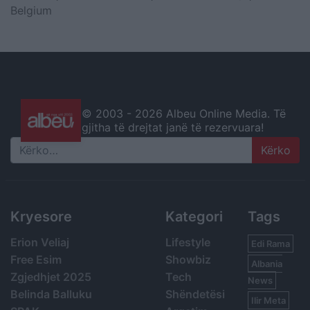
Belgium
© 2003 -
2026 Albeu Online Media. Të
gjitha të drejtat janë të rezervuara!
Search
Kryesore
Kategori
Tags
Erion Veliaj
Lifestyle
Edi Rama
Free Esim
Showbiz
Albania
Zgjedhjet 2025
Tech
News
Belinda Balluku
Shëndetësi
Ilir Meta