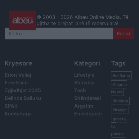
© 2003 -
2026 Albeu Online Media. Të
gjitha të drejtat janë të rezervuara!
Search
Kryesore
Kategori
Tags
Erion Veliaj
Lifestyle
Edi Rama
Free Esim
Showbiz
Albania
Zgjedhjet 2025
Tech
News
Belinda Balluku
Shëndetësi
Ilir Meta
SPAK
Argetim
Piranjat
Kombëtarja
Enciklopedi
gazeta,
tv,
portale