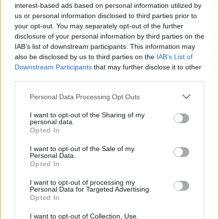
interest-based ads based on personal information utilized by
Barcelona mbron Marc Bernal
us or personal information disclosed to third parties prior to
dhe përgatit rinovimin e tij
your opt-out. You may separately opt-out of the further
disclosure of your personal information by third parties on the
IAB’s list of downstream participants. This information may
also be disclosed by us to third parties on the
IAB’s List of
Downstream Participants
that may further disclose it to other
Hetimet për dosjen “Balluku”/
third parties.
SPAK ushtron kontrolle në
kompaninë “Atelier 4”,
Personal Data Processing Opt Outs
sekuestrohet projekti i
arredimit të vilës luksoze
I want to opt-out of the Sharing of my
personal data.
Katër persona ndalohen në
Opted In
Shkup, policia sekuestron
kokainë dhe marihuanë
I want to opt-out of the Sale of my
Personal Data.
Opted In
I want to opt-out of processing my
Personal Data for Targeted Advertising.
Opted In
I want to opt-out of Collection, Use,