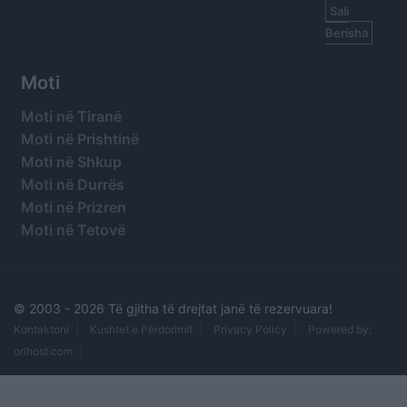
Sali
Berisha
Moti
Moti në Tiranë
Moti në Prishtinë
Moti në Shkup
Moti në Durrës
Moti në Prizren
Moti në Tetovë
© 2003 -
2026 Të gjitha të drejtat janë të rezervuara!
Kontaktoni
Kushtet e Përdorimit
Privacy Policy
Powered by:
orihost.com