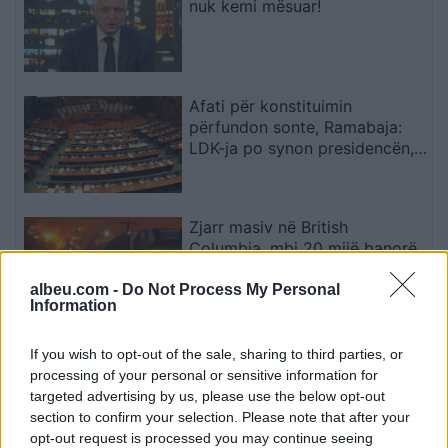
nuk kemi mësuar!
Afati për konstituimin
përfundon sonte, Ramabaja:
LDK-ja po synon presidencën,
ndërsa opozita po bllokon
institucionet
Zjarr masiv në British
Columbia, mbi 20 mijë banorë
urdhërohen të largohen
albeu.com -
Do Not Process My Personal
Information
Ilir Kërçeli tregon propozimin e
If you wish to opt-out of the sale, sharing to third parties, or
LVV-së për PDK-në dhe LDK-në
processing of your personal or sensitive information for
targeted advertising by us, please use the below opt-out
section to confirm your selection. Please note that after your
opt-out request is processed you may continue seeing