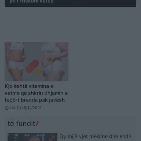
po i rriskoni vetes
Kjo është vitamina e
vetme që shkrin dhjamin e
tepërt brenda pak javësh
16:17 / 15/12/2021
schedule
të fundit
Dy mijë vjet mësime dhe ende