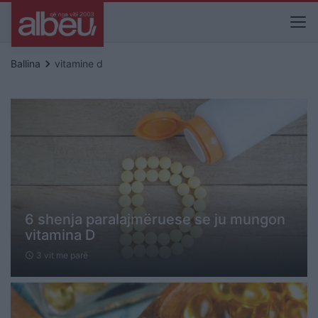
keyboard_arrow_right
Ballina
vitamine d
6 shenja paralajmëruese se ju mungon
vitamina D
3 vit me parë
schedule