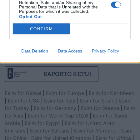
Retention, Sale, and/or Sharing of my
Personal Data that Is Unrelated with the
Purposes for which it was collected.
Opted Out
CONFIRM
Data Deletion
Data Access
Privacy Policy
Esim for Global
|
Esim for Europe
|
Esim for Caribbean
|
Esim for USA
|
Esim for Italy
|
Esim for Spain
|
Esim
for Turkey
|
Esim for Germany
|
Esim for Greece
|
Esim
for Asia
|
Esim for World Cup 2026
|
Esim for Saudi
Arabia
|
Esim for Egypt
|
Esim for United Arab
Emirates
|
Esim for Balkans
|
Esim for Morocco
|
Esim
for China
|
Esim for United Kingdom
|
Esim for Africa
|