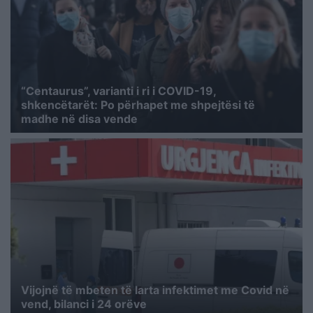
“Centaurus”, varianti i ri i COVID-19,
shkencëtarët: Po përhapet me shpejtësi të
madhe në disa vende
Vijojnë të mbeten të larta infektimet me Covid në
vend, bilanci i 24 orëve