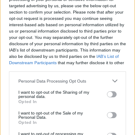
kufijtë
global
targeted advertising by us, please use the below opt-out
11:07 / 26/11/2021
08:58 / 26/11/2021
schedule
schedule
section to confirm your selection. Please note that after your
opt-out request is processed you may continue seeing
të fundit
interest-based ads based on personal information utilized by
us or personal information disclosed to third parties prior to
your opt-out. You may separately opt-out of the further
Trump pritet të firmosë urdhrin
disclosure of your personal information by third parties on the
ekzekutiv për reduktimin e
IAB’s list of downstream participants. This information may
vaksinave të rekomanduara
also be disclosed by us to third parties on the
IAB’s List of
për fëmijët
Downstream Participants
that may further disclose it to other
third parties.
Përplasen katër automjete
pranë HEC Kozjakut, lëndohen
Personal Data Processing Opt Outs
shtatë persona
I want to opt-out of the Sharing of my
personal data.
Opted In
Prishtina Tournament”
I want to opt-out of the Sale of my
përfundon me sukses mes
Personal Data.
Opted In
emocionesh dhe spektakli –
Trofeu i takon ‘Mercedes Getit’
I want to opt-out of processing my