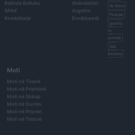
Belinda Balluku
Shëndetësi
Ilir Meta
SPAK
Argetim
Piranjat
Kombëtarja
Enciklopedi
gazeta,
tv,
portale
Sali
Berisha
Moti
Moti në Tiranë
Moti në Prishtinë
Moti në Shkup
Moti në Durrës
Moti në Prizren
Moti në Tetovë