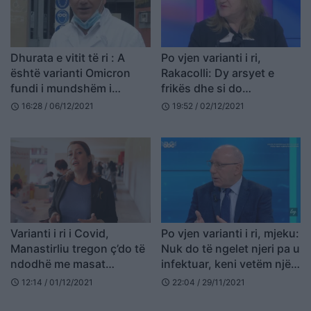
Dhurata e vitit të ri : A
Po vjen varianti i ri,
është varianti Omicron
Rakacolli: Dy arsyet e
fundi i mundshëm i
frikës dhe si do
pandemisë?
kontrollohen punonjësit
16:28 / 06/12/2021
19:52 / 02/12/2021
schedule
schedule
në shtet e privat
Varianti i ri i Covid,
Po vjen varianti i ri, mjeku:
Manastirliu tregon ç’do të
Nuk do të ngelet njeri pa u
ndodhë me masat
infektuar, keni vetëm një
shtrënguese (VIDEO)
zgjidhje
12:14 / 01/12/2021
22:04 / 29/11/2021
schedule
schedule