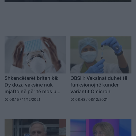
Shkencëtarët britanikë:
OBSH: Vaksinat duhet të
Dy doza vaksine nuk
funksionojnë kundër
mjaftojnë për të mos u
variantit Omicron
infektuar me Omicron
08:15 / 11/12/2021
08:48 / 08/12/2021
schedule
schedule