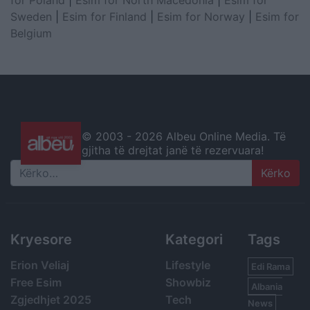
for Poland
|
Esim for North Macedonia
|
Esim for
Sweden
|
Esim for Finland
|
Esim for Norway
|
Esim for
Belgium
© 2003 -
2026 Albeu Online Media. Të
gjitha të drejtat janë të rezervuara!
Search
Kryesore
Kategori
Tags
Erion Veliaj
Lifestyle
Edi Rama
Free Esim
Showbiz
Albania
Zgjedhjet 2025
Tech
News