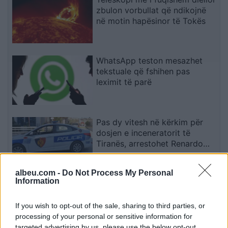
zbulon vorbullat që ndikojnë
në motin hapësinor të Tokës
WhatsApp teston mesazhet
tekstuale që fshihen pas
leximit të parë
Pas dy vitesh në kërkim për
dosjen e inceneratorit të
Tiranës, arrestohet Renardo
Nallbani në Palasë
albeu.com -
Do Not Process My Personal
Information
Mazda konfirmon rikthimin e
CX-3, gjenerata e re pritet në
vitin 2027
If you wish to opt-out of the sale, sharing to third parties, or
processing of your personal or sensitive information for
targeted advertising by us, please use the below opt-out