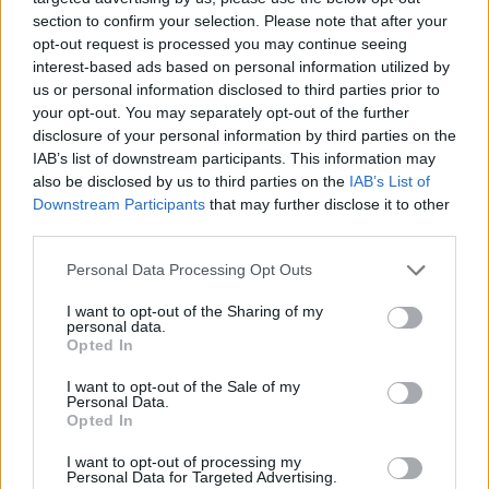
section to confirm your selection. Please note that after your
opt-out request is processed you may continue seeing
interest-based ads based on personal information utilized by
us or personal information disclosed to third parties prior to
your opt-out. You may separately opt-out of the further
disclosure of your personal information by third parties on the
IAB’s list of downstream participants. This information may
also be disclosed by us to third parties on the
IAB’s List of
Downstream Participants
that may further disclose it to other
third parties.
Personal Data Processing Opt Outs
I want to opt-out of the Sharing of my
personal data.
Opted In
I want to opt-out of the Sale of my
Personal Data.
Opted In
Esim for Global
|
Esim for Europe
|
Esim for Caribbean
|
Esim for USA
|
Esim for Italy
|
Esim for Spain
|
Esim
I want to opt-out of processing my
Personal Data for Targeted Advertising.
for Turkey
|
Esim for Germany
|
Esim for Greece
|
Esim