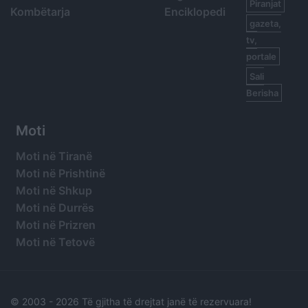
Piranjat
Kombëtarja
Enciklopedi
gazeta,
tv,
portale
Sali
Berisha
Moti
Moti në Tiranë
Moti në Prishtinë
Moti në Shkup
Moti në Durrës
Moti në Prizren
Moti në Tetovë
© 2003 -
2026 Të gjitha të drejtat janë të rezervuara!