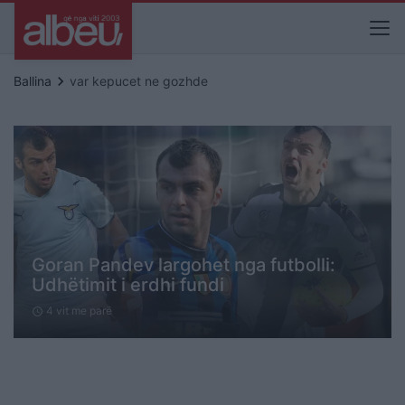
keyboard_arrow_right
Ballina
var kepucet ne gozhde
Goran Pandev largohet nga futbolli:
Udhëtimit i erdhi fundi
4 vit me parë
schedule