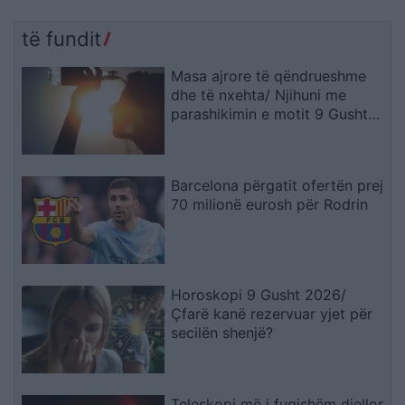
të fundit
Masa ajrore të qëndrueshme
dhe të nxehta/ Njihuni me
parashikimin e motit 9 Gusht
2026, ja qytetet ku termometri
do të shënojë 41 gradë
Barcelona përgatit ofertën prej
70 milionë eurosh për Rodrin
Horoskopi 9 Gusht 2026/
Çfarë kanë rezervuar yjet për
secilën shenjë?
Teleskopi më i fuqishëm diellor