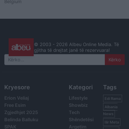
Belgium
© 2003 -
2026 Albeu Online Media. Të
gjitha të drejtat janë të rezervuara!
Search
Kryesore
Kategori
Tags
Erion Veliaj
Lifestyle
Edi Rama
Free Esim
Showbiz
Albania
Zgjedhjet 2025
Tech
News
Belinda Balluku
Shëndetësi
Ilir Meta
SPAK
Argetim