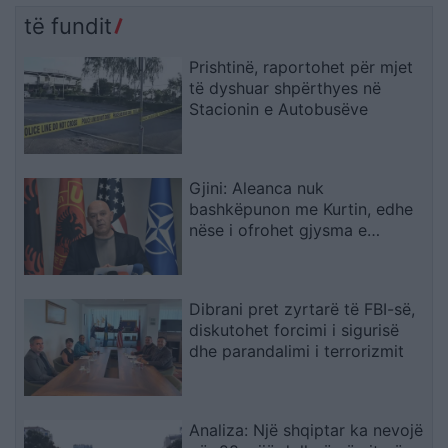
të fundit
Prishtinë, raportohet për mjet
të dyshuar shpërthyes në
Stacionin e Autobusëve
Gjini: Aleanca nuk
bashkëpunon me Kurtin, edhe
nëse i ofrohet gjysma e
qeverisë
Dibrani pret zyrtarë të FBI-së,
diskutohet forcimi i sigurisë
dhe parandalimi i terrorizmit
Analiza: Një shqiptar ka nevojë