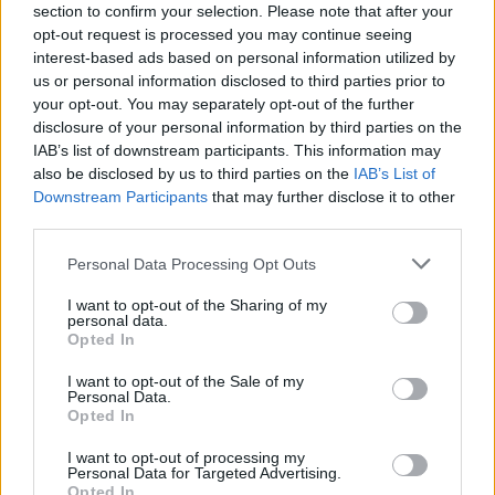
section to confirm your selection. Please note that after your
opt-out request is processed you may continue seeing
interest-based ads based on personal information utilized by
us or personal information disclosed to third parties prior to
your opt-out. You may separately opt-out of the further
disclosure of your personal information by third parties on the
IAB’s list of downstream participants. This information may
also be disclosed by us to third parties on the
IAB’s List of
Downstream Participants
that may further disclose it to other
third parties.
Personal Data Processing Opt Outs
I want to opt-out of the Sharing of my
personal data.
Opted In
I want to opt-out of the Sale of my
Personal Data.
Opted In
Esim for Global
|
Esim for Europe
|
Esim for Caribbean
|
Esim for USA
|
Esim for Italy
|
Esim for Spain
|
Esim
I want to opt-out of processing my
for Turkey
|
Esim for Germany
|
Esim for Greece
|
Esim
Personal Data for Targeted Advertising.
Opted In