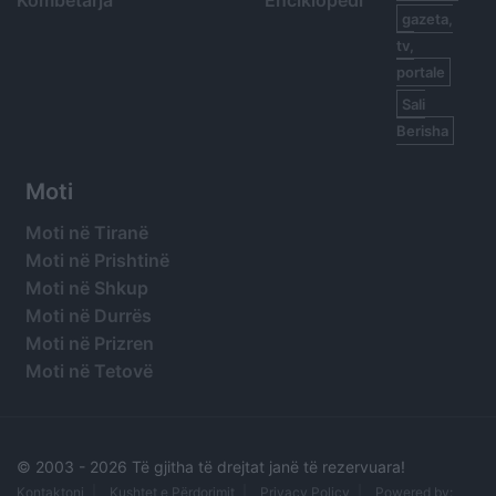
gazeta,
tv,
portale
Sali
Berisha
Moti
Moti në Tiranë
Moti në Prishtinë
Moti në Shkup
Moti në Durrës
Moti në Prizren
Moti në Tetovë
© 2003 -
2026 Të gjitha të drejtat janë të rezervuara!
Kontaktoni
Kushtet e Përdorimit
Privacy Policy
Powered by: