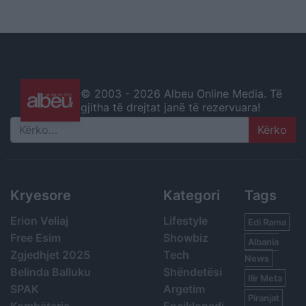
© 2003 -
2026 Albeu Online Media. Të
gjitha të drejtat janë të rezervuara!
Search
Kryesore
Kategori
Tags
Erion Veliaj
Lifestyle
Edi Rama
Free Esim
Showbiz
Albania
Zgjedhjet 2025
Tech
News
Belinda Balluku
Shëndetësi
Ilir Meta
SPAK
Argetim
Piranjat
Kombëtarja
Enciklopedi