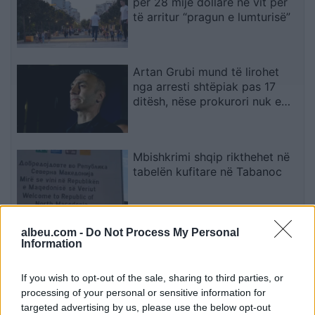
për 28 mijë dollarë në vit për
të arritur “pragun e lumturisë”
Artan Grubi mund të lirohet
nga arresti shtëpiak pas 17
ditësh, nëse prokurori nuk e
përfundon hetimin me akuzë
Mbishkrimi shqip rikthehet në
tabelën kufitare në Tabanoc
albeu.com -
Do Not Process My Personal
Trump mohon se SHBA-ja ka
Information
mungesë municionesh: Burgime
të gjata për publikuesit e
If you wish to opt-out of the sale, sharing to third parties, or
deklaratave tradhtare
processing of your personal or sensitive information for
targeted advertising by us, please use the below opt-out