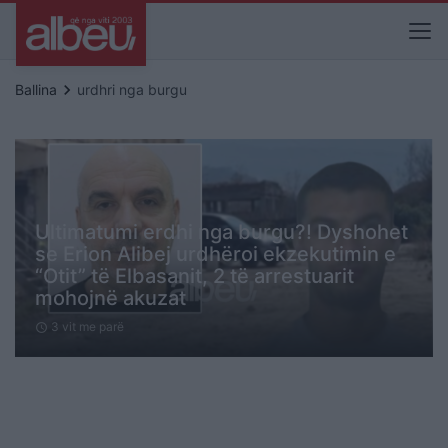
keyboard_arrow_right
Ballina
urdhri nga burgu
Ultimatumi erdhi nga burgu?! Dyshohet
se Erion Alibej urdhëroi ekzekutimin e
“Otit” të Elbasanit, 2 të arrestuarit
mohojnë akuzat
3 vit me parë
schedule