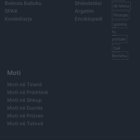
Belinda Balluku
Shëndetësi
Ilir Meta
SPAK
Argetim
Piranjat
Kombëtarja
Enciklopedi
gazeta,
tv,
portale
Sali
Berisha
Moti
Moti në Tiranë
Moti në Prishtinë
Moti në Shkup
Moti në Durrës
Moti në Prizren
Moti në Tetovë