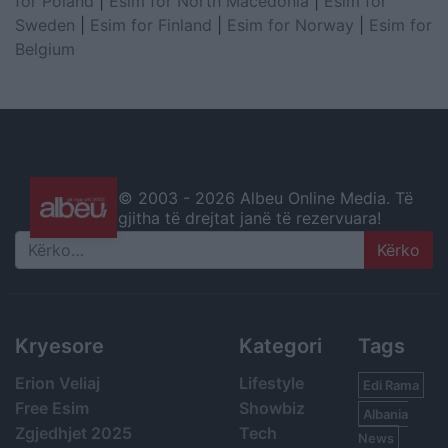
for Poland
|
Esim for North Macedonia
|
Esim for
Sweden
|
Esim for Finland
|
Esim for Norway
|
Esim for
Belgium
© 2003 -
2026 Albeu Online Media. Të
gjitha të drejtat janë të rezervuara!
Search
Kryesore
Kategori
Tags
Erion Veliaj
Lifestyle
Edi Rama
Free Esim
Showbiz
Albania
Zgjedhjet 2025
Tech
News