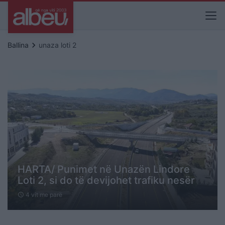
keyboard_arrow_right
Ballina
unaza loti 2
HARTA/ Punimet në Unazën Lindore
Loti 2, si do të devijohet trafiku nesër
4 vit me parë
schedule