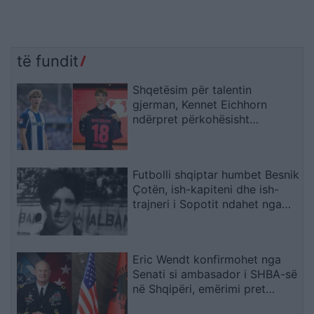
të fundit
Shqetësim për talentin
gjerman, Kennet Eichhorn
ndërpret përkohësisht
karrierën për arsye
shëndetësore
Futbolli shqiptar humbet Besnik
Çotën, ish-kapiteni dhe ish-
trajneri i Sopotit ndahet nga
jeta në moshën 56-vjeçare
Eric Wendt konfirmohet nga
Senati si ambasador i SHBA-së
në Shqipëri, emërimi pret
firmën e Trump