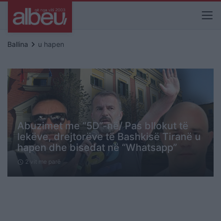
keyboard_arrow_right
Ballina
u hapen
Abuzimet me “5D”-në/ Pas bllokut të
lekëve, drejtorëve të Bashkisë Tiranë u
hapen dhe bisedat në “Whatsapp”
2 vit me parë
schedule