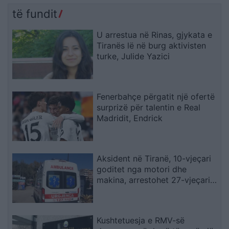
të fundit
U arrestua në Rinas, gjykata e
Tiranës lë në burg aktivisten
turke, Julide Yazici
Fenerbahçe përgatit një ofertë
surprizë për talentin e Real
Madridit, Endrick
Aksident në Tiranë, 10-vjeçari
goditet nga motori dhe
makina, arrestohet 27-vjeçari,
procedohet shoferi që iku
Kushtetuesja e RMV-së