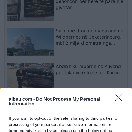
denoncon për herë të parë një
gjyqtar
Sulm me dron në magazinën e
Wildberries në Jekaterinburg,
mbi 2 mijë kilometra nga
Ukraina
Abdixhiku mbërrin në Kuvend
për takimin e tretë me Kurtin
albeu.com -
Do Not Process My Personal
I nxehti përvëlues mbërthen
Information
vendin, çfarë pritet të ndodhë
me motin javën e ardhshme
If you wish to opt-out of the sale, sharing to third parties, or
processing of your personal or sensitive information for
targeted advertising by us, please use the below opt-out