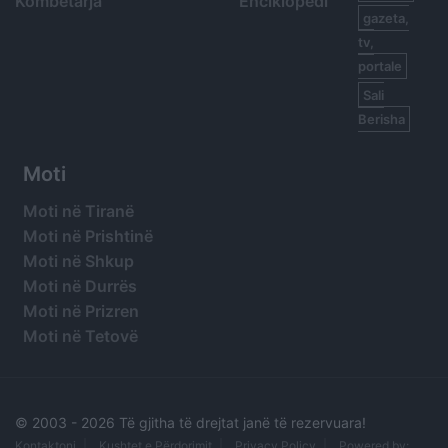
Kombëtarja
Enciklopedi
gazeta,
tv,
portale
Sali
Berisha
Moti
Moti në Tiranë
Moti në Prishtinë
Moti në Shkup
Moti në Durrës
Moti në Prizren
Moti në Tetovë
© 2003 -
2026 Të gjitha të drejtat janë të rezervuara!
Kontaktoni
Kushtet e Përdorimit
Privacy Policy
Powered by: