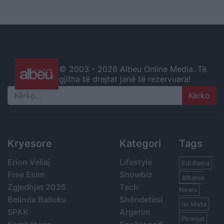
© 2003 -
2026 Albeu Online Media. Të
gjitha të drejtat janë të rezervuara!
Search
Kryesore
Kategori
Tags
Erion Veliaj
Lifestyle
Edi Rama
Free Esim
Showbiz
Albania
Zgjedhjet 2025
Tech
News
Belinda Balluku
Shëndetësi
Ilir Meta
SPAK
Argetim
Piranjat