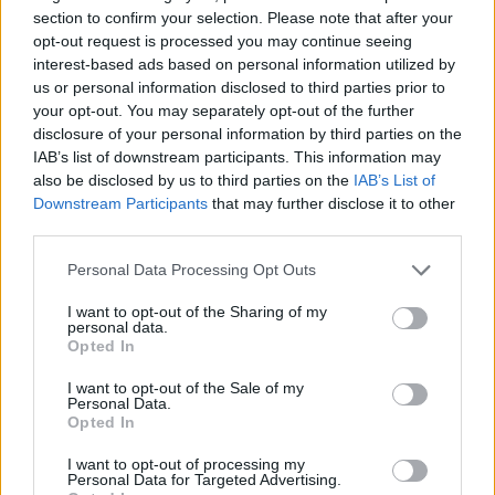
section to confirm your selection. Please note that after your
opt-out request is processed you may continue seeing
interest-based ads based on personal information utilized by
us or personal information disclosed to third parties prior to
your opt-out. You may separately opt-out of the further
disclosure of your personal information by third parties on the
IAB’s list of downstream participants. This information may
also be disclosed by us to third parties on the
IAB’s List of
Downstream Participants
that may further disclose it to other
third parties.
Personal Data Processing Opt Outs
I want to opt-out of the Sharing of my
personal data.
Opted In
I want to opt-out of the Sale of my
Personal Data.
Esim for Global
|
Esim for Europe
|
Esim for Caribbean
Opted In
|
Esim for USA
|
Esim for Italy
|
Esim for Spain
|
Esim
I want to opt-out of processing my
for Turkey
|
Esim for Germany
|
Esim for Greece
|
Esim
Personal Data for Targeted Advertising.