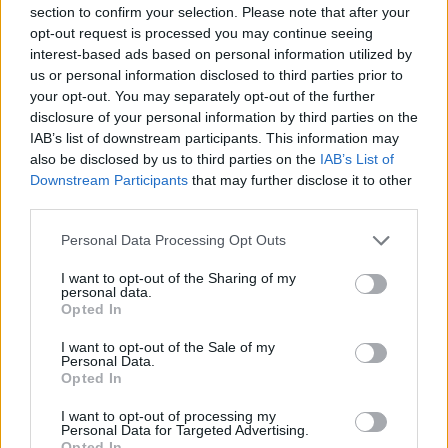
section to confirm your selection. Please note that after your
opt-out request is processed you may continue seeing
interest-based ads based on personal information utilized by
us or personal information disclosed to third parties prior to
your opt-out. You may separately opt-out of the further
disclosure of your personal information by third parties on the
IAB’s list of downstream participants. This information may
also be disclosed by us to third parties on the
IAB’s List of
Downstream Participants
that may further disclose it to other
third parties.
Personal Data Processing Opt Outs
I want to opt-out of the Sharing of my
personal data.
Opted In
I want to opt-out of the Sale of my
Personal Data.
Esim for Global
|
Esim for Europe
|
Esim for Caribbean
Opted In
|
Esim for USA
|
Esim for Italy
|
Esim for Spain
|
Esim
I want to opt-out of processing my
for Turkey
|
Esim for Germany
|
Esim for Greece
|
Esim
Personal Data for Targeted Advertising.
for Asia
|
Esim for World Cup 2026
|
Esim for Saudi
Opted In