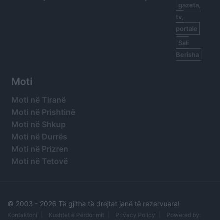
gazeta,
tv,
portale
Sali
Berisha
Moti
Moti në Tiranë
Moti në Prishtinë
Moti në Shkup
Moti në Durrës
Moti në Prizren
Moti në Tetovë
© 2003 -
2026 Të gjitha të drejtat janë të rezervuara!
Kontaktoni
Kushtet e Përdorimit
Privacy Policy
Powered by: