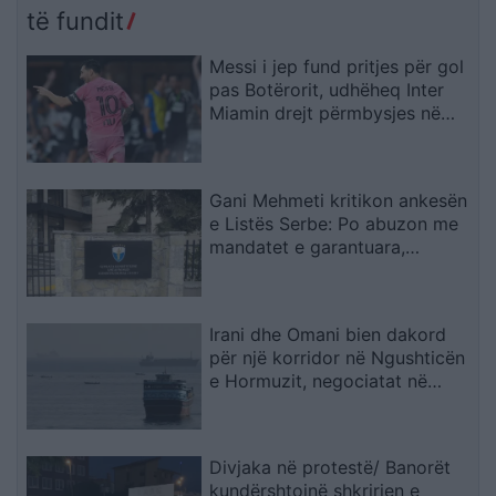
të fundit
Messi i jep fund pritjes për gol
pas Botërorit, udhëheq Inter
Miamin drejt përmbysjes në
Kupën e Ligës
Gani Mehmeti kritikon ankesën
e Listës Serbe: Po abuzon me
mandatet e garantuara,
Kushtetuesja duhet t’ia ndalojë
veprimtarinë
Irani dhe Omani bien dakord
për një korridor në Ngushticën
e Hormuzit, negociatat në
fazën përfundimtare
Divjaka në protestë/ Banorët
kundërshtojnë shkrirjen e