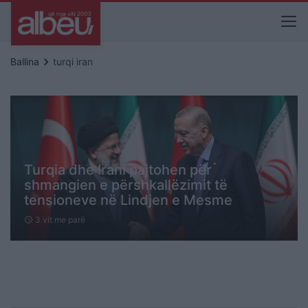
keyboard_arrow_right
Ballina
turqi iran
Turqia dhe Irani pajtohen për
shmangien e përshkallëzimit të
tensioneve në Lindjen e Mesme
3 vit me parë
schedule