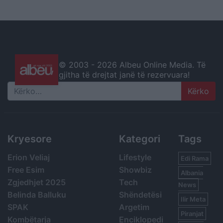
© 2003 -
2026 Albeu Online Media. Të
gjitha të drejtat janë të rezervuara!
Search
Kryesore
Kategori
Tags
Erion Veliaj
Lifestyle
Edi Rama
Free Esim
Showbiz
Albania
Zgjedhjet 2025
Tech
News
Belinda Balluku
Shëndetësi
Ilir Meta
SPAK
Argetim
Piranjat
Kombëtarja
Enciklopedi