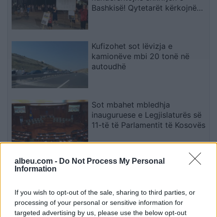
Bashkisë! Qytetarët kërkojnë
mbështetjen e deputetëve
Kufizohet sot lëvizja e
kamionëve mbi 20 tonë në
autoudhë
Sot mbahet mbledhja
inauguruese e Legjislaturës së
11-të të Parlamentit të Kosovës
albeu.com -
Do Not Process My Personal
Këmbimi valutor/ Me sa blihen
Information
e shiten dollari dhe euro, çfarë
ndodh me monedhat e tjera
If you wish to opt-out of the sale, sharing to third parties, or
processing of your personal or sensitive information for
targeted advertising by us, please use the below opt-out