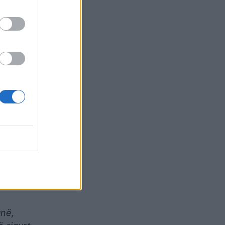
shtë
e duam
irua
të
shumë
ngdom”,
ë pakicë
unë,