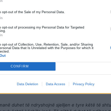
In
o opt-out of the Sale of my Personal Data.
In
to opt-out of processing my Personal Data for Targeted
 me dekada”, tha Robinson, emri i vërtetë i të cilit ë
ing.
In
otizmi është e ardhmja, kufijtë janë e ardhmja dhe n
o opt-out of Collection, Use, Retention, Sale, and/or Sharing
ersonal Data that Is Unrelated with the Purposes for which it
lected.
ojtjes (EDL) anti-emigracion, tashmë e shfuqizuar, u l
Out
rgosur për shpërfillje të gjykatës duke përsëritur akuza 
CONFIRM
olitane, pranoi përpara protestës së së shtunës se 
e të veçanta” në lidhje me marshimin “Unite the Ki
Data Deletion
Data Access
Privacy Policy
nti-islam dhe incidentet e brohoritjeve fyese nga nj
manë duhet të ndryshojnë sjelljen e tyre këtë të sht