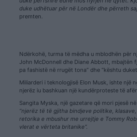
duke përfshirë edhe mos hyrjen në qytet. Kjo 
duke udhëtuar për në Londër dhe përreth saj
premten.
Ndërkohë, turma të mëdha u mblodhën për një 
John McDonnell dhe Diane Abbott, mbajtën fjal
pa fashistë në rrugët tona” dhe “kështu duket
Miliarderi i teknologjisë Elon Musk, ishte një
njerëz iu bashkuan një kundërproteste të afë
Sangita Myska, një gazetare që mori pjesë në
“njerëz të të gjitha bindjeve politike, klasav
retorika e mbushur me urrejtje e Tommy Rob
vlerat e vërteta britanike”.