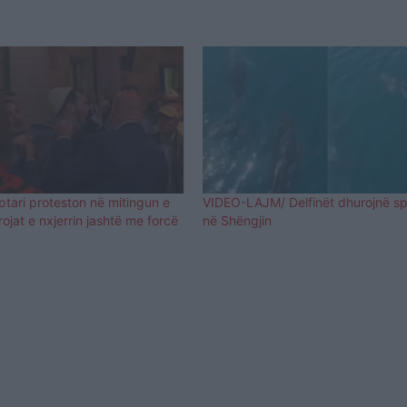
tari proteston në mitingun e
VIDEO-LAJM/ Delfinët dhurojnë s
ojat e nxjerrin jashtë me forcë
në Shëngjin