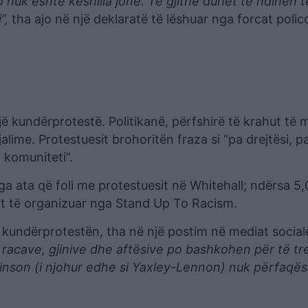
nuk është këshilla jonë. Të gjithë duhet të ndihen t
”,
tha ajo në një deklaratë të lëshuar nga forcat polic
kundërprotestë. Politikanë, përfshirë të krahut të 
ime. Protestuesit brohoritën fraza si “pa drejtësi, p
 komuniteti”.
 nga ata që foli me protestuesit në Whitehall; ndërsa 5
rt të organizuar nga Stand Up To Racism.
 kundërprotestën, tha në një postim në mediat social
e, racave, gjinive dhe aftësive po bashkohen për të t
inson (i njohur edhe si Yaxley-Lennon) nuk përfaqë