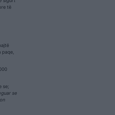
ë sigurt
ore të
majtë
a paqe,
,000
e se;
reguar se
son