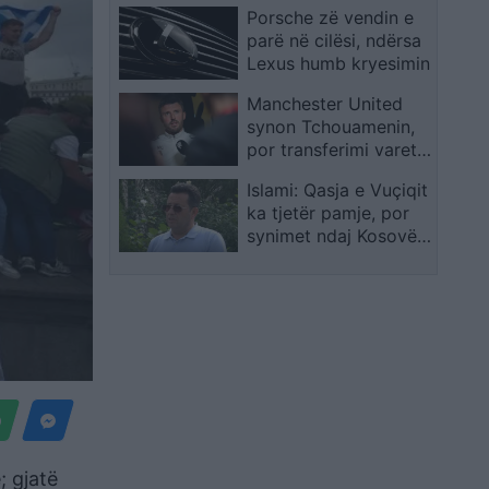
Porsche zë vendin e
parë në cilësi, ndërsa
Lexus humb kryesimin
Manchester United
synon Tchouamenin,
por transferimi varet
nga një kusht
Islami: Qasja e Vuçiqit
vendimtar
ka tjetër pamje, por
synimet ndaj Kosovës
mbeten si në kohën e
Millosheviqit
; gjatë