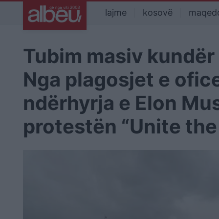
lajme
kosovë
maqed
Tubim masiv kundër 
Nga plagosjet e ofic
ndërhyrja e Elon Mus
protestën “Unite th