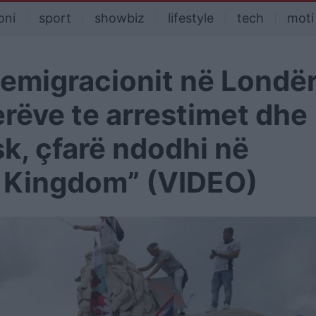
oni
sport
showbiz
lifestyle
tech
moti
emigracionit në Londër
erëve te arrestimet dhe
k, çfarë ndodhi në
e Kingdom” (VIDEO)