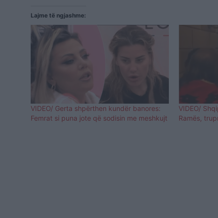
Lajme të ngjashme:
VIDEO/ Gerta shpërthen kundër banores:
VIDEO/ Shqip
Femrat si puna jote që sodisin me meshkujt
Ramës, trupr