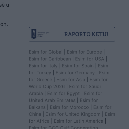
së u
son.
Esim for Global
|
Esim for Europe
|
Esim for Caribbean
|
Esim for USA
|
Esim for Italy
|
Esim for Spain
|
Esim
for Turkey
|
Esim for Germany
|
Esim
for Greece
|
Esim for Asia
|
Esim for
World Cup 2026
|
Esim for Saudi
Arabia
|
Esim for Egypt
|
Esim for
United Arab Emirates
|
Esim for
Balkans
|
Esim for Morocco
|
Esim for
China
|
Esim for United Kingdom
|
Esim
for Africa
|
Esim for Latin America
|
Esim for GCC Gulf Cooperation