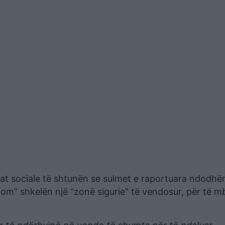
iat sociale të shtunën se sulmet e raportuara ndodhë
m” shkelën një “zonë sigurie” të vendosur, për të mb