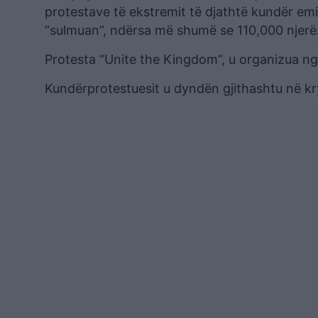
protestave të ekstremit të djathtë kundër emi
“sulmuan”, ndërsa më shumë se 110,000 njerëz
Protesta “Unite the Kingdom”, u organizua nga
Kundërprotestuesit u dyndën gjithashtu në kry