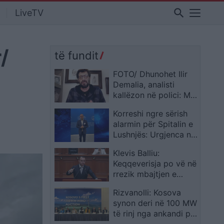
search
LiveTV
/
të fundit
FOTO/ Dhunohet Ilir
Demalia, analisti
kallëzon në polici: Më
sulmuan dy persona…
Korreshi ngre sërish
alarmin për Spitalin e
Lushnjës: Urgjenca në
errësirë, mesazh
Klevis Balliu:
Karakaçit nga Brukseli
Keqqeverisja po vë në
rrezik mbajtjen e
Samitit të NATO-s në
Rizvanolli: Kosova
Tiranë
synon deri në 100 MW
të rinj nga ankandi për
energjinë e erës