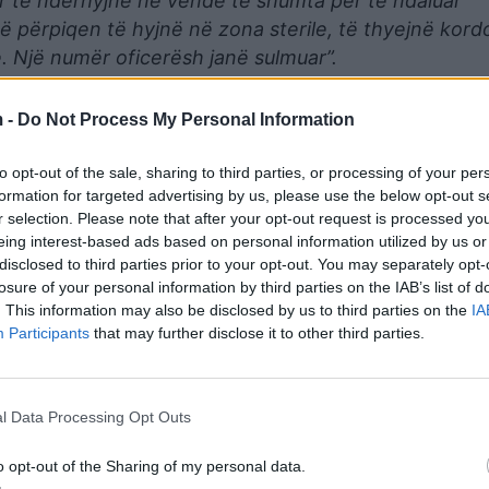
r të ndërhyjnë në vende të shumta për të ndaluar
që përpiqen të hyjnë në zona sterile, të thyejnë kord
e. Një numër oficerësh janë sulmuar”.
leshje dhe 25 persona u arrestuan.
 -
Do Not Process My Personal Information
to opt-out of the sale, sharing to third parties, or processing of your per
formation for targeted advertising by us, please use the below opt-out s
r selection. Please note that after your opt-out request is processed y
“
dhuna dhe sulmi ndaj oficerëve të policisë është plo
eing interest-based ads based on personal information utilized by us or
disclosed to third parties prior to your opt-out. You may separately opt-
losure of your personal information by third parties on the IAB’s list of
tërisë së Bashkuar dhe Anglisë marshuan drejt Whiteha
. This information may also be disclosed by us to third parties on the
IA
Participants
that may further disclose it to other third parties.
he departamentet qeveritare.
cionit në të gjithë vendin, disa prej të cilave u bënë 
l Data Processing Opt Outs
hashtu të zakonshëm në qytete dhe qyteza në të gjithë
o opt-out of the Sharing of my personal data.