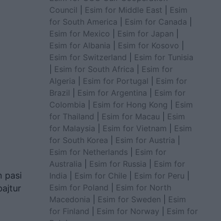
Council
|
Esim for Middle East
|
Esim
for South America
|
Esim for Canada
|
Esim for Mexico
|
Esim for Japan
|
Esim for Albania
|
Esim for Kosovo
|
Esim for Switzerland
|
Esim for Tunisia
|
Esim for South Africa
|
Esim for
Algeria
|
Esim for Portugal
|
Esim for
Brazil
|
Esim for Argentina
|
Esim for
Colombia
|
Esim for Hong Kong
|
Esim
for Thailand
|
Esim for Macau
|
Esim
for Malaysia
|
Esim for Vietnam
|
Esim
for South Korea
|
Esim for Austria
|
Esim for Netherlands
|
Esim for
Australia
|
Esim for Russia
|
Esim for
n pasi
India
|
Esim for Chile
|
Esim for Peru
|
Esim for Poland
|
Esim for North
ajtur
Macedonia
|
Esim for Sweden
|
Esim
for Finland
|
Esim for Norway
|
Esim for