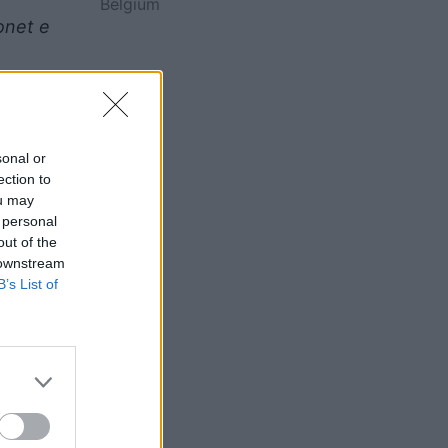
Belgium
onet e
sonal or
ection to
ou may
tësisht
 personal
out of the
 downstream
ll,
B’s List of
të
 vendin,