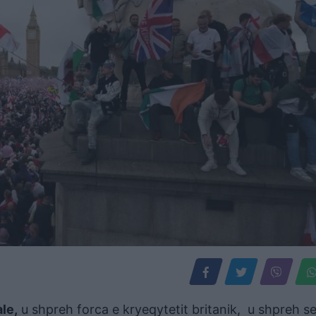
le,
u shpreh forca e kryeqytetit britanik, u shpreh se