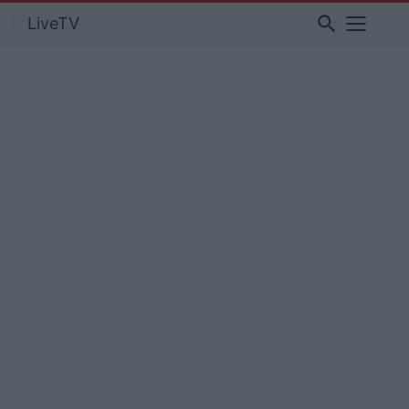
search
LiveTV