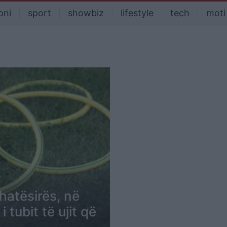
oni
sport
showbiz
lifestyle
tech
moti
hatësirës, në
 tubit të ujit që