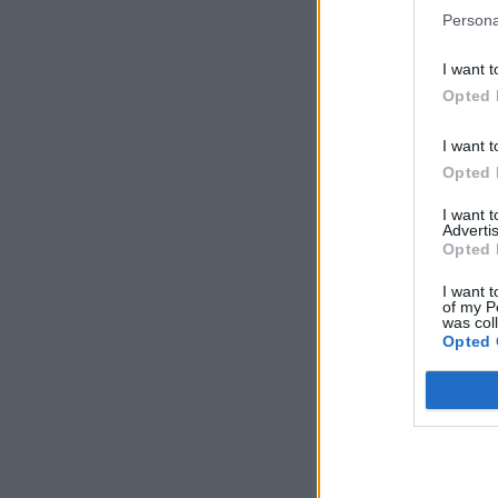
Persona
I want t
Opted 
I want t
Opted 
I want 
Advertis
Opted 
I want t
of my P
was col
Opted 