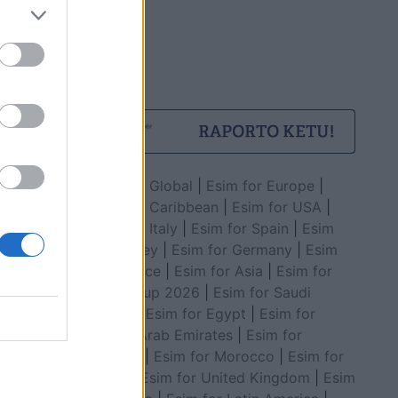
Esim for Global
|
Esim for Europe
|
Esim for Caribbean
|
Esim for USA
|
Esim for Italy
|
Esim for Spain
|
Esim
for Turkey
|
Esim for Germany
|
Esim
for Greece
|
Esim for Asia
|
Esim for
World Cup 2026
|
Esim for Saudi
Arabia
|
Esim for Egypt
|
Esim for
United Arab Emirates
|
Esim for
Balkans
|
Esim for Morocco
|
Esim for
China
|
Esim for United Kingdom
|
Esim