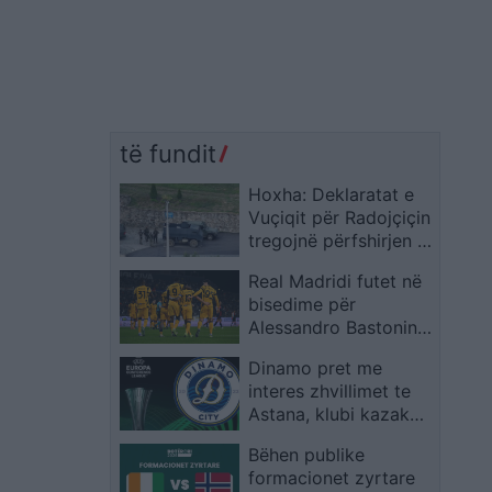
të fundit
Hoxha: Deklaratat e
Vuçiqit për Radojçiçin
tregojnë përfshirjen e
Serbisë në Banjskë
Real Madridi futet në
dhe duhet të
bisedime për
shqetësojnë
Alessandro Bastonin
ndërkombëtarët
pas afrimit të
Dinamo pret me
Dumfries
interes zhvillimet te
Astana, klubi kazak
pranon monitorimin e
Bëhen publike
UEFA-s para ndeshjes
formacionet zyrtare
në Conference