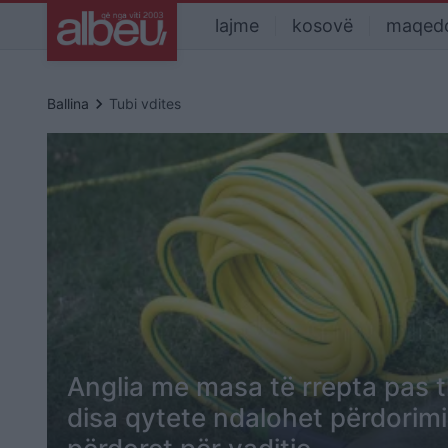
lajme
kosovë
maqed
keyboard_arrow_right
Ballina
Tubi vdites
Anglia me masa të rrepta pas t
disa qytete ndalohet përdorimi i