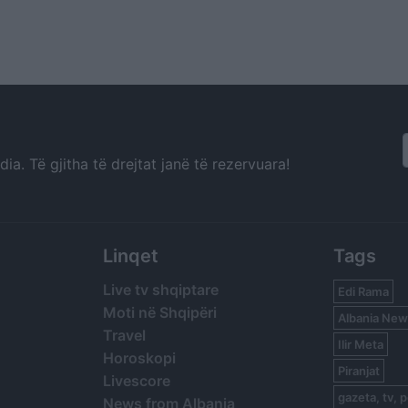
a. Të gjitha të drejtat janë të rezervuara!
Linqet
Tags
Live tv shqiptare
Edi Rama
Moti në Shqipëri
Albania New
Travel
Ilir Meta
Horoskopi
Piranjat
Livescore
gazeta, tv, p
News from Albania