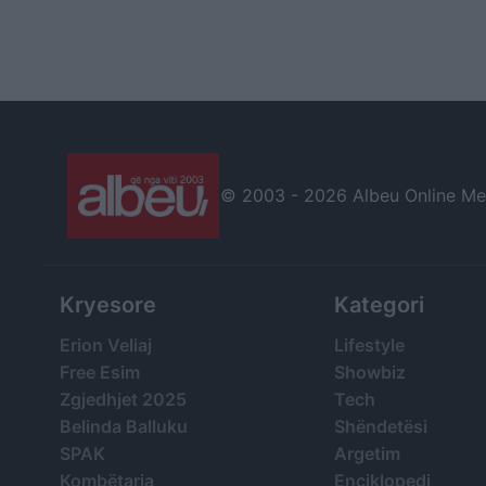
© 2003 -
2026 Albeu Online Medi
Kryesore
Kategori
Erion Veliaj
Lifestyle
Free Esim
Showbiz
Zgjedhjet 2025
Tech
Belinda Balluku
Shëndetësi
SPAK
Argetim
Kombëtarja
Enciklopedi