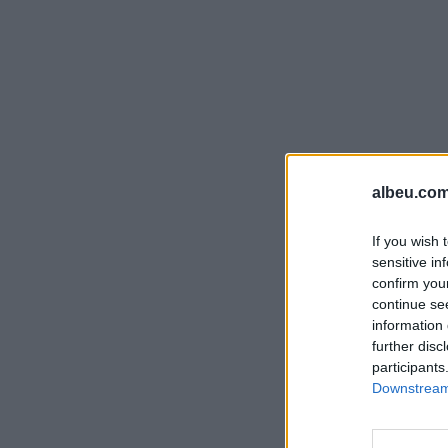
albeu.com
If you wish 
sensitive in
confirm you
continue se
information 
further disc
participants
Downstream 