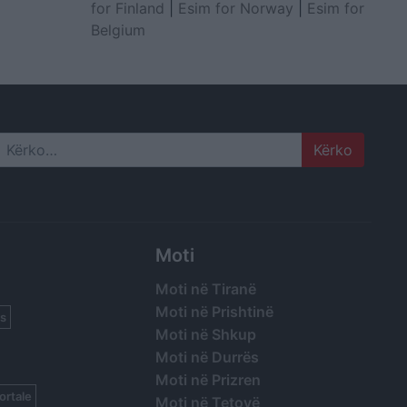
for Finland
|
Esim for Norway
|
Esim for
Belgium
Search
Moti
Moti në Tiranë
Moti në Prishtinë
s
Moti në Shkup
Moti në Durrës
Moti në Prizren
ortale
Moti në Tetovë