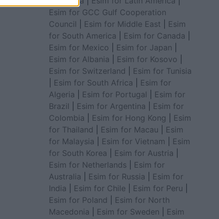
for Africa
|
Esim for Latin America
|
Esim for GCC Gulf Cooperation
Council
|
Esim for Middle East
|
Esim
for South America
|
Esim for Canada
|
Esim for Mexico
|
Esim for Japan
|
Esim for Albania
|
Esim for Kosovo
|
Esim for Switzerland
|
Esim for Tunisia
|
Esim for South Africa
|
Esim for
Algeria
|
Esim for Portugal
|
Esim for
Brazil
|
Esim for Argentina
|
Esim for
Colombia
|
Esim for Hong Kong
|
Esim
for Thailand
|
Esim for Macau
|
Esim
for Malaysia
|
Esim for Vietnam
|
Esim
for South Korea
|
Esim for Austria
|
Esim for Netherlands
|
Esim for
Australia
|
Esim for Russia
|
Esim for
India
|
Esim for Chile
|
Esim for Peru
|
Esim for Poland
|
Esim for North
Macedonia
|
Esim for Sweden
|
Esim