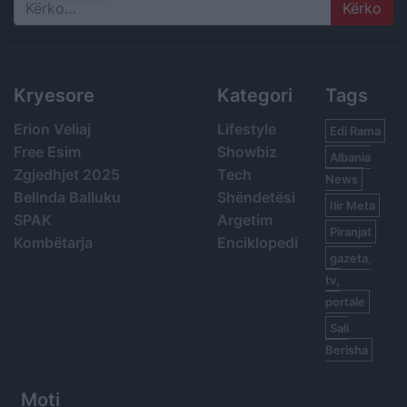
Search
Kryesore
Kategori
Tags
Erion Veliaj
Lifestyle
Edi Rama
Free Esim
Showbiz
Albania
Zgjedhjet 2025
Tech
News
Belinda Balluku
Shëndetësi
Ilir Meta
SPAK
Argetim
Piranjat
Kombëtarja
Enciklopedi
gazeta,
tv,
portale
Sali
Berisha
Moti