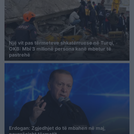
Një vit pas tërmeteve shkatërruese në Turqi,
OKB: Mbi 3 milionë persona kanë mbetur të
pastrehë
Erdogan: Zgjedhjet do të mbahen në maj,
pavarësisht tërmetit