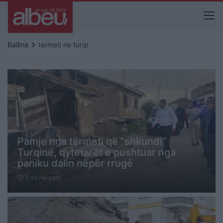
keyboard_arrow_right
Ballina
termeti ne turqi
Pamje nga tërmeti që “shkundi”
Turqinë, qytetarët e pushtuar nga
paniku dalin nëpër rrugë
2 vit me parë
schedule