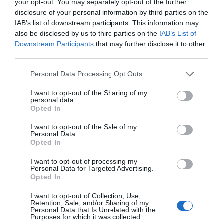
your opt-out. You may separately opt-out of the further
Protesta hyn në ditën e 70-të,
disclosure of your personal information by third parties on the
qytetarët grumbullohen në
IAB’s list of downstream participants. This information may
sheshin “Skënderbej”: Rama,
also be disclosed by us to third parties on the
IAB’s List of
jep dorëheqjen!
Downstream Participants
that may further disclose it to other
third parties.
Xhemaili për vapën ekstreme:
Mbrojtja e punëtorëve duhet të
Personal Data Processing Opt Outs
vihet në plan të parë
I want to opt-out of the Sharing of my
personal data.
Opted In
Pas 25 vitesh, ylli i Tottenhamit
I want to opt-out of the Sale of my
mund të bëhet pjesë e
Personal Data.
Opted In
Arsenalit
I want to opt-out of processing my
Personal Data for Targeted Advertising.
Opted In
Ukraina arrin marrëveshje me
SHBA-në për furnizime mujore
I want to opt-out of Collection, Use,
Retention, Sale, and/or Sharing of my
me raketa Patriot
Personal Data that Is Unrelated with the
Purposes for which it was collected.