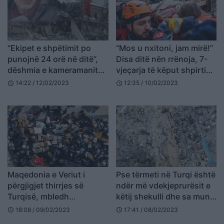
“Ekipet e shpëtimit po
“Mos u nxitoni, jam mirë!”
punojnë 24 orë në ditë”,
Disa ditë nën rrënoja, 7-
dëshmia e kameramanit
vjeçarja të këput shpirtin
shqiptar për tërmetin në
me përgjigjen ndaj
14:22 / 12/02/2023
12:35 / 10/02/2023
schedule
schedule
Turqi: Qytetet janë
ekipeve të shpëtimit
boshatisur!
Maqedonia e Veriut i
Pse tërmeti në Turqi është
përgjigjet thirrjes së
ndër më vdekjeprurësit e
Turqisë, mbledh
këtij shekulli dhe sa mund
donacione për të prekurit
të mbijetojnë njerëzit nën
18:08 / 09/02/2023
17:41 / 08/02/2023
schedule
schedule
nga tërmeti (FOTO LAJM)
rrënoja