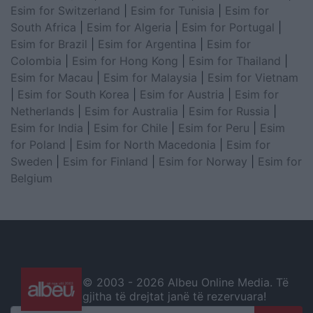
Esim for Switzerland
|
Esim for Tunisia
|
Esim for
South Africa
|
Esim for Algeria
|
Esim for Portugal
|
Esim for Brazil
|
Esim for Argentina
|
Esim for
Colombia
|
Esim for Hong Kong
|
Esim for Thailand
|
Esim for Macau
|
Esim for Malaysia
|
Esim for Vietnam
|
Esim for South Korea
|
Esim for Austria
|
Esim for
Netherlands
|
Esim for Australia
|
Esim for Russia
|
Esim for India
|
Esim for Chile
|
Esim for Peru
|
Esim
for Poland
|
Esim for North Macedonia
|
Esim for
Sweden
|
Esim for Finland
|
Esim for Norway
|
Esim for
Belgium
© 2003 -
2026 Albeu Online Media. Të
gjitha të drejtat janë të rezervuara!