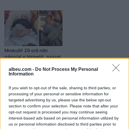
Mrekulli! 29 orë nën
rrënojat e tërmetit, nxirret
gjallë foshnja 2 muajshe
(VIDEO)
albeu.com -
Do Not Process My Personal
16:11 / 07/02/2023
schedule
Information
të fundit
If you wish to opt-out of the sale, sharing to third parties, or
processing of your personal or sensitive information for
Sulmet ruse godasin zonat
targeted advertising by us, please use the below opt-out
pranë Kievit, vriten tre
section to confirm your selection. Please note that after your
persona, përfshirë një fëmijë
opt-out request is processed you may continue seeing
interest-based ads based on personal information utilized by
us or personal information disclosed to third parties prior to