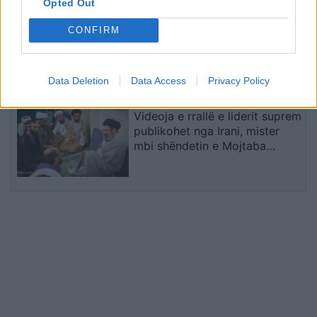
Opted Out
Gjendja në pikat kufitare, deri
CONFIRM
në një orë pritje për hyrje në
Kosovë
Data Deletion
Data Access
Privacy Policy
Videoja e rrallë e liderit suprem
publikohet nga Irani, mister
mbi shëndetin e Mojtaba
Khameneit