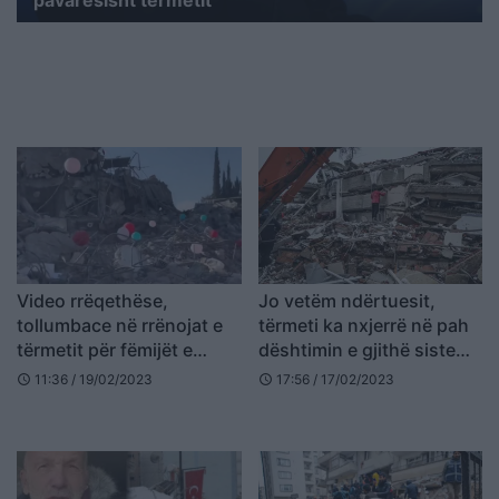
Video rrëqethëse,
Jo vetëm ndërtuesit,
tollumbace në rrënojat e
tërmeti ka nxjerrë në pah
tërmetit për fëmijët e
dështimin e gjithë sistemit
vdekur në Turqi
politik dhe ekonomik në
11:36 / 19/02/2023
17:56 / 17/02/2023
schedule
schedule
Turqi