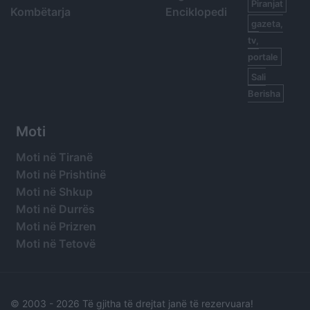
Piranjat
Kombëtarja
Enciklopedi
gazeta,
tv,
portale
Sali
Berisha
Moti
Moti në Tiranë
Moti në Prishtinë
Moti në Shkup
Moti në Durrës
Moti në Prizren
Moti në Tetovë
© 2003 -
2026 Të gjitha të drejtat janë të rezervuara!