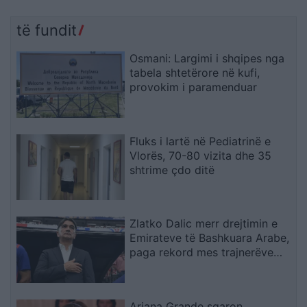
të fundit
Osmani: Largimi i shqipes nga
tabela shtetërore në kufi,
provokim i paramenduar
Fluks i lartë në Pediatrinë e
Vlorës, 70-80 vizita dhe 35
shtrime çdo ditë
Zlatko Dalic merr drejtimin e
Emirateve të Bashkuara Arabe,
paga rekord mes trajnerëve
kroatë
Ariana Grande sqaron