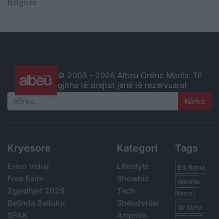
Belgium
© 2003 -
2026 Albeu Online Media. Të
gjitha të drejtat janë të rezervuara!
Search
Kryesore
Kategori
Tags
Erion Veliaj
Lifestyle
Edi Rama
Free Esim
Showbiz
Albania
Zgjedhjet 2025
Tech
News
Belinda Balluku
Shëndetësi
Ilir Meta
SPAK
Argetim