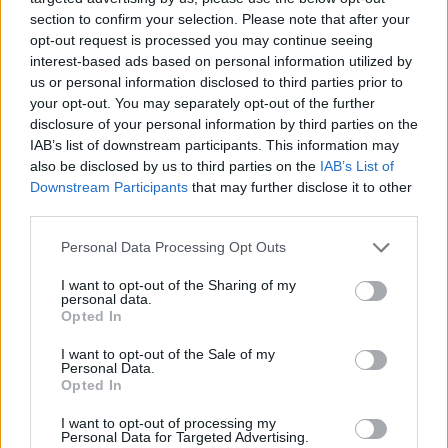
section to confirm your selection. Please note that after your
opt-out request is processed you may continue seeing
interest-based ads based on personal information utilized by
us or personal information disclosed to third parties prior to
your opt-out. You may separately opt-out of the further
disclosure of your personal information by third parties on the
IAB’s list of downstream participants. This information may
also be disclosed by us to third parties on the
IAB’s List of
Downstream Participants
that may further disclose it to other
third parties.
Personal Data Processing Opt Outs
I want to opt-out of the Sharing of my
personal data.
Opted In
I want to opt-out of the Sale of my
Personal Data.
Opted In
Esim for Global
|
Esim for Europe
|
Esim for Caribbean
|
Esim for USA
|
Esim for Italy
|
Esim for Spain
|
Esim
I want to opt-out of processing my
Personal Data for Targeted Advertising.
for Turkey
|
Esim for Germany
|
Esim for Greece
|
Esim