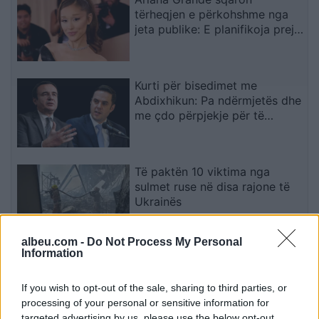
tërheqjen e përkohshme nga
jeta publike: E planifikoja prej
kohësh
Kurti për bisedimet me
Abdixhikun: Pa ndërmjetës dhe
me çdo përpjekje për të
evituar zgjedhjet e reja
Të paktën 10 viktima nga
sulmet ruse në disa rajone të
Ukrainës
albeu.com -
Do Not Process My Personal
Information
I dha lamtumirën Kroacisë,
Zlatko Daliç bëhet një nga
trajnerët më të paguar në botë
If you wish to opt-out of the sale, sharing to third parties, or
processing of your personal or sensitive information for
targeted advertising by us, please use the below opt-out