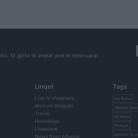
a. Të gjitha të drejtat janë të rezervuara!
Linqet
Tags
Live tv shqiptare
Edi Rama
Moti në Shqipëri
Albania New
Travel
Ilir Meta
Horoskopi
Piranjat
Livescore
gazeta, tv, p
News from Albania