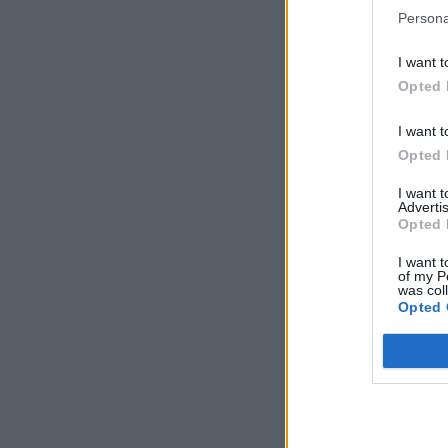
Persona
I want t
Opted 
I want t
Opted 
I want 
Advertis
Opted 
I want t
of my P
was col
Opted 