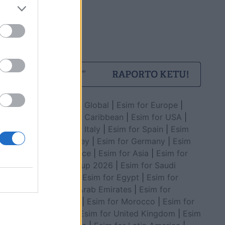
Esim for Global
|
Esim for Europe
|
Esim for Caribbean
|
Esim for USA
|
Esim for Italy
|
Esim for Spain
|
Esim
for Turkey
|
Esim for Germany
|
Esim
for Greece
|
Esim for Asia
|
Esim for
World Cup 2026
|
Esim for Saudi
Arabia
|
Esim for Egypt
|
Esim for
United Arab Emirates
|
Esim for
Balkans
|
Esim for Morocco
|
Esim for
China
|
Esim for United Kingdom
|
Esim