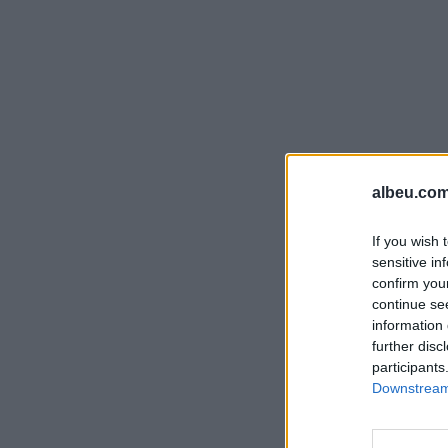
albeu.com
If you wish 
sensitive in
confirm you
continue se
information 
further disc
participants
Downstream 