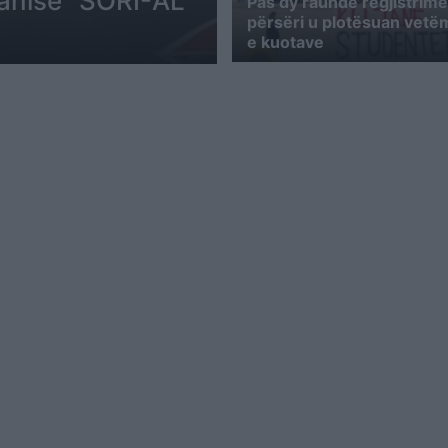
panisë “SORI-AL”
Pas dy raunde regjistrime
përsëri u plotësuan vetë
e kuotave