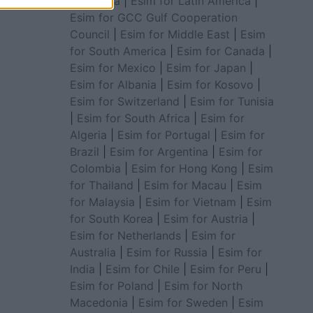
for Africa
|
Esim for Latin America
|
Esim for GCC Gulf Cooperation
Council
|
Esim for Middle East
|
Esim
for South America
|
Esim for Canada
|
Esim for Mexico
|
Esim for Japan
|
Esim for Albania
|
Esim for Kosovo
|
Esim for Switzerland
|
Esim for Tunisia
|
Esim for South Africa
|
Esim for
Algeria
|
Esim for Portugal
|
Esim for
Brazil
|
Esim for Argentina
|
Esim for
Colombia
|
Esim for Hong Kong
|
Esim
for Thailand
|
Esim for Macau
|
Esim
for Malaysia
|
Esim for Vietnam
|
Esim
for South Korea
|
Esim for Austria
|
Esim for Netherlands
|
Esim for
Australia
|
Esim for Russia
|
Esim for
India
|
Esim for Chile
|
Esim for Peru
|
Esim for Poland
|
Esim for North
Macedonia
|
Esim for Sweden
|
Esim