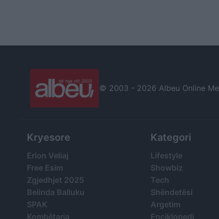
© 2003 -
2026 Albeu Online Medi
Kryesore
Kategori
Erion Veliaj
Lifestyle
Free Esim
Showbiz
Zgjedhjet 2025
Tech
Belinda Balluku
Shëndetësi
SPAK
Argetim
Kombëtarja
Enciklopedi