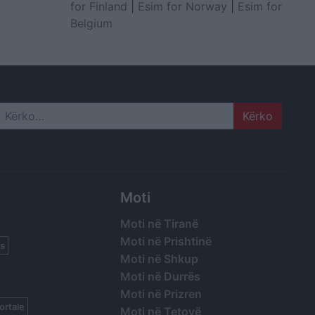
for Finland
|
Esim for Norway
|
Esim for
Belgium
Search
Moti
Moti në Tiranë
Moti në Prishtinë
s
Moti në Shkup
Moti në Durrës
Moti në Prizren
ortale
Moti në Tetovë