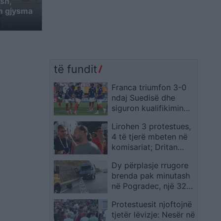
sh,
m gjysma
të fundit
Franca triumfon 3-0
ndaj Suedisë dhe
siguron kualifikimin
për në raundin e 16-të
Lirohen 3 protestues,
4 të tjerë mbeten në
komisariat; Dritan
Goxhaj: Ishim kordon
Dy përplasje rrugore
mes policisë dhe
brenda pak minutash
qytetarëve, shoqërimi
në Pogradec, një 32-
i paligjshëm
vjeçar humb jetën dhe
Protestuesit njoftojnë
disa persona
tjetër lëvizje: Nesër në
plagosen