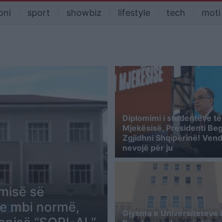
oni
sport
showbiz
lifestyle
tech
moti
Diplomimi i studentëve të
Mjekësisë, Presidenti Beg
Zgjidhni Shqipërinë! Vend
nevojë për ju
misë së
re mbi normë,
Gjysma e Universiteteve 