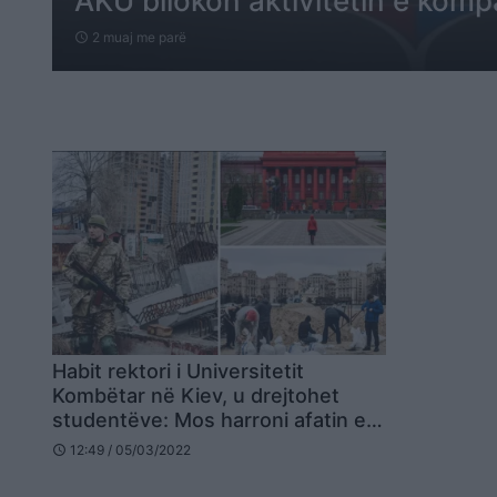
AKU bllokon aktivitetin e kom
2 muaj me parë
schedule
Habit rektori i Universitetit
Kombëtar në Kiev, u drejtohet
studentëve: Mos harroni afatin e
dorëzimit
12:49 / 05/03/2022
schedule