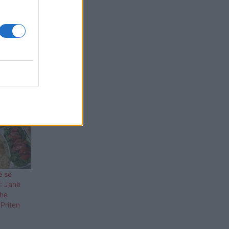
ë së
U: Janë
dhe
Priten