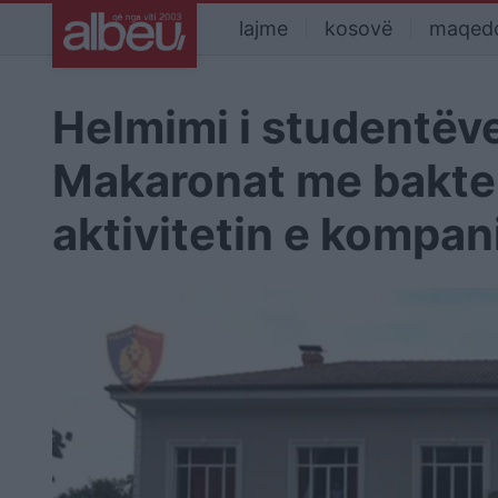
lajme
kosovë
maqed
Helmimi i studentëv
Makaronat me bakte
aktivitetin e kompan