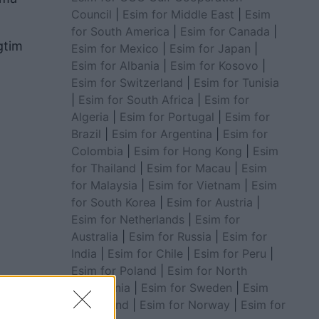
Council
|
Esim for Middle East
|
Esim
for South America
|
Esim for Canada
|
gtim
Esim for Mexico
|
Esim for Japan
|
Esim for Albania
|
Esim for Kosovo
|
Esim for Switzerland
|
Esim for Tunisia
|
Esim for South Africa
|
Esim for
Algeria
|
Esim for Portugal
|
Esim for
Brazil
|
Esim for Argentina
|
Esim for
Colombia
|
Esim for Hong Kong
|
Esim
for Thailand
|
Esim for Macau
|
Esim
for Malaysia
|
Esim for Vietnam
|
Esim
for South Korea
|
Esim for Austria
|
Esim for Netherlands
|
Esim for
Australia
|
Esim for Russia
|
Esim for
India
|
Esim for Chile
|
Esim for Peru
|
Esim for Poland
|
Esim for North
Macedonia
|
Esim for Sweden
|
Esim
ruar
for Finland
|
Esim for Norway
|
Esim for