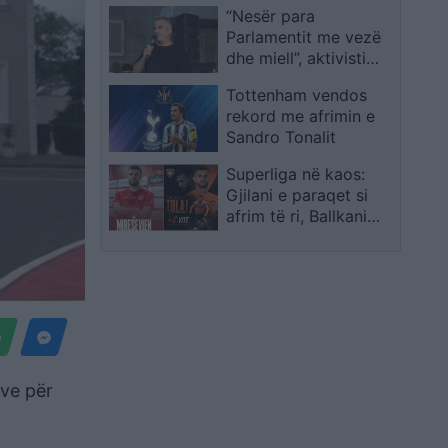
“Nesër para
ardhshme
Parlamentit me vezë
dhe miell”, aktivisti
thirrje për rrethim
Tottenham vendos
demokratik: Mos kini
rekord me afrimin e
frikë!
Sandro Tonalit
Superliga në kaos:
Gjilani e paraqet si
afrim të ri, Ballkani
njofton rinovimin e
Bleart Tolajt për dy
vite
eve për