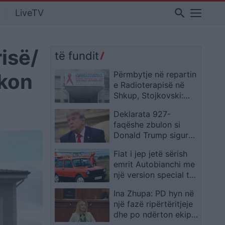
search
LiveTV
isë/
të fundit
okon
Përmbytje në repartin
e Radioterapisë në
Shkup, Stojkovski:
Pajisjet u ndalën në
Deklarata 927-
kohë
faqëshe zbulon si
Donald Trump siguroi
miliona në 2025, nga
Fiat i jep jetë sërish
librat dhe “Home
emrit Autobianchi me
Alone” te bursat e
një version special të
marrëveshjet me
Pandinës
gjigantët mediatikë
Ina Zhupa: PD hyn në
një fazë ripërtëritjeje
dhe po ndërton ekipin
për zgjedhjet e