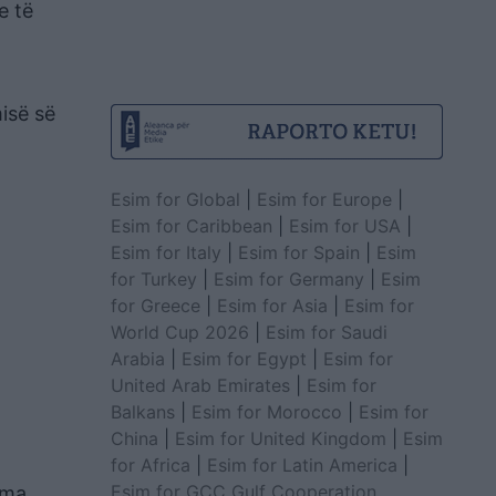
e të
isë së
Esim for Global
|
Esim for Europe
|
Esim for Caribbean
|
Esim for USA
|
Esim for Italy
|
Esim for Spain
|
Esim
for Turkey
|
Esim for Germany
|
Esim
for Greece
|
Esim for Asia
|
Esim for
World Cup 2026
|
Esim for Saudi
Arabia
|
Esim for Egypt
|
Esim for
United Arab Emirates
|
Esim for
Balkans
|
Esim for Morocco
|
Esim for
China
|
Esim for United Kingdom
|
Esim
for Africa
|
Esim for Latin America
|
Esim for GCC Gulf Cooperation
lma