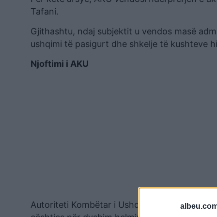
Tafani.
Gjithashtu, ndaj subjektit u vendos masë admi
ushqimi të pasigurt dhe shkelje të kushteve hi
Njoftimi i AKU
Autoriteti Kombëtar i Ushqimit në vijim të inf
albeu.com