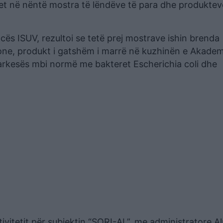
et në nëntë mostra të lëndëve të para dhe produktev
cës ISUV, rezultoi se tetë prej mostrave ishin brenda
one, produkt i gatshëm i marrë në kuzhinën e Akadem
garkesës mbi normë me bakteret Escherichia coli dhe
ivitetit për subjektin “SORI-AL”, me administratore A