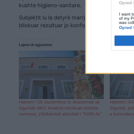
Opted 
kushte higjieno-sanitare.
I want t
Subjektit iu la detyrë marrja e masave për kry
of my P
was col
bllokuar rezultuar jo konform.
Opted 
Lajme të ngjashme:
Helmimi i 56 studentëve të Akademisë së
Helmimi i 6
Sigurisë/ AKU: Analizat rezultuan brenda
Sigurisë, po
normave, zhbllokohet aktiviteti i “SORI-AL”
e kontrollev