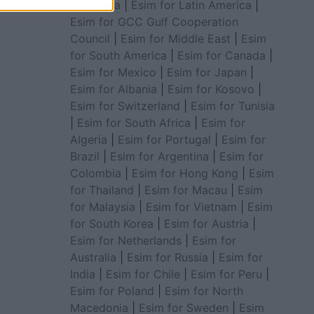
for Africa
|
Esim for Latin America
|
Esim for GCC Gulf Cooperation
Council
|
Esim for Middle East
|
Esim
for South America
|
Esim for Canada
|
Esim for Mexico
|
Esim for Japan
|
Esim for Albania
|
Esim for Kosovo
|
Esim for Switzerland
|
Esim for Tunisia
|
Esim for South Africa
|
Esim for
Algeria
|
Esim for Portugal
|
Esim for
Brazil
|
Esim for Argentina
|
Esim for
Colombia
|
Esim for Hong Kong
|
Esim
for Thailand
|
Esim for Macau
|
Esim
for Malaysia
|
Esim for Vietnam
|
Esim
for South Korea
|
Esim for Austria
|
Esim for Netherlands
|
Esim for
Australia
|
Esim for Russia
|
Esim for
India
|
Esim for Chile
|
Esim for Peru
|
Esim for Poland
|
Esim for North
Macedonia
|
Esim for Sweden
|
Esim