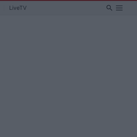
search
LiveTV