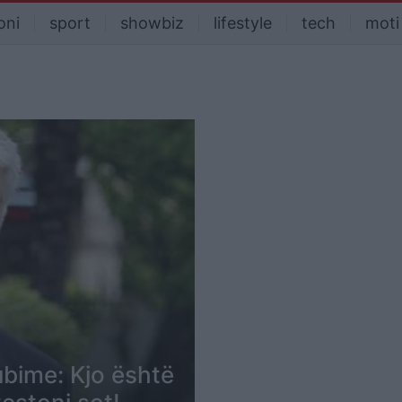
oni
sport
showbiz
lifestyle
tech
moti
ubime: Kjo është