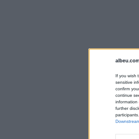
albeu.com
If you wish 
sensitive in
confirm you
continue se
information 
further disc
participants
Downstream 