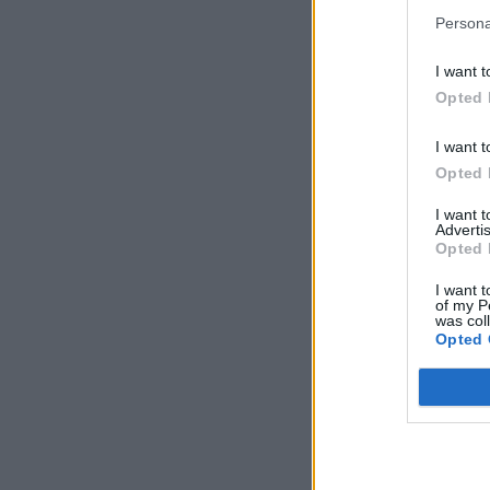
Persona
I want t
Opted 
I want t
Opted 
I want 
Advertis
Opted 
I want t
of my P
was col
Opted 