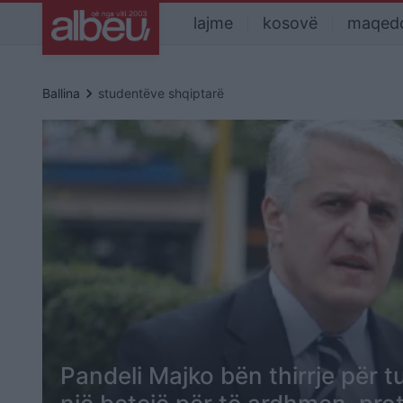
lajme
kosovë
maqed
keyboard_arrow_right
Ballina
studentëve shqiptarë
Pandeli Majko bën thirrje për t