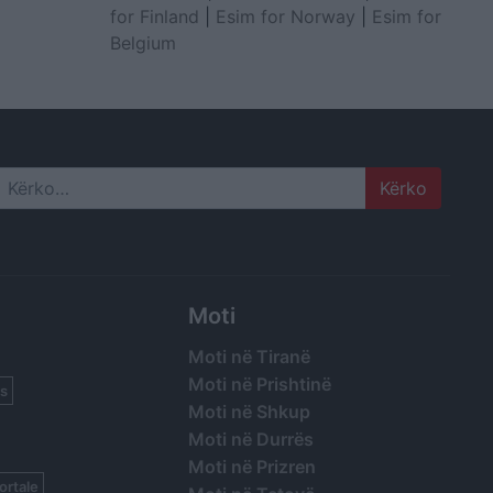
for Finland
|
Esim for Norway
|
Esim for
Belgium
Search
Moti
Moti në Tiranë
Moti në Prishtinë
s
Moti në Shkup
Moti në Durrës
Moti në Prizren
ortale