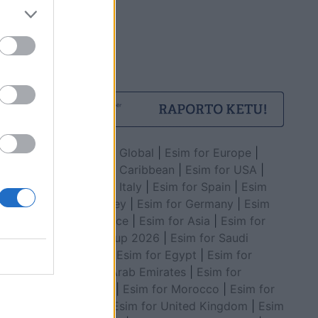
Esim for Global
|
Esim for Europe
|
Esim for Caribbean
|
Esim for USA
|
Esim for Italy
|
Esim for Spain
|
Esim
for Turkey
|
Esim for Germany
|
Esim
for Greece
|
Esim for Asia
|
Esim for
World Cup 2026
|
Esim for Saudi
Arabia
|
Esim for Egypt
|
Esim for
United Arab Emirates
|
Esim for
Balkans
|
Esim for Morocco
|
Esim for
China
|
Esim for United Kingdom
|
Esim