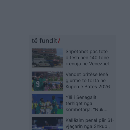
të fundit
Shpëtohet pas tetë
ditësh nën 140 tonë
rrënoja në Venezuelë,
i mbijeton tërmetit një
Vendet pritëse lënë
burrë
gjurmë të forta në
Kupën e Botës 2026
Ylli i Senegalit
tërhiqet nga
kombëtarja: “Nuk
kthehem pa ndryshim
Kallëzim penal për 61-
të stafit”
vjeçarin nga Shkupi,