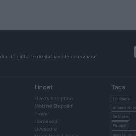
a. Të gjitha të drejtat janë të rezervuara!
Linqet
Tags
Live tv shqiptare
Edi Rama
Moti në Shqipëri
Albania New
Travel
Ilir Meta
Horoskopi
Piranjat
Livescore
gazeta, tv, p