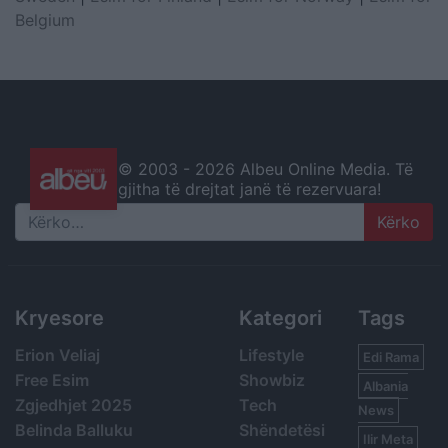
Belgium
© 2003 -
2026 Albeu Online Media. Të
gjitha të drejtat janë të rezervuara!
Search
Kryesore
Kategori
Tags
Erion Veliaj
Lifestyle
Edi Rama
Free Esim
Showbiz
Albania
Zgjedhjet 2025
Tech
News
Belinda Balluku
Shëndetësi
Ilir Meta