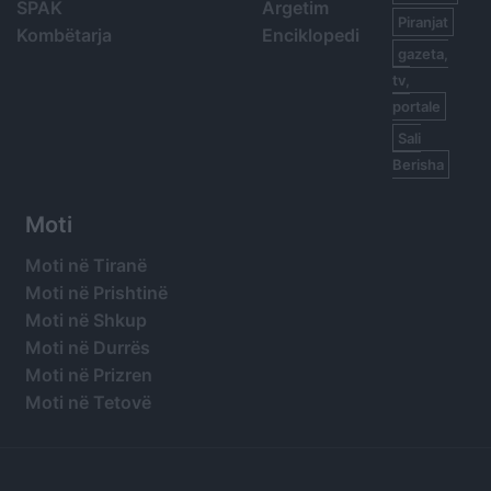
SPAK
Argetim
Piranjat
Kombëtarja
Enciklopedi
gazeta,
tv,
portale
Sali
Berisha
Moti
Moti në Tiranë
Moti në Prishtinë
Moti në Shkup
Moti në Durrës
Moti në Prizren
Moti në Tetovë