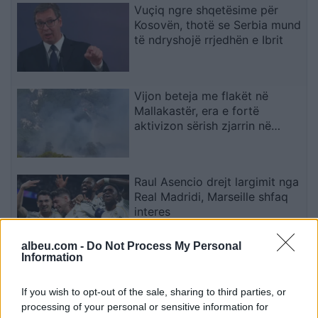
Vuçiq ngre shqetësime për
Kosovën, thotë se Serbia mund
të ndryshojë rrjedhën e Ibrit
Vijon beteja me flakët në
Mallakastër, era e fortë
aktivizon sërish zjarrin në
Drenie
Raul Asencio drejt largimit nga
Real Madridi, Marseille shfaq
interes
albeu.com -
Do Not Process My Personal
Information
Zjarret shkaktojnë frikë në
Krujë, banorët kthehen pas
If you wish to opt-out of the sale, sharing to third parties, or
natës së vështirë, Aulon Kalaja:
processing of your personal or sensitive information for
Banesat u shpëtuan