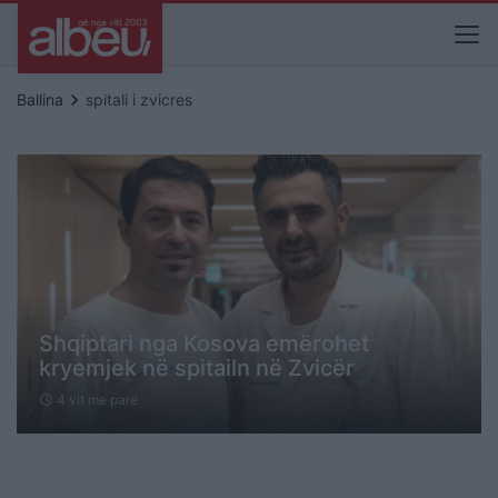
keyboard_arrow_right
Ballina
spitali i zvicres
Shqiptari nga Kosova emërohet
kryemjek në spitailn në Zvicër
4 vit me parë
schedule