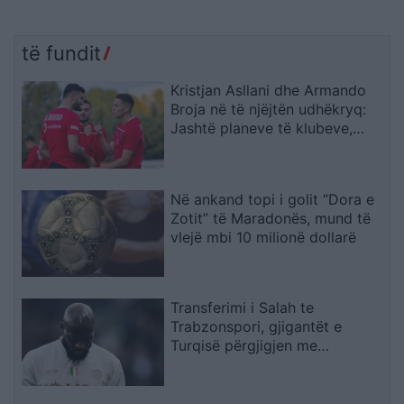
të fundit
Kristjan Asllani dhe Armando
Broja në të njëjtën udhëkryq:
Jashtë planeve të klubeve,
ndërsa ofertat konkrete
mungojnë
Në ankand topi i golit “Dora e
Zotit” të Maradonës, mund të
vlejë mbi 10 milionë dollarë
Transferimi i Salah te
Trabzonspori, gjigantët e
Turqisë përgjigjen me
sulmuesin e Seria A