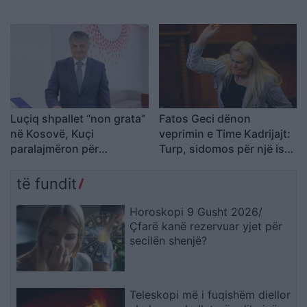
Kosovës
ndërkombëtare
Luçiq shpallet “non grata”
Fatos Geci dënon
në Kosovë, Kuçi
veprimin e Time Kadrijajt:
paralajmëron për
Turp, sidomos për një ish-
avancimin e ndikimit serb
pjesëtare të UÇK-së
të fundit
Horoskopi 9 Gusht 2026/
Çfarë kanë rezervuar yjet për
secilën shenjë?
Teleskopi më i fuqishëm diellor