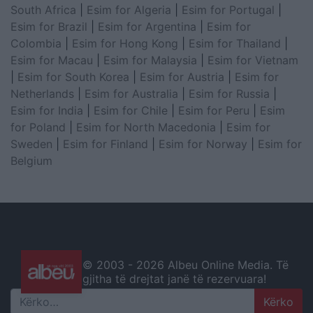
South Africa
|
Esim for Algeria
|
Esim for Portugal
|
Esim for Brazil
|
Esim for Argentina
|
Esim for
Colombia
|
Esim for Hong Kong
|
Esim for Thailand
|
Esim for Macau
|
Esim for Malaysia
|
Esim for Vietnam
|
Esim for South Korea
|
Esim for Austria
|
Esim for
Netherlands
|
Esim for Australia
|
Esim for Russia
|
Esim for India
|
Esim for Chile
|
Esim for Peru
|
Esim
for Poland
|
Esim for North Macedonia
|
Esim for
Sweden
|
Esim for Finland
|
Esim for Norway
|
Esim for
Belgium
© 2003 -
2026 Albeu Online Media. Të
gjitha të drejtat janë të rezervuara!