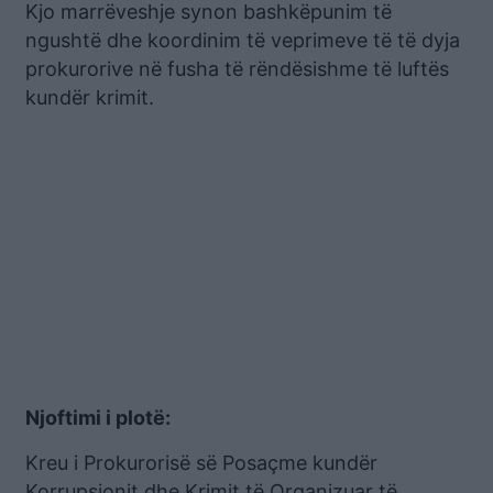
Kjo marrëveshje synon bashkëpunim të
ngushtë dhe koordinim të veprimeve të të dyja
prokurorive në fusha të rëndësishme të luftës
kundër krimit.
Njoftimi i plotë:
Kreu i Prokurorisë së Posaçme kundër
Korrupsionit dhe Krimit të Organizuar të