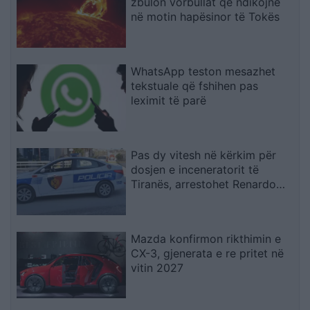
zbulon vorbullat që ndikojnë
në motin hapësinor të Tokës
WhatsApp teston mesazhet
tekstuale që fshihen pas
leximit të parë
Pas dy vitesh në kërkim për
dosjen e inceneratorit të
Tiranës, arrestohet Renardo
Nallbani në Palasë
Mazda konfirmon rikthimin e
CX-3, gjenerata e re pritet në
vitin 2027