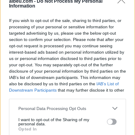
albeu.com -
Do Not Process My Personal
Information
Shtuar
më
10.10.2023 14:03
If you wish to opt-out of the sale, sharing to third parties, or
Tags:
,
,
processing of your personal or sensitive information for
kosove
Njesia Speciale
SPAK
targeted advertising by us, please use the below opt-out
section to confirm your selection. Please note that after your
opt-out request is processed you may continue seeing
interest-based ads based on personal information utilized by
us or personal information disclosed to third parties prior to
your opt-out. You may separately opt-out of the further
disclosure of your personal information by third parties on the
IAB’s list of downstream participants. This information may
also be disclosed by us to third parties on the
IAB’s List of
Downstream Participants
that may further disclose it to other
third parties.
Personal Data Processing Opt Outs
Sinani: LDK-ja nuk
Imeri pas takimit
I want to opt-out of the Sharing of my
bashkëqeveris me Kurtin
Zelensky–Vuçiq:
personal data.
pa një marrëveshje të
Presidenti ukrainas iu
Opted In
plotë
afrua “hijes së Putinit” në