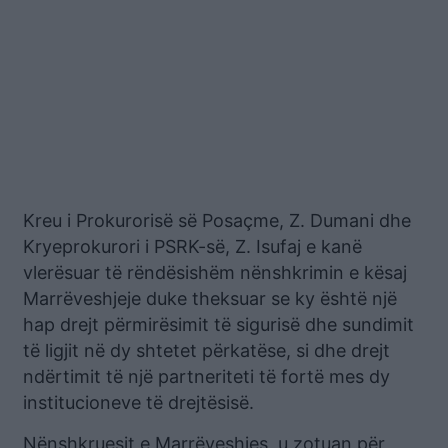
Kreu i Prokurorisë së Posaçme, Z. Dumani dhe
Kryeprokurori i PSRK-së, Z. Isufaj e kanë
vlerësuar të rëndësishëm nënshkrimin e kësaj
Marrëveshjeje duke theksuar se ky është një
hap drejt përmirësimit të sigurisë dhe sundimit
të ligjit në dy shtetet përkatëse, si dhe drejt
ndërtimit të një partneriteti të fortë mes dy
institucioneve të drejtësisë.
Nënshkruesit e Marrëveshjes, u zotuan për