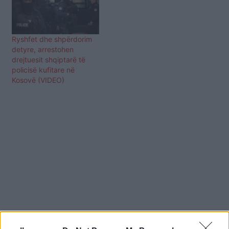
Ryshfet dhe shpërdorim
detyre, arrestohen
drejtuesit shqiptarë të
policisë kufitare në
Kosovë (VIDEO)