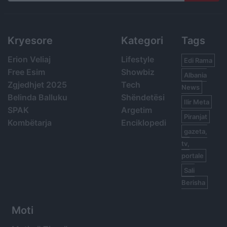
Search
Kryesore
Kategori
Tags
Erion Veliaj
Lifestyle
Edi Rama
Free Esim
Showbiz
Albania
Zgjedhjet 2025
Tech
News
Belinda Balluku
Shëndetësi
Ilir Meta
SPAK
Argetim
Piranjat
Kombëtarja
Enciklopedi
gazeta,
tv,
portale
Sali
Berisha
Moti