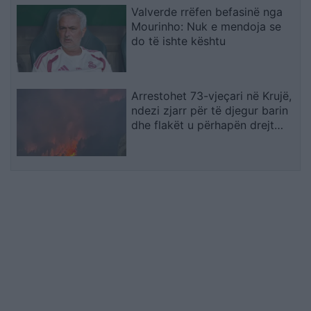
Valverde rrëfen befasinë nga
Mourinho: Nuk e mendoja se
do të ishte kështu
Arrestohet 73-vjeçari në Krujë,
ndezi zjarr për të djegur barin
dhe flakët u përhapën drejt
malit