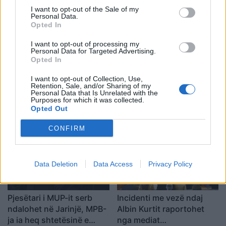
I want to opt-out of the Sale of my
Ballkan
Personal Data.
Opted In
I want to opt-out of processing my
Personal Data for Targeted Advertising.
Opted In
I want to opt-out of Collection, Use,
Bushati: Zelenskyy duhej
Gjendja në pikat kufitare,
Retention, Sale, and/or Sharing of my
të shfaqte më shumë
deri në një orë pritje për
Personal Data that Is Unrelated with the
Purposes for which it was collected.
mirënjohje ndaj Kosovës
hyrje në Kosovë
Opted Out
për përkrahjen e Ukrainës
CONFIRM
Data Deletion
Data Access
Privacy Policy
Pjesëtari i MUP-it serb
Incidenti me vezë ndaj
ndalohet në Jarinjë, MPB-
Albin Kurtit raportohet
ja ia heq shtetësinë e
nga mediat