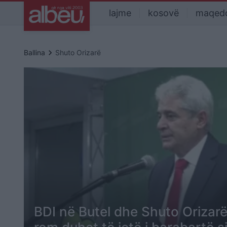
lajme
kosovë
maqed
keyboard_arrow_right
Ballina
Shuto Orizarë
BDI në Butel dhe Shuto Orizarë