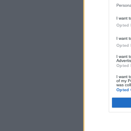
Persona
I want t
Opted 
I want t
Opted 
I want 
Advertis
Opted 
I want t
of my P
was col
Opted 