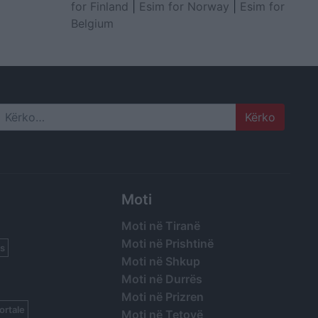
for Finland
|
Esim for Norway
|
Esim for
Belgium
Search
Moti
Moti në Tiranë
Moti në Prishtinë
s
Moti në Shkup
Moti në Durrës
Moti në Prizren
ortale
Moti në Tetovë