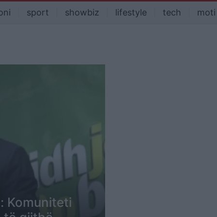
oni
sport
showbiz
lifestyle
tech
moti
: Komuniteti