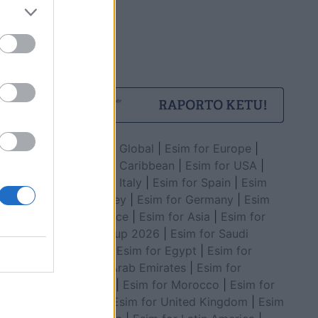
Esim for Global
|
Esim for Europe
|
Esim for Caribbean
|
Esim for USA
|
Esim for Italy
|
Esim for Spain
|
Esim
for Turkey
|
Esim for Germany
|
Esim
for Greece
|
Esim for Asia
|
Esim for
World Cup 2026
|
Esim for Saudi
Arabia
|
Esim for Egypt
|
Esim for
United Arab Emirates
|
Esim for
Balkans
|
Esim for Morocco
|
Esim for
China
|
Esim for United Kingdom
|
Esim