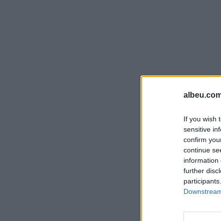
albeu.com
If you wish 
sensitive in
confirm you
continue se
information 
further disc
participants
Downstream 