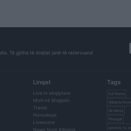
a. Të gjitha të drejtat janë të rezervuara!
Linqet
Tags
Live tv shqiptare
Edi Rama
Moti në Shqipëri
Albania New
Travel
Ilir Meta
Horoskopi
Piranjat
Livescore
gazeta, tv, p
News from Albania