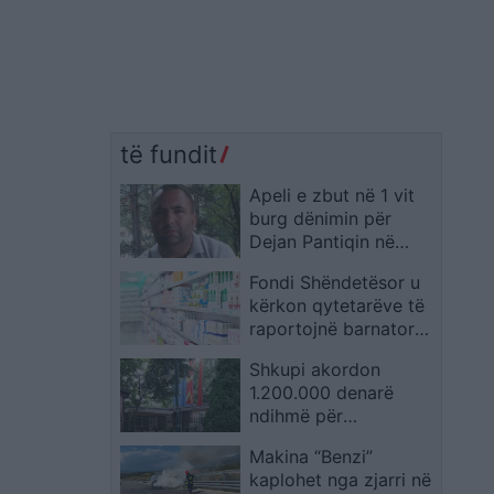
të fundit
Apeli e zbut në 1 vit
burg dënimin për
Dejan Pantiqin në
rastin e sulmit ndaj
Fondi Shëndetësor u
zyrave të KKZ-së, lë
kërkon qytetarëve të
në fuqi pjesën tjetër
raportojnë barnatoret
të aktgjykimit
që nuk japin ilaçet me
Shkupi akordon
recetë
1.200.000 denarë
ndihmë për
Venezuelën pas
Makina “Benzi”
tërmetit
kaplohet nga zjarri në