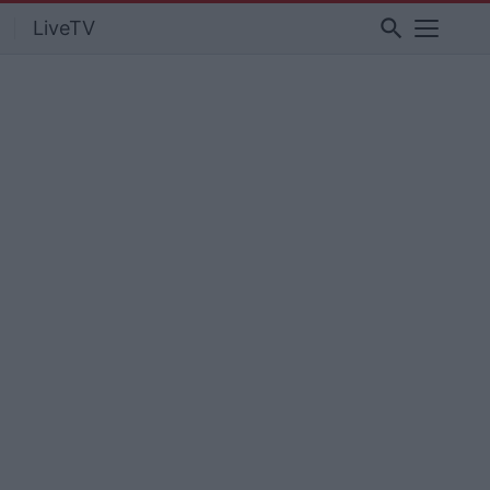
search
LiveTV