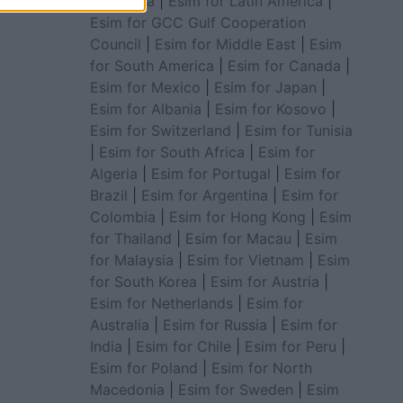
for Africa
|
Esim for Latin America
|
Esim for GCC Gulf Cooperation
Council
|
Esim for Middle East
|
Esim
for South America
|
Esim for Canada
|
Esim for Mexico
|
Esim for Japan
|
Esim for Albania
|
Esim for Kosovo
|
Esim for Switzerland
|
Esim for Tunisia
|
Esim for South Africa
|
Esim for
Algeria
|
Esim for Portugal
|
Esim for
Brazil
|
Esim for Argentina
|
Esim for
Colombia
|
Esim for Hong Kong
|
Esim
for Thailand
|
Esim for Macau
|
Esim
for Malaysia
|
Esim for Vietnam
|
Esim
for South Korea
|
Esim for Austria
|
Esim for Netherlands
|
Esim for
Australia
|
Esim for Russia
|
Esim for
India
|
Esim for Chile
|
Esim for Peru
|
Esim for Poland
|
Esim for North
Macedonia
|
Esim for Sweden
|
Esim