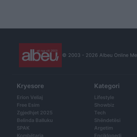
© 2003 -
2026 Albeu Online Medi
Kryesore
Kategori
Erion Veliaj
Lifestyle
Free Esim
Showbiz
Zgjedhjet 2025
Tech
Belinda Balluku
Shëndetësi
SPAK
Argetim
Kombëtarja
Enciklopedi