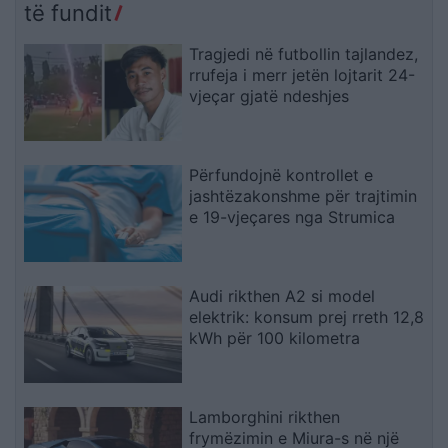
të fundit
Tragjedi në futbollin tajlandez,
rrufeja i merr jetën lojtarit 24-
vjeçar gjatë ndeshjes
Përfundojnë kontrollet e
jashtëzakonshme për trajtimin
e 19-vjeçares nga Strumica
Audi rikthen A2 si model
elektrik: konsum prej rreth 12,8
kWh për 100 kilometra
Lamborghini rikthen
frymëzimin e Miura-s në një