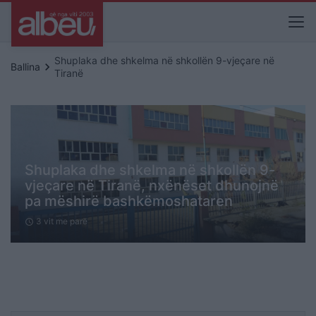
Shuplaka dhe shkelma në shkollën 9-vjeçare në
keyboard_arrow_right
Ballina
Tiranë
Shuplaka dhe shkelma në shkollën 9-
vjeçare në Tiranë, nxënëset dhunojnë
pa mëshirë bashkëmoshataren
3 vit me parë
schedule