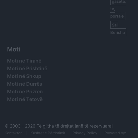
gazeta,
tv,
portale
Sali
Berisha
Moti
Moti në Tiranë
Moti në Prishtinë
Moti në Shkup
Moti në Durrës
Moti në Prizren
Moti në Tetovë
© 2003 -
2026 Të gjitha të drejtat janë të rezervuara!
Kontaktoni
Kushtet e Përdorimit
Privacy Policy
Powered by: