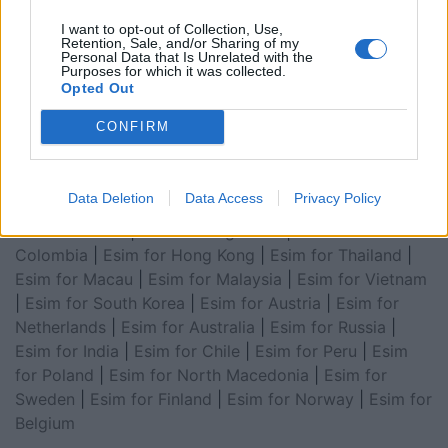
Arabia
|
Esim for Egypt
|
Esim for United Arab
I want to opt-out of Collection, Use,
Emirates
|
Esim for Balkans
|
Esim for Morocco
|
Esim
Retention, Sale, and/or Sharing of my
Personal Data that Is Unrelated with the
for China
|
Esim for United Kingdom
|
Esim for Africa
|
Purposes for which it was collected.
Esim for Latin America
|
Esim for GCC Gulf
Opted Out
Cooperation Council
|
Esim for Middle East
|
Esim for
CONFIRM
South America
|
Esim for Canada
|
Esim for Mexico
|
Esim for Japan
|
Esim for Albania
|
Esim for Kosovo
|
Esim for Switzerland
|
Esim for Tunisia
|
Esim for
Data Deletion
Data Access
Privacy Policy
South Africa
|
Esim for Algeria
|
Esim for Portugal
|
Esim for Brazil
|
Esim for Argentina
|
Esim for
Colombia
|
Esim for Hong Kong
|
Esim for Thailand
|
Esim for Macau
|
Esim for Malaysia
|
Esim for Vietnam
|
Esim for South Korea
|
Esim for Austria
|
Esim for
Netherlands
|
Esim for Australia
|
Esim for Russia
|
Esim for India
|
Esim for Chile
|
Esim for Peru
|
Esim
for Poland
|
Esim for North Macedonia
|
Esim for
Sweden
|
Esim for Finland
|
Esim for Norway
|
Esim for
Belgium