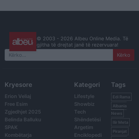
© 2003 -
2026 Albeu Online Media. Të
gjitha të drejtat janë të rezervuara!
Search
Kryesore
Kategori
Tags
Erion Veliaj
Lifestyle
Edi Rama
Free Esim
Showbiz
Albania
Zgjedhjet 2025
Tech
News
Belinda Balluku
Shëndetësi
Ilir Meta
SPAK
Argetim
Piranjat
Kombëtarja
Enciklopedi