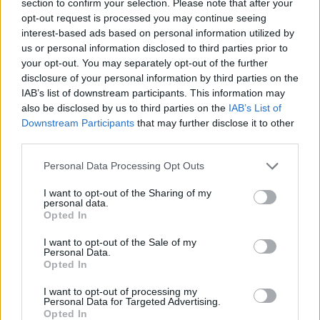
section to confirm your selection. Please note that after your
opt-out request is processed you may continue seeing
interest-based ads based on personal information utilized by
us or personal information disclosed to third parties prior to
your opt-out. You may separately opt-out of the further
disclosure of your personal information by third parties on the
IAB’s list of downstream participants. This information may
also be disclosed by us to third parties on the
IAB’s List of
Downstream Participants
that may further disclose it to other
third parties.
Personal Data Processing Opt Outs
I want to opt-out of the Sharing of my
personal data.
Opted In
I want to opt-out of the Sale of my
Personal Data.
Esim for Global
|
Esim for Europe
|
Esim for Caribbean
Opted In
|
Esim for USA
|
Esim for Italy
|
Esim for Spain
|
Esim
I want to opt-out of processing my
for Turkey
|
Esim for Germany
|
Esim for Greece
|
Esim
Personal Data for Targeted Advertising.
for Asia
|
Esim for World Cup 2026
|
Esim for Saudi
Opted In