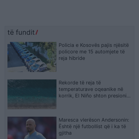
të fundit
Policia e Kosovës pajis njësitë
policore me 15 automjete të
reja hibride
Rekorde të reja të
temperaturave oqeanike në
korrik, El Niño shton presionin
mbi klimën globale
Maresca vlerëson Andersonin:
Është një futbollist që i ka të
gjitha