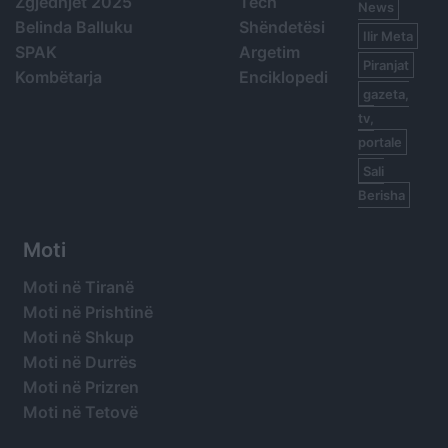
Zgjedhjet 2025
Tech
News
Belinda Balluku
Shëndetësi
Ilir Meta
SPAK
Argetim
Piranjat
Kombëtarja
Enciklopedi
gazeta,
tv,
portale
Sali
Berisha
Moti
Moti në Tiranë
Moti në Prishtinë
Moti në Shkup
Moti në Durrës
Moti në Prizren
Moti në Tetovë