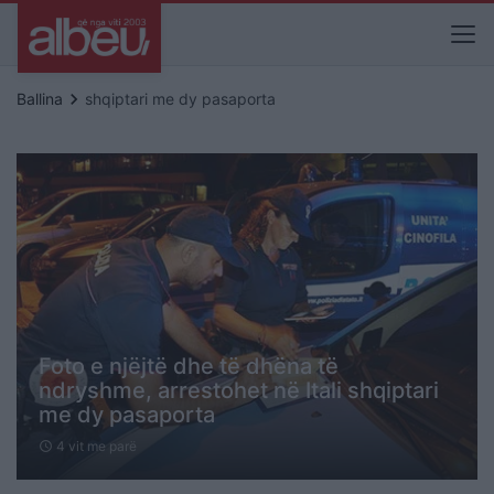
keyboard_arrow_right
Ballina
shqiptari me dy pasaporta
Foto e njëjtë dhe të dhëna të
ndryshme, arrestohet në Itali shqiptari
me dy pasaporta
4 vit me parë
schedule