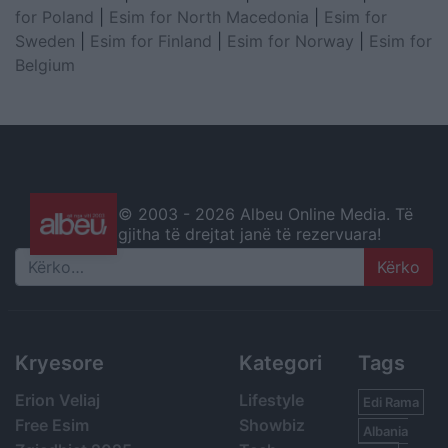
for Poland
|
Esim for North Macedonia
|
Esim for
Sweden
|
Esim for Finland
|
Esim for Norway
|
Esim for
Belgium
© 2003 -
2026 Albeu Online Media. Të
gjitha të drejtat janë të rezervuara!
Search
Kryesore
Kategori
Tags
Erion Veliaj
Lifestyle
Edi Rama
Free Esim
Showbiz
Albania