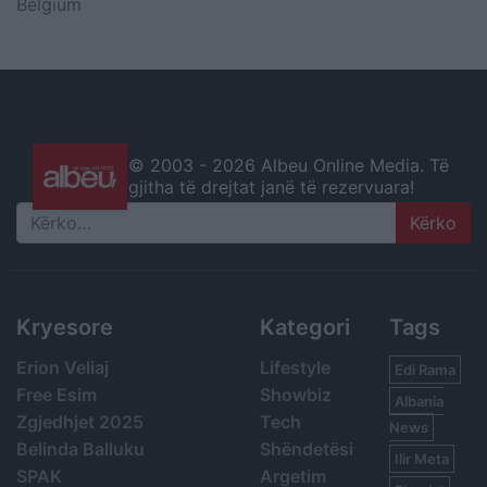
Belgium
© 2003 -
2026 Albeu Online Media. Të
gjitha të drejtat janë të rezervuara!
Search
Kryesore
Kategori
Tags
Erion Veliaj
Lifestyle
Edi Rama
Free Esim
Showbiz
Albania
Zgjedhjet 2025
Tech
News
Belinda Balluku
Shëndetësi
Ilir Meta
SPAK
Argetim