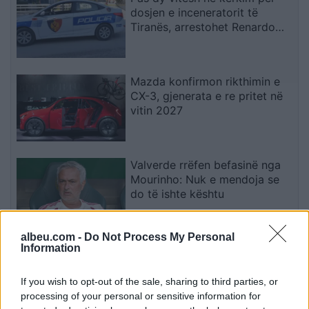
dosjen e inceneratorit të
Tiranës, arrestohet Renardo
Nallbani në Palasë
Mazda konfirmon rikthimin e
CX-3, gjenerata e re pritet në
vitin 2027
Valverde rrëfen befasinë nga
Mourinho: Nuk e mendoja se
do të ishte kështu
albeu.com -
Do Not Process My Personal
Arrestohet 73-vjeçari në Krujë,
Information
ndezi zjarr për të djegur barin
dhe flakët u përhapën drejt
If you wish to opt-out of the sale, sharing to third parties, or
malit
processing of your personal or sensitive information for