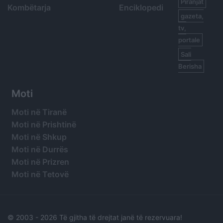
Piranjat
Kombëtarja
Enciklopedi
gazeta,
tv,
portale
Sali
Berisha
Moti
Moti në Tiranë
Moti në Prishtinë
Moti në Shkup
Moti në Durrës
Moti në Prizren
Moti në Tetovë
© 2003 -
2026 Të gjitha të drejtat janë të rezervuara!