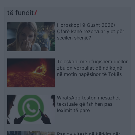
të fundit
Horoskopi 9 Gusht 2026/
Çfarë kanë rezervuar yjet për
secilën shenjë?
Teleskopi më i fuqishëm diellor
zbulon vorbullat që ndikojnë
në motin hapësinor të Tokës
WhatsApp teston mesazhet
tekstuale që fshihen pas
leximit të parë
Pas dy vitesh në kërkim për