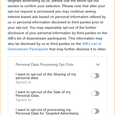
targeted advertising by us, please use the below opt-out
section to confirm your selection. Please note that after your
opt-out request is processed you may continue seeing
interest-based ads based on personal information utilized by
us or personal information disclosed to third parties prior to
your opt-out. You may separately opt-out of the further
disclosure of your personal information by third parties on the
IAB’s list of downstream participants. This information may
also be disclosed by us to third parties on the
IAB’s List of
Downstream Participants
that may further disclose it to other
third parties.
Personal Data Processing Opt Outs
I want to opt-out of the Sharing of my
personal data.
Opted In
I want to opt-out of the Sale of my
Personal Data.
Opted In
Esim for Global
|
Esim for Europe
|
Esim for Caribbean
|
Esim for USA
|
Esim for Italy
|
Esim for Spain
|
Esim
I want to opt-out of processing my
Personal Data for Targeted Advertising.
for Turkey
|
Esim for Germany
|
Esim for Greece
|
Esim