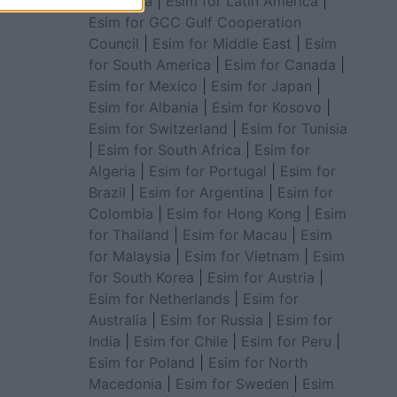
for Africa
|
Esim for Latin America
|
Esim for GCC Gulf Cooperation
Council
|
Esim for Middle East
|
Esim
for South America
|
Esim for Canada
|
Esim for Mexico
|
Esim for Japan
|
Esim for Albania
|
Esim for Kosovo
|
Esim for Switzerland
|
Esim for Tunisia
|
Esim for South Africa
|
Esim for
Algeria
|
Esim for Portugal
|
Esim for
Brazil
|
Esim for Argentina
|
Esim for
Colombia
|
Esim for Hong Kong
|
Esim
for Thailand
|
Esim for Macau
|
Esim
for Malaysia
|
Esim for Vietnam
|
Esim
for South Korea
|
Esim for Austria
|
Esim for Netherlands
|
Esim for
Australia
|
Esim for Russia
|
Esim for
India
|
Esim for Chile
|
Esim for Peru
|
Esim for Poland
|
Esim for North
Macedonia
|
Esim for Sweden
|
Esim