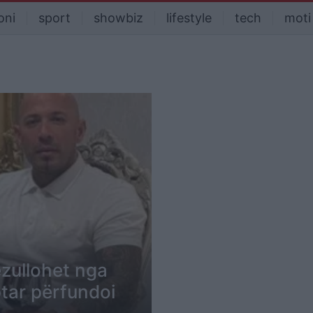
oni
sport
showbiz
lifestyle
tech
moti
pezullohet nga
tar përfundoi