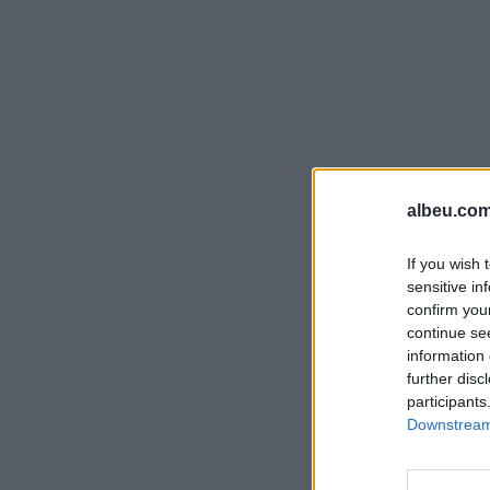
albeu.com
If you wish 
sensitive in
confirm you
continue se
information 
further disc
participants
Downstream 