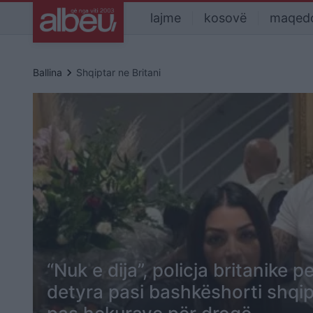
lajme
kosovë
maqed
keyboard_arrow_right
Ballina
Shqiptar ne Britani
“Nuk e dija”, policja britanike 
detyra pasi bashkëshorti shqip