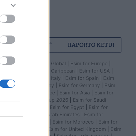
Esim for Global
|
Esim for Europe
|
Esim for Caribbean
|
Esim for USA
|
Esim for Italy
|
Esim for Spain
|
Esim
for Turkey
|
Esim for Germany
|
Esim
for Greece
|
Esim for Asia
|
Esim for
World Cup 2026
|
Esim for Saudi
Arabia
|
Esim for Egypt
|
Esim for
United Arab Emirates
|
Esim for
Balkans
|
Esim for Morocco
|
Esim for
China
|
Esim for United Kingdom
|
Esim