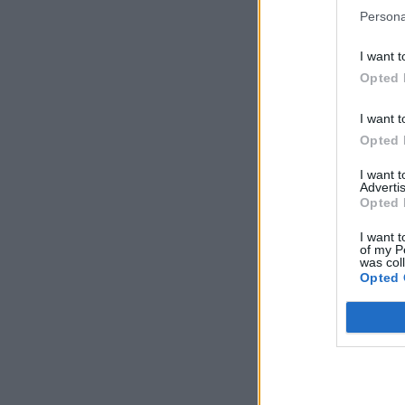
Persona
I want t
Opted 
I want t
Opted 
I want 
Advertis
Opted 
I want t
of my P
was col
Opted 