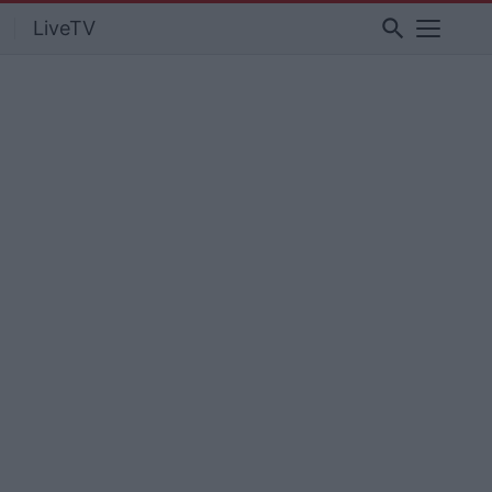
search
LiveTV