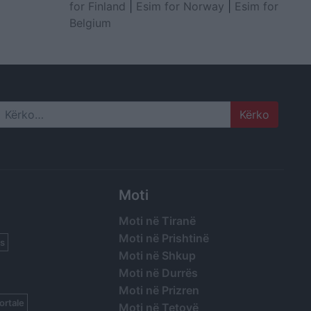
for Finland
|
Esim for Norway
|
Esim for
Belgium
Search
Moti
Moti në Tiranë
Moti në Prishtinë
s
Moti në Shkup
Moti në Durrës
Moti në Prizren
ortale
Moti në Tetovë