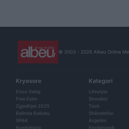
© 2003 -
2026 Albeu Online Medi
Kryesore
Kategori
Erion Veliaj
Lifestyle
Free Esim
Showbiz
Zgjedhjet 2025
Tech
Belinda Balluku
Shëndetësi
SPAK
Argetim
Kombëtarja
Enciklopedi