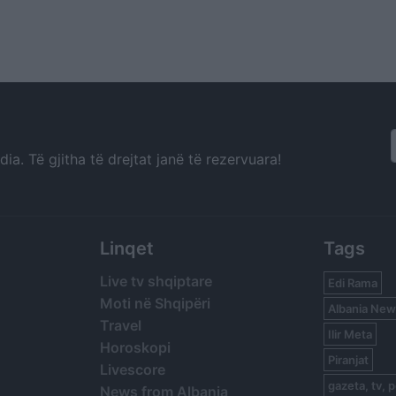
a. Të gjitha të drejtat janë të rezervuara!
Linqet
Tags
Live tv shqiptare
Edi Rama
Moti në Shqipëri
Albania New
Travel
Ilir Meta
Horoskopi
Piranjat
Livescore
gazeta, tv, p
News from Albania