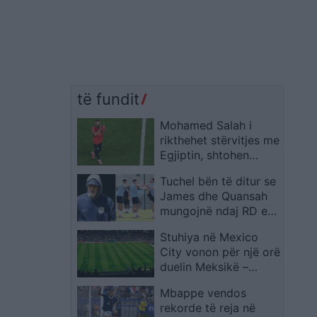
të fundit
Mohamed Salah i
rikthehet stërvitjes me
Egjiptin, shtohen
gjasat për ndeshjen
Tuchel bën të ditur se
ndaj Australisë
James dhe Quansah
mungojnë ndaj RD e
Kongos
Stuhiya në Mexico
City vonon për një orë
duelin Meksikë –
Ekuador në “Azteca”
Mbappe vendos
rekorde të reja në