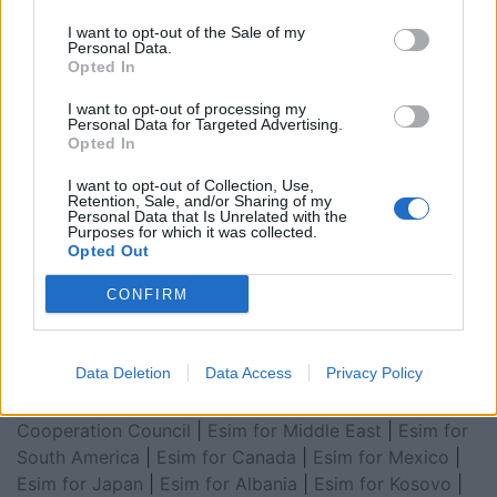
I want to opt-out of the Sale of my
Personal Data.
Opted In
I want to opt-out of processing my
Personal Data for Targeted Advertising.
Opted In
I want to opt-out of Collection, Use,
Retention, Sale, and/or Sharing of my
Esim for Global
|
Esim for Europe
|
Esim for Caribbean
Personal Data that Is Unrelated with the
Purposes for which it was collected.
|
Esim for USA
|
Esim for Italy
|
Esim for Spain
|
Esim
Opted Out
for Turkey
|
Esim for Germany
|
Esim for Greece
|
Esim
CONFIRM
for Asia
|
Esim for World Cup 2026
|
Esim for Saudi
Arabia
|
Esim for Egypt
|
Esim for United Arab
Emirates
|
Esim for Balkans
|
Esim for Morocco
|
Esim
Data Deletion
Data Access
Privacy Policy
for China
|
Esim for United Kingdom
|
Esim for Africa
|
Esim for Latin America
|
Esim for GCC Gulf
Cooperation Council
|
Esim for Middle East
|
Esim for
South America
|
Esim for Canada
|
Esim for Mexico
|
Esim for Japan
|
Esim for Albania
|
Esim for Kosovo
|