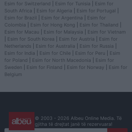
Esim for Switzerland
|
Esim for Tunisia
|
Esim for
South Africa
|
Esim for Algeria
|
Esim for Portugal
|
Esim for Brazil
|
Esim for Argentina
|
Esim for
Colombia
|
Esim for Hong Kong
|
Esim for Thailand
|
Esim for Macau
|
Esim for Malaysia
|
Esim for Vietnam
|
Esim for South Korea
|
Esim for Austria
|
Esim for
Netherlands
|
Esim for Australia
|
Esim for Russia
|
Esim for India
|
Esim for Chile
|
Esim for Peru
|
Esim
for Poland
|
Esim for North Macedonia
|
Esim for
Sweden
|
Esim for Finland
|
Esim for Norway
|
Esim for
Belgium
© 2003 -
2026 Albeu Online Media. Të
gjitha të drejtat janë të rezervuara!