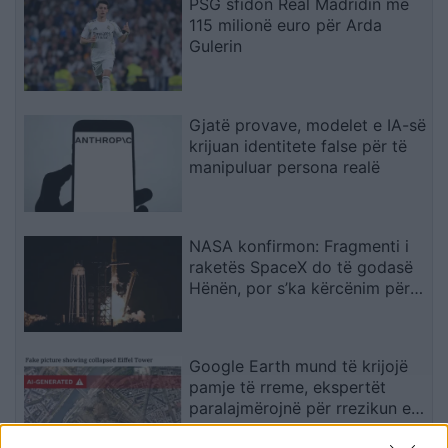
PSG sfidon Real Madridin me
115 milionë euro për Arda
Gulerin
Gjatë provave, modelet e IA-së
krijuan identitete false për të
manipuluar persona realë
NASA konfirmon: Fragmenti i
raketës SpaceX do të godasë
Hënën, por s’ka kërcënim për
Tokën
Google Earth mund të krijojë
pamje të rreme, ekspertët
paralajmërojnë për rrezikun e
dezinformimit