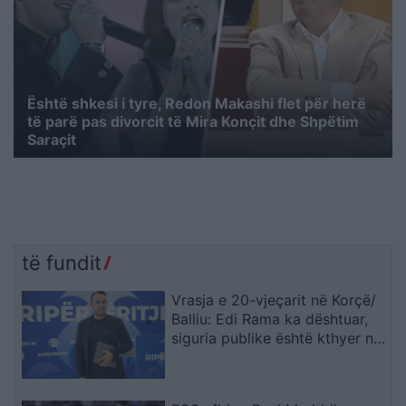
Është shkesi i tyre, Redon Makashi flet për herë
të parë pas divorcit të Mira Konçit dhe Shpëtim
Saraçit
të fundit
Vrasja e 20-vjeçarit në Korçë/
Balliu: Edi Rama ka dështuar,
siguria publike është kthyer në
pasiguri kronike dhe thirrja
“Jepe dorëheqjen” merr tjetër
peshë