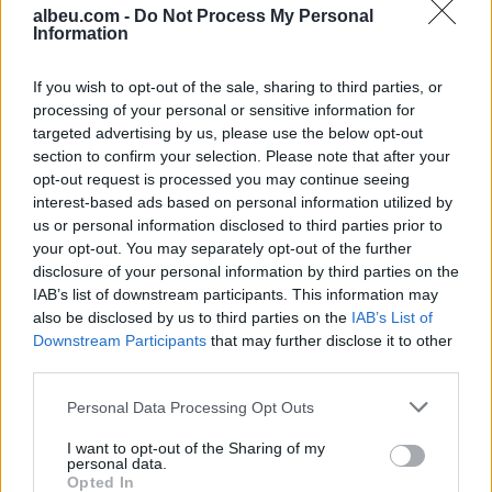
albeu.com -
Do Not Process My Personal
Information
Situata mund të dalë jashtë
kontrollit”, mbi 1,000 ekspertë
If you wish to opt-out of the sale, sharing to third parties, or
kërkojnë frenimin e zhvillimit të
processing of your personal or sensitive information for
IA-së
targeted advertising by us, please use the below opt-out
section to confirm your selection. Please note that after your
Pse e prekim vazhdimisht
opt-out request is processed you may continue seeing
butonin e ashensorit edhe pasi
interest-based ads based on personal information utilized by
është aktivizuar? Shpjegimi që
us or personal information disclosed to third parties prior to
jep psikologjia
your opt-out. You may separately opt-out of the further
disclosure of your personal information by third parties on the
IAB’s list of downstream participants. This information may
also be disclosed by us to third parties on the
IAB’s List of
Downstream Participants
that may further disclose it to other
third parties.
Personal Data Processing Opt Outs
I want to opt-out of the Sharing of my
personal data.
Opted In