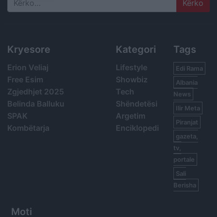
Search
Kryesore
Kategori
Tags
Erion Veliaj
Lifestyle
Edi Rama
Free Esim
Showbiz
Albania
Zgjedhjet 2025
Tech
News
Belinda Balluku
Shëndetësi
Ilir Meta
SPAK
Argetim
Piranjat
Kombëtarja
Enciklopedi
gazeta,
tv,
portale
Sali
Berisha
Moti