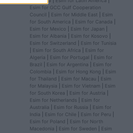
for Africa
|
Esim for Latin America
|
Esim for GCC Gulf Cooperation
Council
|
Esim for Middle East
|
Esim
for South America
|
Esim for Canada
|
Esim for Mexico
|
Esim for Japan
|
Esim for Albania
|
Esim for Kosovo
|
Esim for Switzerland
|
Esim for Tunisia
|
Esim for South Africa
|
Esim for
Algeria
|
Esim for Portugal
|
Esim for
Brazil
|
Esim for Argentina
|
Esim for
Colombia
|
Esim for Hong Kong
|
Esim
for Thailand
|
Esim for Macau
|
Esim
for Malaysia
|
Esim for Vietnam
|
Esim
for South Korea
|
Esim for Austria
|
Esim for Netherlands
|
Esim for
Australia
|
Esim for Russia
|
Esim for
India
|
Esim for Chile
|
Esim for Peru
|
Esim for Poland
|
Esim for North
Macedonia
|
Esim for Sweden
|
Esim