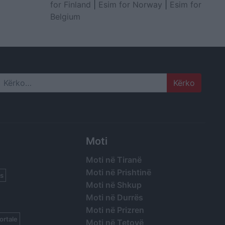
for Finland
|
Esim for Norway
|
Esim for
Belgium
Search
Moti
Moti në Tiranë
Moti në Prishtinë
s
Moti në Shkup
Moti në Durrës
Moti në Prizren
ortale
Moti në Tetovë