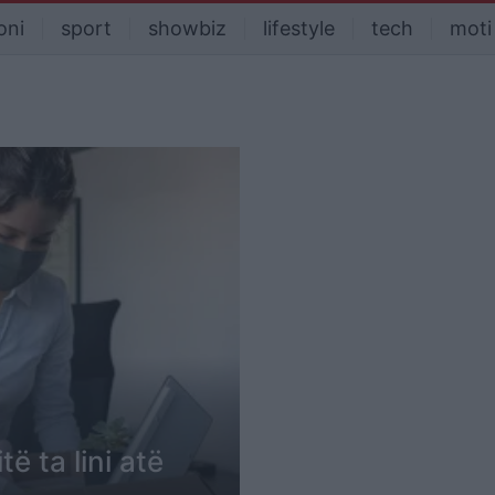
oni
sport
showbiz
lifestyle
tech
moti
ë ta lini atë