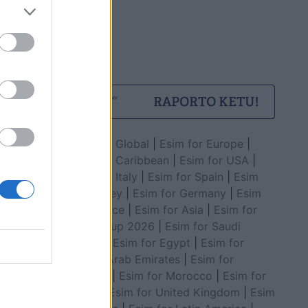
Esim for Global
|
Esim for Europe
|
Esim for Caribbean
|
Esim for USA
|
Esim for Italy
|
Esim for Spain
|
Esim
for Turkey
|
Esim for Germany
|
Esim
for Greece
|
Esim for Asia
|
Esim for
World Cup 2026
|
Esim for Saudi
Arabia
|
Esim for Egypt
|
Esim for
United Arab Emirates
|
Esim for
Balkans
|
Esim for Morocco
|
Esim for
China
|
Esim for United Kingdom
|
Esim