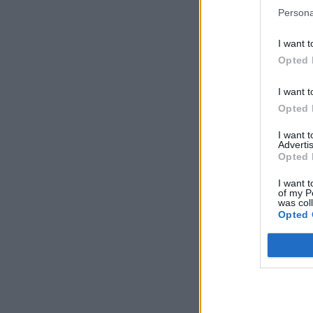
Persona
I want t
Opted 
I want t
Opted 
I want 
Advertis
Opted 
I want t
of my P
was col
Opted 