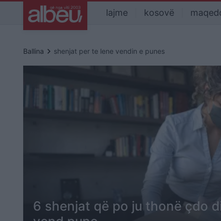
lajme
kosovë
maqed
keyboard_arrow_right
Ballina
shenjat per te lene vendin e punes
6 shenjat që po ju thonë çdo dit