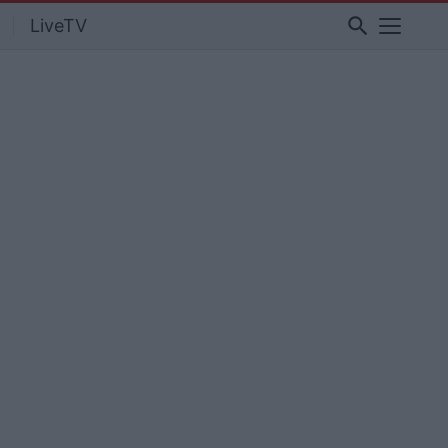
search
LiveTV