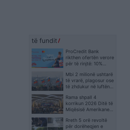
të fundit
ProCredit Bank
rikthen ofertën verore
për të rinjtë: 10%
cashback me paketën
Mbi 2 milionë ushtarë
ProYOUng
të vrarë, plagosur ose
të zhdukur në luftën
në Ukrainë, sipas CSIS
Rama shpall 4
korrikun 2026 Ditë të
Miqësisë Amerikane
në Prishtinë, Serwer e
Rreth 5 orë revoltë
Joseph me thirrje të
për dorëheqjen e
qarta për Kosovën