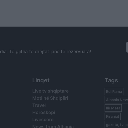
a. Të gjitha të drejtat janë të rezervuara!
Linqet
Tags
Live tv shqiptare
Edi Rama
Moti në Shqipëri
Albania New
Travel
Ilir Meta
Horoskopi
Piranjat
Livescore
gazeta, tv, p
News from Albania