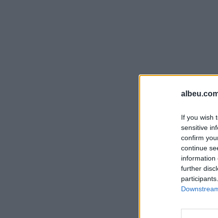
albeu.com
If you wish 
sensitive in
confirm you
continue se
information 
further disc
participants
Downstream 