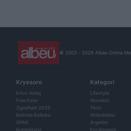
© 2003 -
2026 Albeu Online Medi
Kryesore
Kategori
Erion Veliaj
Lifestyle
Free Esim
Showbiz
Zgjedhjet 2025
Tech
Belinda Balluku
Shëndetësi
SPAK
Argetim
Kombëtarja
Enciklopedi