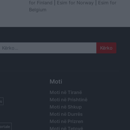
for Finland
|
Esim for Norway
|
Esim for
Belgium
Search
Moti
Moti në Tiranë
Moti në Prishtinë
s
Moti në Shkup
Moti në Durrës
Moti në Prizren
ortale
Moti në Tetovë