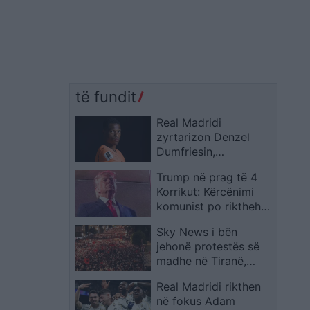
të fundit
Real Madridi
zyrtarizon Denzel
Dumfriesin,
marrëveshje deri më
Trump në prag të 4
2030
Korrikut: Kërcënimi
komunist po rikthehet
në vendin tonë
Sky News i bën
jehonë protestës së
madhe në Tiranë,
Ramës i thanë “100
Real Madridi rikthen
vite burg” në
në fokus Adam
ditëlindje