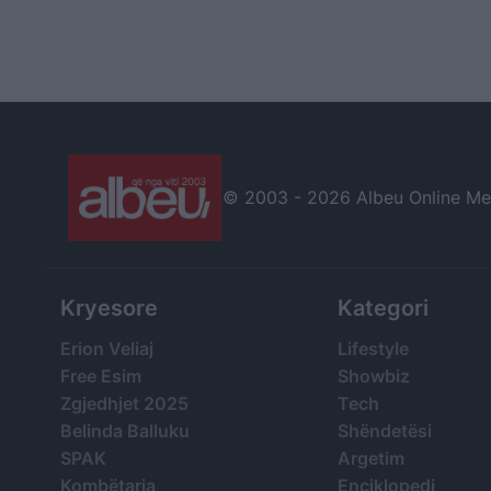
© 2003 -
2026 Albeu Online Medi
Kryesore
Kategori
Erion Veliaj
Lifestyle
Free Esim
Showbiz
Zgjedhjet 2025
Tech
Belinda Balluku
Shëndetësi
SPAK
Argetim
Kombëtarja
Enciklopedi