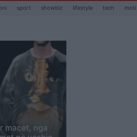
oni
sport
showbiz
lifestyle
tech
moti
ër macet, nga