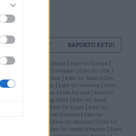
Esim for Global
|
Esim for Europe
|
Esim for Caribbean
|
Esim for USA
|
Esim for Italy
|
Esim for Spain
|
Esim
for Turkey
|
Esim for Germany
|
Esim
for Greece
|
Esim for Asia
|
Esim for
World Cup 2026
|
Esim for Saudi
Arabia
|
Esim for Egypt
|
Esim for
United Arab Emirates
|
Esim for
Balkans
|
Esim for Morocco
|
Esim for
China
|
Esim for United Kingdom
|
Esim