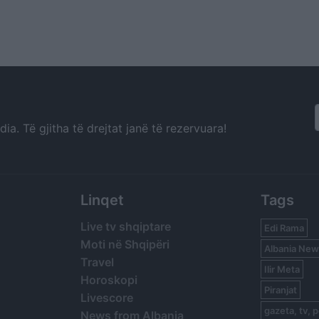
a. Të gjitha të drejtat janë të rezervuara!
Linqet
Tags
Live tv shqiptare
Edi Rama
Moti në Shqipëri
Albania New
Travel
Ilir Meta
Horoskopi
Piranjat
Livescore
gazeta, tv, p
News from Albania