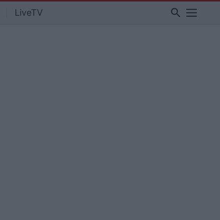
search
LiveTV