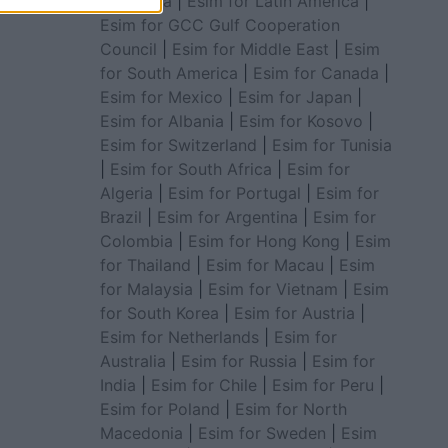
for Africa
|
Esim for Latin America
|
Esim for GCC Gulf Cooperation
Council
|
Esim for Middle East
|
Esim
for South America
|
Esim for Canada
|
Esim for Mexico
|
Esim for Japan
|
Esim for Albania
|
Esim for Kosovo
|
Esim for Switzerland
|
Esim for Tunisia
|
Esim for South Africa
|
Esim for
Algeria
|
Esim for Portugal
|
Esim for
Brazil
|
Esim for Argentina
|
Esim for
Colombia
|
Esim for Hong Kong
|
Esim
for Thailand
|
Esim for Macau
|
Esim
for Malaysia
|
Esim for Vietnam
|
Esim
for South Korea
|
Esim for Austria
|
Esim for Netherlands
|
Esim for
Australia
|
Esim for Russia
|
Esim for
India
|
Esim for Chile
|
Esim for Peru
|
Esim for Poland
|
Esim for North
Macedonia
|
Esim for Sweden
|
Esim