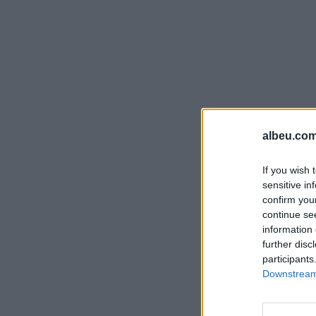
albeu.com
If you wish 
sensitive in
confirm you
continue se
information 
further disc
participants
Downstream 