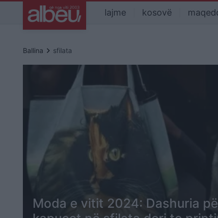
lajme
kosovë
maqed
keyboard_arrow_right
Ballina
sfilata
Moda e vitit 2024: Dashuria p