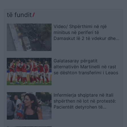
të fundit
Video/ Shpërthimi në një
minibus në periferi të
Damaskut lë 2 të vdekur dhe
13 të plagosur
Galatasaray përgatit
alternativën Martinelli në rast
se dështon transferimi i Leaos
Infermierja shqiptare në Itali
shpërthen në lot në protestë:
Pacientët detyrohen të
kërkojnë kurim jashtë vendit