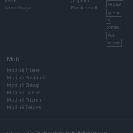
SPAK
Argetim
Piranjat
Kombëtarja
Enciklopedi
gazeta,
tv,
portale
Sali
Berisha
Moti
Moti në Tiranë
Moti në Prishtinë
Moti në Shkup
Moti në Durrës
Moti në Prizren
Moti në Tetovë
© 2003 -
2026 Të gjitha të drejtat janë të rezervuara!