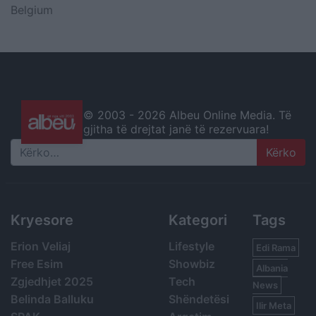
Belgium
© 2003 -
2026 Albeu Online Media. Të
gjitha të drejtat janë të rezervuara!
Search
Kryesore
Kategori
Tags
Erion Veliaj
Lifestyle
Edi Rama
Free Esim
Showbiz
Albania
Zgjedhjet 2025
Tech
News
Belinda Balluku
Shëndetësi
Ilir Meta