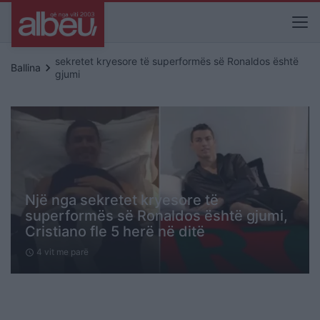
sekretet kryesore të superformës së Ronaldos është
keyboard_arrow_right
Ballina
gjumi
Një nga sekretet kryesore të
superformës së Ronaldos është gjumi,
Cristiano fle 5 herë në ditë
4 vit me parë
schedule