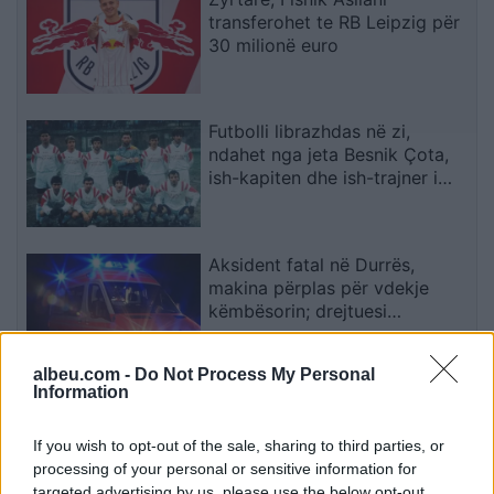
transferohet te RB Leipzig për
30 milionë euro
Futbolli librazhdas në zi,
ndahet nga jeta Besnik Çota,
ish-kapiten dhe ish-trajner i
Sopotit
Aksident fatal në Durrës,
makina përplas për vdekje
këmbësorin; drejtuesi
shoqërohet në polici
albeu.com -
Do Not Process My Personal
Information
VIDEO/ Ndërhyrja “horror” e
Enea Mihajt në MLS, mbrojtësi
ndëshkohet me të kuq dhe
If you wish to opt-out of the sale, sharing to third parties, or
gjobë
processing of your personal or sensitive information for
targeted advertising by us, please use the below opt-out