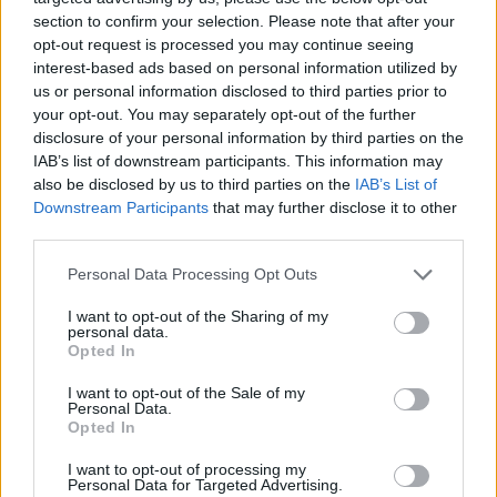
section to confirm your selection. Please note that after your
opt-out request is processed you may continue seeing
interest-based ads based on personal information utilized by
us or personal information disclosed to third parties prior to
your opt-out. You may separately opt-out of the further
disclosure of your personal information by third parties on the
IAB’s list of downstream participants. This information may
also be disclosed by us to third parties on the
IAB’s List of
Downstream Participants
that may further disclose it to other
third parties.
Personal Data Processing Opt Outs
I want to opt-out of the Sharing of my
personal data.
Opted In
I want to opt-out of the Sale of my
Personal Data.
Opted In
Esim for Global
|
Esim for Europe
|
Esim for Caribbean
|
Esim for USA
|
Esim for Italy
|
Esim for Spain
|
Esim
I want to opt-out of processing my
Personal Data for Targeted Advertising.
for Turkey
|
Esim for Germany
|
Esim for Greece
|
Esim