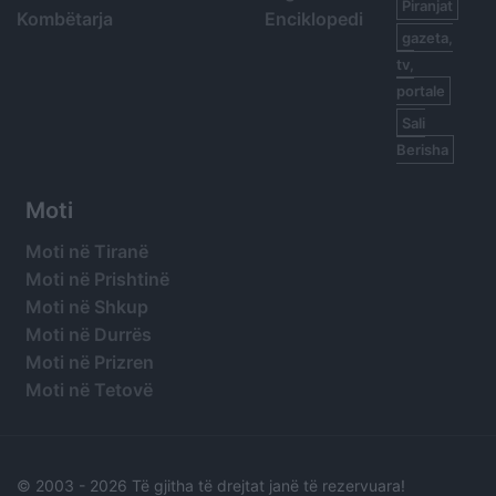
Piranjat
Kombëtarja
Enciklopedi
gazeta,
tv,
portale
Sali
Berisha
Moti
Moti në Tiranë
Moti në Prishtinë
Moti në Shkup
Moti në Durrës
Moti në Prizren
Moti në Tetovë
© 2003 -
2026 Të gjitha të drejtat janë të rezervuara!