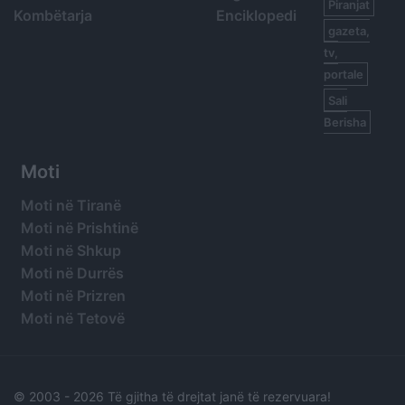
Piranjat
Kombëtarja
Enciklopedi
gazeta,
tv,
portale
Sali
Berisha
Moti
Moti në Tiranë
Moti në Prishtinë
Moti në Shkup
Moti në Durrës
Moti në Prizren
Moti në Tetovë
© 2003 -
2026 Të gjitha të drejtat janë të rezervuara!