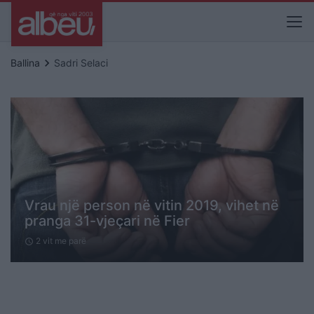
keyboard_arrow_right
Ballina
Sadri Selaci
Vrau një person në vitin 2019, vihet në
pranga 31-vjeçari në Fier
2 vit me parë
schedule