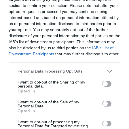
section to confirm your selection. Please note that after your
opt-out request is processed you may continue seeing
interest-based ads based on personal information utilized by
us or personal information disclosed to third parties prior to
your opt-out. You may separately opt-out of the further
disclosure of your personal information by third parties on the
IAB’s list of downstream participants. This information may
also be disclosed by us to third parties on the
IAB’s List of
Downstream Participants
that may further disclose it to other
third parties.
Personal Data Processing Opt Outs
I want to opt-out of the Sharing of my
personal data.
Opted In
I want to opt-out of the Sale of my
Personal Data.
Opted In
Esim for Global
|
Esim for Europe
|
Esim for Caribbean
|
Esim for USA
|
Esim for Italy
|
Esim for Spain
|
Esim
I want to opt-out of processing my
Personal Data for Targeted Advertising.
for Turkey
|
Esim for Germany
|
Esim for Greece
|
Esim