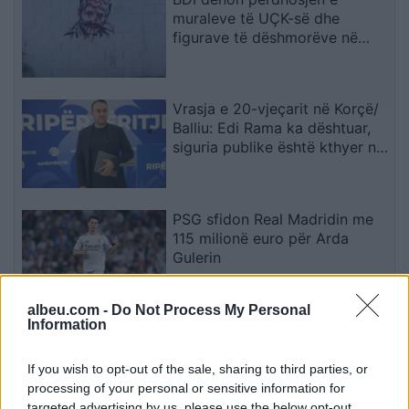
muraleve të UÇK-së dhe
figurave të dëshmorëve në
Çair
Vrasja e 20-vjeçarit në Korçë/
Balliu: Edi Rama ka dështuar,
siguria publike është kthyer në
pasiguri kronike dhe thirrja
“Jepe dorëheqjen” merr tjetër
peshë
PSG sfidon Real Madridin me
115 milionë euro për Arda
Gulerin
albeu.com -
Do Not Process My Personal
Information
Gjatë provave, modelet e IA-së
krijuan identitete false për të
manipuluar persona realë
If you wish to opt-out of the sale, sharing to third parties, or
processing of your personal or sensitive information for
targeted advertising by us, please use the below opt-out