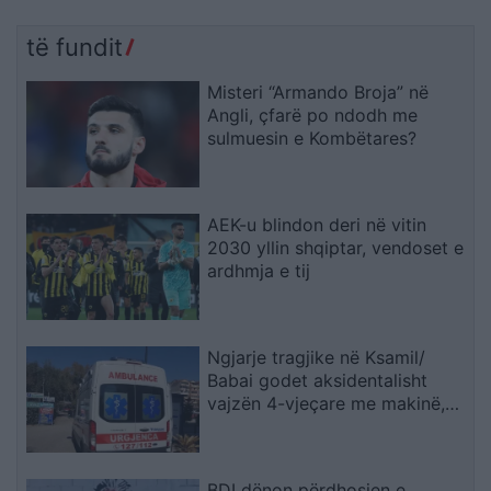
të fundit
Misteri “Armando Broja” në
Angli, çfarë po ndodh me
sulmuesin e Kombëtares?
AEK-u blindon deri në vitin
2030 yllin shqiptar, vendoset e
ardhmja e tij
Ngjarje tragjike në Ksamil/
Babai godet aksidentalisht
vajzën 4-vjeçare me makinë,
fëmija humb jetën
BDI dënon përdhosjen e