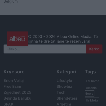
Belgium
© 2003 -
2026 Albeu Online Media. Të
gjitha të drejtat janë të rezervuara!
Search
Kryesore
Kategori
Tags
Erion Veliaj
Lifestyle
Edi Rama
Free Esim
Showbiz
Albania
Zgjedhjet 2025
Tech
News
Belinda Balluku
Shëndetësi
Ilir Meta
SPAK
Argetim