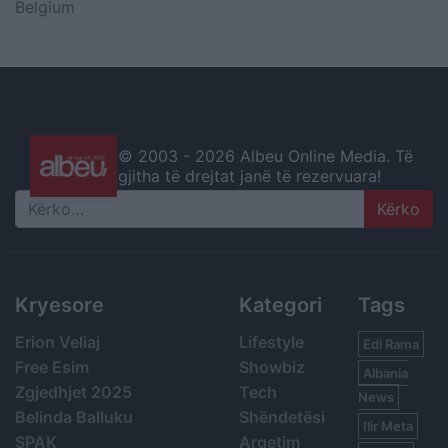
Belgium
© 2003 -
2026 Albeu Online Media. Të
gjitha të drejtat janë të rezervuara!
Search
Kryesore
Kategori
Tags
Erion Veliaj
Lifestyle
Edi Rama
Free Esim
Showbiz
Albania
Zgjedhjet 2025
Tech
News
Belinda Balluku
Shëndetësi
Ilir Meta
SPAK
Argetim