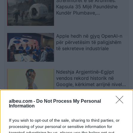
Strehimoret e së Ardhmes:
Kapsula 35 Mijë Paundëshe
Kundër Plumbave,
Shpërthimeve dhe Fatkeqësive
Natyrore
Apple hedh në gjyq OpenAI-n
për përvetësim të paligjshëm
të sekreteve industriale
Ndeshja Argjentinë–Egjipt
vendos rekord historik në
Google, kërkimet arrijnë nivele
të papara
albeu.com -
Do Not Process My Personal
Information
Kina zbulon robotë humanoidë
tepër realistë, të projektuar për
shoqëri afatgjatë
If you wish to opt-out of the sale, sharing to third parties, or
processing of your personal or sensitive information for
targeted advertising by us, please use the below opt-out