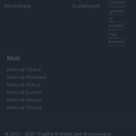
Piranjat
Kombëtarja
Enciklopedi
gazeta,
tv,
portale
Sali
Berisha
Moti
Moti në Tiranë
Moti në Prishtinë
Moti në Shkup
Moti në Durrës
Moti në Prizren
Moti në Tetovë
© 2003 -
2026 Të gjitha të drejtat janë të rezervuara!