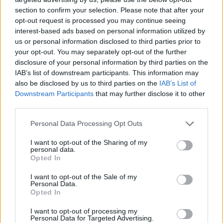
section to confirm your selection. Please note that after your
opt-out request is processed you may continue seeing
interest-based ads based on personal information utilized by
us or personal information disclosed to third parties prior to
your opt-out. You may separately opt-out of the further
disclosure of your personal information by third parties on the
IAB’s list of downstream participants. This information may
also be disclosed by us to third parties on the
IAB’s List of
Downstream Participants
that may further disclose it to other
third parties.
Personal Data Processing Opt Outs
I want to opt-out of the Sharing of my
personal data.
Opted In
I want to opt-out of the Sale of my
Personal Data.
Opted In
Esim for Global
|
Esim for Europe
|
Esim for Caribbean
|
Esim for USA
|
Esim for Italy
|
Esim for Spain
|
Esim
I want to opt-out of processing my
Personal Data for Targeted Advertising.
for Turkey
|
Esim for Germany
|
Esim for Greece
|
Esim