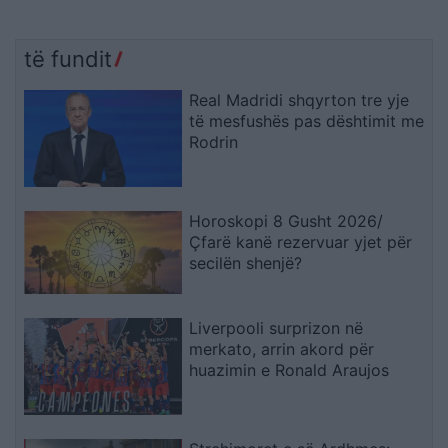
të fundit
Real Madridi shqyrton tre yje
të mesfushës pas dështimit me
Rodrin
Horoskopi 8 Gusht 2026/
Çfarë kanë rezervuar yjet për
secilën shenjë?
Liverpooli surprizon në
merkato, arrin akord për
huazimin e Ronald Araujos