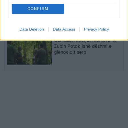
Armend Muslika hedh firmën
CONFIRM
me Tottenhamin, talenti i
Kombëtares nis karrierën
profesioniste
Data Deletion
Data Access
Privacy Policy
Gërvalla: Mbetjet mortore në
Zubin Potok janë dëshmi e
gjenocidit serb