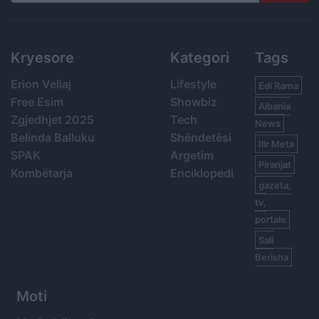
Search
Kryesore
Kategori
Tags
Erion Veliaj
Lifestyle
Edi Rama
Free Esim
Showbiz
Albania
Zgjedhjet 2025
Tech
News
Belinda Balluku
Shëndetësi
Ilir Meta
SPAK
Argetim
Piranjat
Kombëtarja
Enciklopedi
gazeta,
tv,
portale
Sali
Berisha
Moti