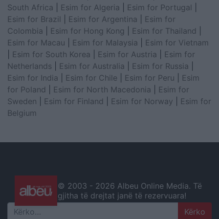
South Africa
|
Esim for Algeria
|
Esim for Portugal
|
Esim for Brazil
|
Esim for Argentina
|
Esim for
Colombia
|
Esim for Hong Kong
|
Esim for Thailand
|
Esim for Macau
|
Esim for Malaysia
|
Esim for Vietnam
|
Esim for South Korea
|
Esim for Austria
|
Esim for
Netherlands
|
Esim for Australia
|
Esim for Russia
|
Esim for India
|
Esim for Chile
|
Esim for Peru
|
Esim
for Poland
|
Esim for North Macedonia
|
Esim for
Sweden
|
Esim for Finland
|
Esim for Norway
|
Esim for
Belgium
© 2003 -
2026 Albeu Online Media. Të
gjitha të drejtat janë të rezervuara!