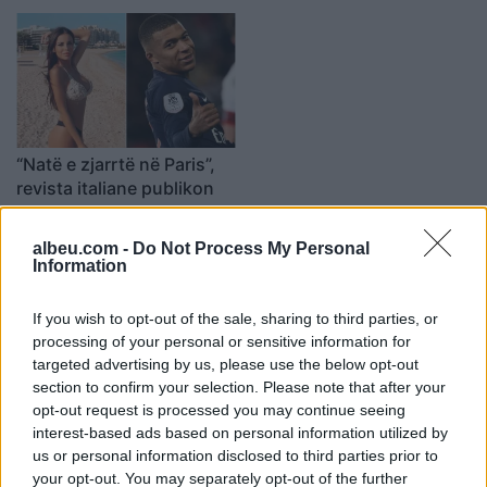
“Natë e zjarrtë në Paris”,
revista italiane publikon
bombën e rradhës:
Bukuroshja italiane i merr
23:59 / 23/03/2021
schedule
albeu.com -
Do Not Process My Personal
zemrën Mbappes (FOTO
Information
LAJM)
të fundit
If you wish to opt-out of the sale, sharing to third parties, or
Lamine Yamal i mbyll
processing of your personal or sensitive information for
hapësirat, talenti suedez drejt
targeted advertising by us, please use the below opt-out
largimit nga Barcelona
section to confirm your selection. Please note that after your
opt-out request is processed you may continue seeing
interest-based ads based on personal information utilized by
us or personal information disclosed to third parties prior to
Video/ Tragjedi në Ceuta, i riu
your opt-out. You may separately opt-out of the further