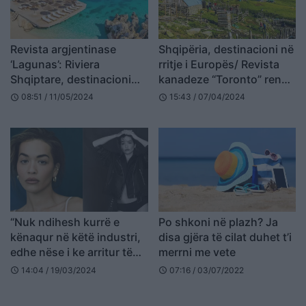
Revista argjentinase
Shqipëria, destinacioni në
‘Lagunas’: Riviera
rritje i Europës/ Revista
Shqiptare, destinacioni
kanadeze “Toronto” rendit
më i ri evropian për
bukuritë e natyrës
08:51 / 11/05/2024
15:43 / 07/04/2024
schedule
schedule
pushime në 2024
“Nuk ndihesh kurrë e
Po shkoni në plazh? Ja
kënaqur në këtë industri,
disa gjëra të cilat duhet t’i
edhe nëse i ke arritur të
merrni me vete
gjitha” – Rita Ora rrëfehet
14:04 / 19/03/2024
07:16 / 03/07/2022
schedule
schedule
për revistën prestigjioze
‘Grazia’