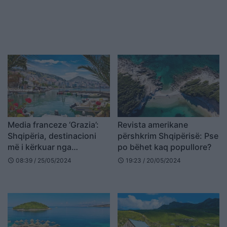
Media franceze ‘Grazia’:
Revista amerikane
Shqipëria, destinacioni
përshkrim Shqipërisë: Pse
më i kërkuar nga
po bëhet kaq popullore?
pushuesit në 2024-n
08:39 / 25/05/2024
19:23 / 20/05/2024
schedule
schedule