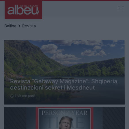
keyboard_arrow_right
Ballina
Revista
Revista “Getaway Magazine”: Shqipëria,
destinacioni sekret i Mesdheut
1 vit me parë
schedule