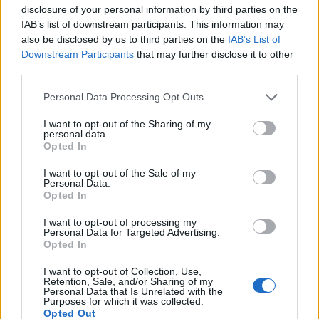
që po tentonte të kalonte
disclosure of your personal information by third parties on the
ilegalisht nga Maroku me
IAB’s list of downstream participants. This information may
parashutë bie në det dhe vdes
also be disclosed by us to third parties on the
IAB’s List of
Downstream Participants
that may further disclose it to other
third parties.
PDK akuzon shumicën për
shpërfillje të vendimit të
Personal Data Processing Opt Outs
Gjykatës Kushtetuese, e quan
seancën e së premtes të
I want to opt-out of the Sharing of my
paligjshme
personal data.
Opted In
Sveçla shpall “non grata”
I want to opt-out of the Sale of my
Vladimir Luçiqin, i ndalohet
Personal Data.
përgjithmonë hyrja në Kosovë
Opted In
I want to opt-out of processing my
Personal Data for Targeted Advertising.
Opted In
Përhapja e virusit të Nilit
Perëndimor ngre shqetësime
I want to opt-out of Collection, Use,
në Greqi
Retention, Sale, and/or Sharing of my
Personal Data that Is Unrelated with the
Purposes for which it was collected.
Opted Out