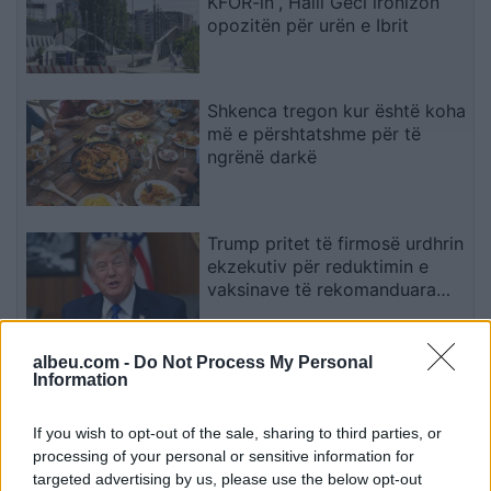
KFOR-in”, Halil Geci ironizon
opozitën për urën e Ibrit
Shkenca tregon kur është koha
më e përshtatshme për të
ngrënë darkë
Trump pritet të firmosë urdhrin
ekzekutiv për reduktimin e
vaksinave të rekomanduara
për fëmijët
albeu.com -
Do Not Process My Personal
Përplasen katër automjete
Information
pranë HEC Kozjakut, lëndohen
shtatë persona
If you wish to opt-out of the sale, sharing to third parties, or
processing of your personal or sensitive information for
targeted advertising by us, please use the below opt-out