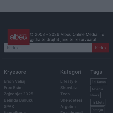
© 2003 -
2026 Albeu Online Media. Të
gjitha të drejtat janë të rezervuara!
Search
Kryesore
Kategori
Tags
Erion Veliaj
Lifestyle
Edi Rama
Free Esim
Showbiz
Albania
Zgjedhjet 2025
Tech
News
Belinda Balluku
Shëndetësi
Ilir Meta
SPAK
Argetim
Piranjat
Kombëtarja
Enciklopedi