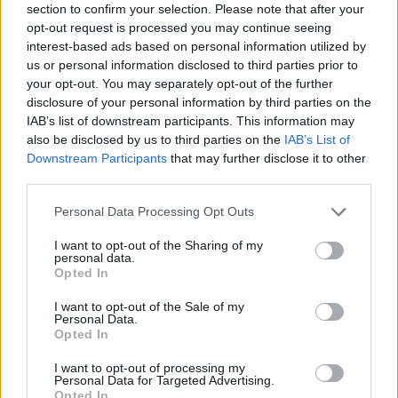
section to confirm your selection. Please note that after your
opt-out request is processed you may continue seeing
interest-based ads based on personal information utilized by
us or personal information disclosed to third parties prior to
your opt-out. You may separately opt-out of the further
disclosure of your personal information by third parties on the
IAB’s list of downstream participants. This information may
also be disclosed by us to third parties on the
IAB’s List of
Downstream Participants
that may further disclose it to other
third parties.
Personal Data Processing Opt Outs
I want to opt-out of the Sharing of my
personal data.
Opted In
I want to opt-out of the Sale of my
Personal Data.
Opted In
Esim for Global
|
Esim for Europe
|
Esim for Caribbean
|
Esim for USA
|
Esim for Italy
|
Esim for Spain
|
Esim
I want to opt-out of processing my
for Turkey
|
Esim for Germany
|
Esim for Greece
|
Esim
Personal Data for Targeted Advertising.
Opted In