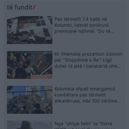
të fundit
Pas tërmetit 7.4 ballë në
Kolumbi, liderët botërorë
premtojnë ndihmë: “Do të
mobilizohemi sa herë të na
kërkohet
Ilir Xhemalaj prezanton vizionin
për “Shqipërinë e Re”: Ligji
duhet të jetë i barabartë dhe
shteti t’u shërbejë qytetarëve
Kolumbia shpall emergjencë
kombëtare pas tërmetit
shkatërrues, mbi 100 viktima
dhe dhjetëra ndërtesa të
rrënuara
Nga “shtyje telin” te “thirre