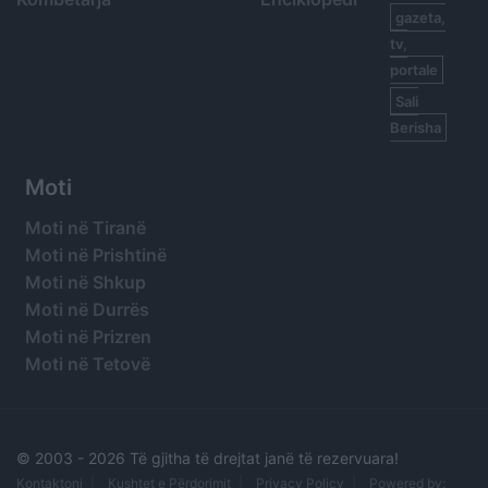
gazeta,
tv,
portale
Sali
Berisha
Moti
Moti në Tiranë
Moti në Prishtinë
Moti në Shkup
Moti në Durrës
Moti në Prizren
Moti në Tetovë
© 2003 -
2026 Të gjitha të drejtat janë të rezervuara!
Kontaktoni
Kushtet e Përdorimit
Privacy Policy
Powered by: