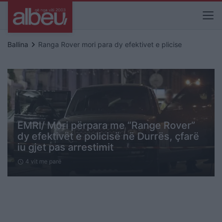
keyboard_arrow_right
Ballina
Ranga Rover mori para dy efektivet e plicise
EMRI/ Mori përpara me “Range Rover”
dy efektivët e policisë në Durrës, çfarë
iu gjet pas arrestimit
4 vit me parë
schedule