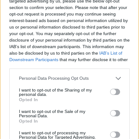
targeted advertising by us, please use the below opt-out
section to confirm your selection. Please note that after your
opt-out request is processed you may continue seeing
interest-based ads based on personal information utilized by
us or personal information disclosed to third parties prior to
your opt-out. You may separately opt-out of the further
disclosure of your personal information by third parties on the
IAB’s list of downstream participants. This information may
also be disclosed by us to third parties on the
IAB’s List of
Downstream Participants
that may further disclose it to other
third parties.
Personal Data Processing Opt Outs
I want to opt-out of the Sharing of my
personal data.
Opted In
I want to opt-out of the Sale of my
Personal Data.
Opted In
Esim for Global
|
Esim for Europe
|
Esim for Caribbean
|
Esim for USA
|
Esim for Italy
|
Esim for Spain
|
Esim
I want to opt-out of processing my
Personal Data for Targeted Advertising.
for Turkey
|
Esim for Germany
|
Esim for Greece
|
Esim