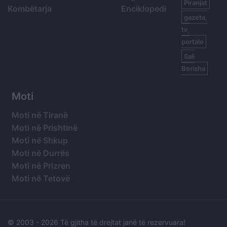
Piranjat
Kombëtarja
Enciklopedi
gazeta,
tv,
portale
Sali
Berisha
Moti
Moti në Tiranë
Moti në Prishtinë
Moti në Shkup
Moti në Durrës
Moti në Prizren
Moti në Tetovë
© 2003 -
2026 Të gjitha të drejtat janë të rezervuara!