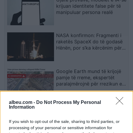
krijuan identitete false për të
manipuluar persona realë
NASA konfirmon: Fragmenti i
raketës SpaceX do të godasë
Hënën, por s’ka kërcënim për
Tokën
Google Earth mund të krijojë
pamje të rreme, ekspertët
paralajmërojnë për rrezikun e
dezinformimit
albeu.com -
Do Not Process My Personal
Situata mund të dalë jashtë
Information
kontrollit”, mbi 1,000 ekspertë
kërkojnë frenimin e zhvillimit të
If you wish to opt-out of the sale, sharing to third parties, or
IA-së
processing of your personal or sensitive information for