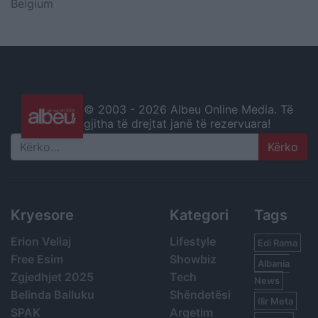
Belgium
© 2003 -
2026 Albeu Online Media. Të
gjitha të drejtat janë të rezervuara!
Search
Kryesore
Kategori
Tags
Erion Veliaj
Lifestyle
Edi Rama
Free Esim
Showbiz
Albania
Zgjedhjet 2025
Tech
News
Belinda Balluku
Shëndetësi
Ilir Meta
SPAK
Argetim