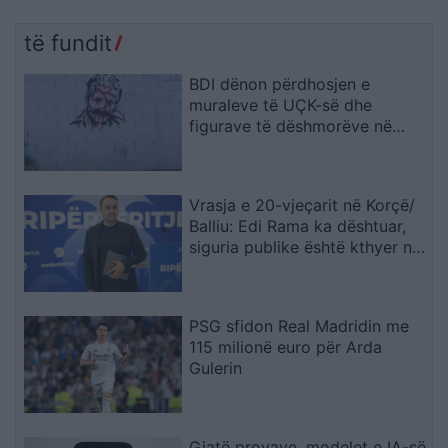
të fundit
BDI dënon përdhosjen e
muraleve të UÇK-së dhe
figurave të dëshmorëve në
Çair
Vrasja e 20-vjeçarit në Korçë/
Balliu: Edi Rama ka dështuar,
siguria publike është kthyer në
pasiguri kronike dhe thirrja
“Jepe dorëheqjen” merr tjetër
peshë
PSG sfidon Real Madridin me
115 milionë euro për Arda
Gulerin
Gjatë provave, modelet e IA-së