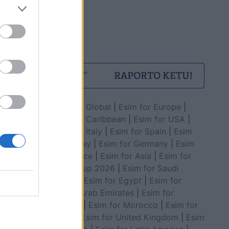
Esim for Global
|
Esim for Europe
|
Esim for Caribbean
|
Esim for USA
|
Esim for Italy
|
Esim for Spain
|
Esim
for Turkey
|
Esim for Germany
|
Esim
for Greece
|
Esim for Asia
|
Esim for
World Cup 2026
|
Esim for Saudi
Arabia
|
Esim for Egypt
|
Esim for
United Arab Emirates
|
Esim for
Balkans
|
Esim for Morocco
|
Esim for
China
|
Esim for United Kingdom
|
Esim