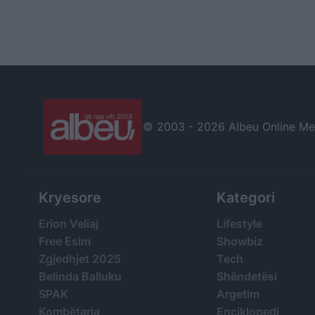
© 2003 -
2026 Albeu Online Medi
Kryesore
Kategori
Erion Veliaj
Lifestyle
Free Esim
Showbiz
Zgjedhjet 2025
Tech
Belinda Balluku
Shëndetësi
SPAK
Argetim
Kombëtarja
Enciklopedi