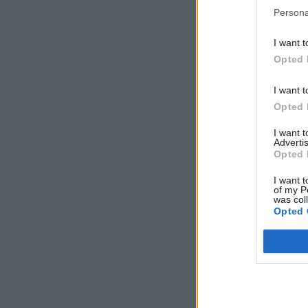
Persona
I want t
Opted 
I want t
Opted 
I want 
Advertis
Opted 
I want t
of my P
was col
Opted 