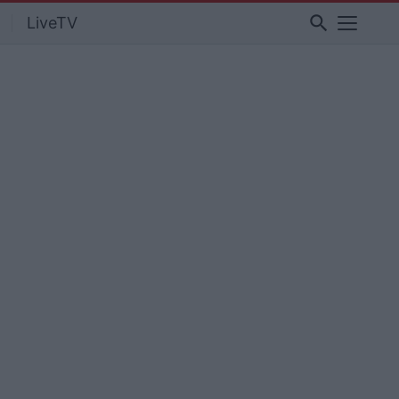
search
LiveTV