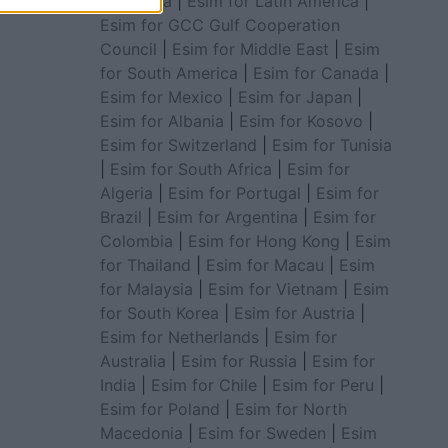
for Africa
|
Esim for Latin America
|
Esim for GCC Gulf Cooperation
Council
|
Esim for Middle East
|
Esim
for South America
|
Esim for Canada
|
Esim for Mexico
|
Esim for Japan
|
Esim for Albania
|
Esim for Kosovo
|
Esim for Switzerland
|
Esim for Tunisia
|
Esim for South Africa
|
Esim for
Algeria
|
Esim for Portugal
|
Esim for
Brazil
|
Esim for Argentina
|
Esim for
Colombia
|
Esim for Hong Kong
|
Esim
for Thailand
|
Esim for Macau
|
Esim
for Malaysia
|
Esim for Vietnam
|
Esim
for South Korea
|
Esim for Austria
|
Esim for Netherlands
|
Esim for
Australia
|
Esim for Russia
|
Esim for
India
|
Esim for Chile
|
Esim for Peru
|
Esim for Poland
|
Esim for North
Macedonia
|
Esim for Sweden
|
Esim