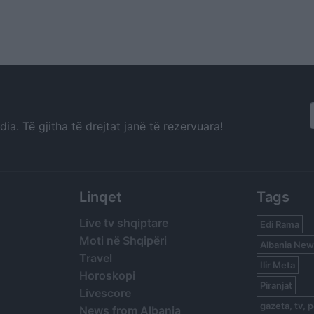
a. Të gjitha të drejtat janë të rezervuara!
Linqet
Tags
Live tv shqiptare
Edi Rama
Moti në Shqipëri
Albania New
Travel
Ilir Meta
Horoskopi
Piranjat
Livescore
gazeta, tv, p
News from Albania