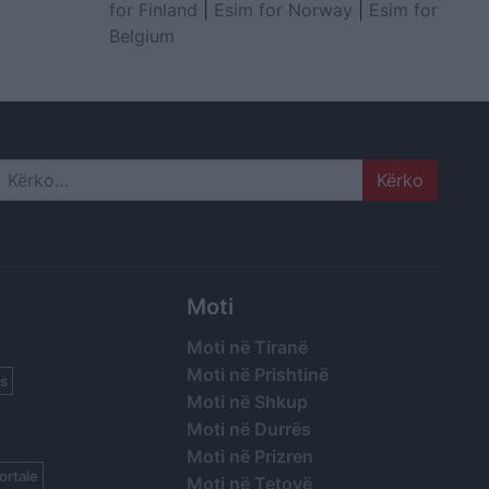
for Finland
|
Esim for Norway
|
Esim for
Belgium
Search
Moti
Moti në Tiranë
Moti në Prishtinë
s
Moti në Shkup
Moti në Durrës
Moti në Prizren
ortale
Moti në Tetovë