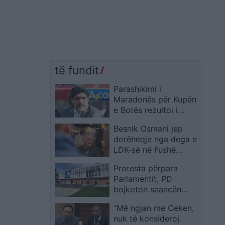
të fundit
Parashikimi i
Maradonës për Kupën
e Botës rezultoi i
saktë pas tetë vitesh
Besnik Osmani jep
dorëheqje nga dega e
LDK-së në Fushë
Kosovë pas rezultatit
Protesta përpara
zgjedhor
Parlamentit, PD
bojkoton seancën
plenare: Kërkesat e
“Më ngjan me Ceken,
qytetërave të
nuk të konsideroj
dëgjohen