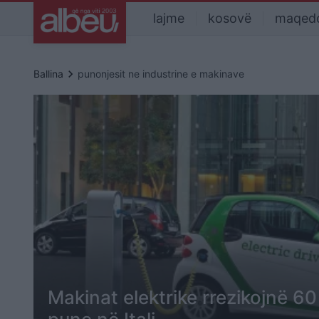
lajme
kosovë
maqed
keyboard_arrow_right
Ballina
punonjesit ne industrine e makinave
Makinat elektrike rrezikojnë 6