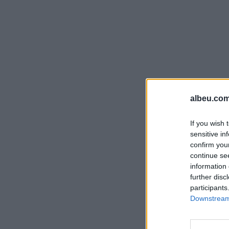
albeu.com
If you wish 
sensitive in
confirm you
continue se
information 
further disc
participants
Downstream 