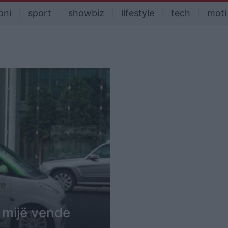
oni
sport
showbiz
lifestyle
tech
moti
0 mijë vende