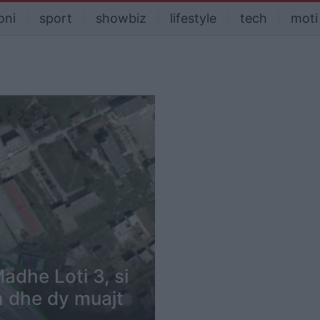
oni
sport
showbiz
lifestyle
tech
moti
dhe Loti 3, si
ën dhe dy muajt