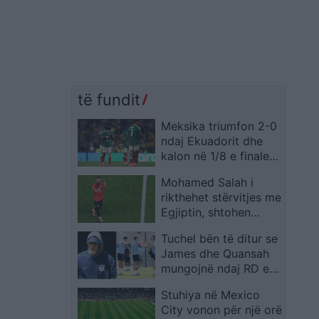
të fundit
Meksika triumfon 2-0
ndaj Ekuadorit dhe
kalon në 1/8 e finales
të Kupës së Botës
Mohamed Salah i
rikthehet stërvitjes me
Egjiptin, shtohen
gjasat për ndeshjen
Tuchel bën të ditur se
ndaj Australisë
James dhe Quansah
mungojnë ndaj RD e
Kongos
Stuhiya në Mexico
City vonon për një orë