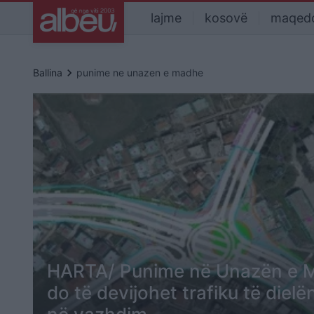
lajme
kosovë
maqed
keyboard_arrow_right
Ballina
punime ne unazen e madhe
HARTA/ Punime në Unazën e Ma
do të devijohet trafiku të diel