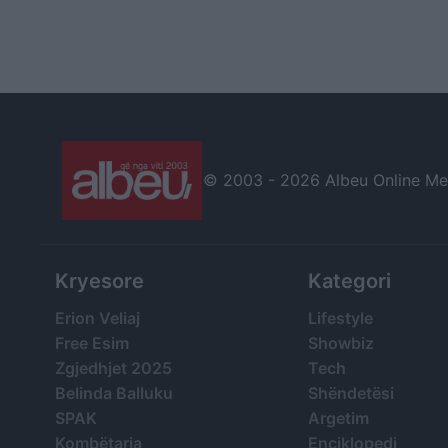
© 2003 -
2026 Albeu Online Medi
Kryesore
Kategori
Erion Veliaj
Lifestyle
Free Esim
Showbiz
Zgjedhjet 2025
Tech
Belinda Balluku
Shëndetësi
SPAK
Argetim
Kombëtarja
Enciklopedi