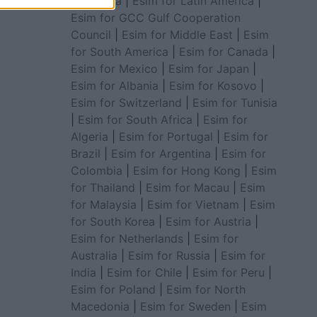
for Africa
|
Esim for Latin America
|
Esim for GCC Gulf Cooperation
Council
|
Esim for Middle East
|
Esim
for South America
|
Esim for Canada
|
Esim for Mexico
|
Esim for Japan
|
Esim for Albania
|
Esim for Kosovo
|
Esim for Switzerland
|
Esim for Tunisia
|
Esim for South Africa
|
Esim for
Algeria
|
Esim for Portugal
|
Esim for
Brazil
|
Esim for Argentina
|
Esim for
Colombia
|
Esim for Hong Kong
|
Esim
for Thailand
|
Esim for Macau
|
Esim
for Malaysia
|
Esim for Vietnam
|
Esim
for South Korea
|
Esim for Austria
|
Esim for Netherlands
|
Esim for
Australia
|
Esim for Russia
|
Esim for
India
|
Esim for Chile
|
Esim for Peru
|
Esim for Poland
|
Esim for North
Macedonia
|
Esim for Sweden
|
Esim