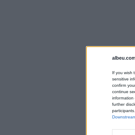
albeu.com
If you wish 
sensitive in
confirm you
continue se
information 
further disc
participants
Downstream 