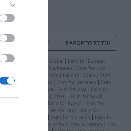
Esim for Global
|
Esim for Europe
|
Esim for Caribbean
|
Esim for USA
|
Esim for Italy
|
Esim for Spain
|
Esim
for Turkey
|
Esim for Germany
|
Esim
for Greece
|
Esim for Asia
|
Esim for
World Cup 2026
|
Esim for Saudi
Arabia
|
Esim for Egypt
|
Esim for
United Arab Emirates
|
Esim for
Balkans
|
Esim for Morocco
|
Esim for
China
|
Esim for United Kingdom
|
Esim