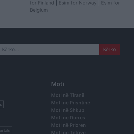
for Finland
|
Esim for Norway
|
Esim for
Belgium
Search
Moti
Moti në Tiranë
Moti në Prishtinë
s
Moti në Shkup
Moti në Durrës
Moti në Prizren
ortale
Moti në Tetovë