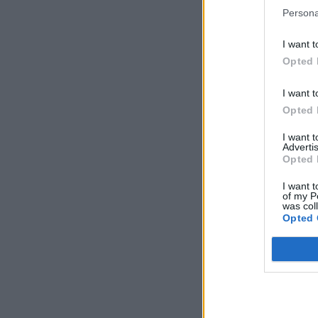
Persona
I want t
Opted 
I want t
Opted 
I want 
Advertis
Opted 
I want t
of my P
was col
Opted 