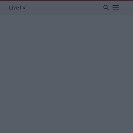
search
LiveTV