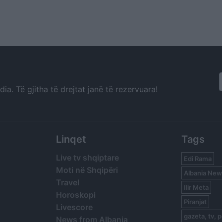
a. Të gjitha të drejtat janë të rezervuara!
Linqet
Tags
Live tv shqiptare
Edi Rama
Moti në Shqipëri
Albania New
Travel
Ilir Meta
Horoskopi
Piranjat
Livescore
gazeta, tv, p
News from Albania