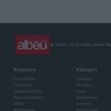
© 2003 -
2026 Albeu Online Medi
Kryesore
Kategori
Erion Veliaj
Lifestyle
Free Esim
Showbiz
Zgjedhjet 2025
Tech
Belinda Balluku
Shëndetësi
SPAK
Argetim
Kombëtarja
Enciklopedi