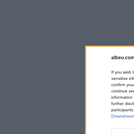
albeu.com
If you wish 
sensitive in
confirm you
continue se
information 
further disc
participants
Downstream 