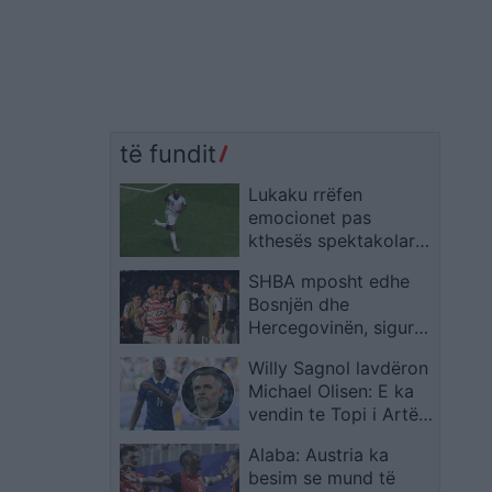
të fundit
Lukaku rrëfen
emocionet pas
kthesës spektakolare,
flet për të atin dhe
SHBA mposht edhe
penalltinë vendimtare
Bosnjën dhe
Hercegovinën, siguron
kalimin në 1/8 e
Willy Sagnol lavdëron
finales të Kupës së
Michael Olisen: E ka
Botës
vendin te Topi i Artë,
madje mbi Messin dhe
Alaba: Austria ka
Ronaldon
besim se mund të