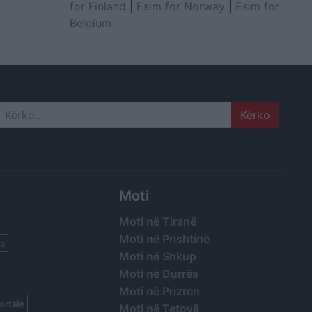
for Finland
|
Esim for Norway
|
Esim for
Belgium
Search
Moti
Moti në Tiranë
Moti në Prishtinë
s
Moti në Shkup
Moti në Durrës
Moti në Prizren
ortale
Moti në Tetovë