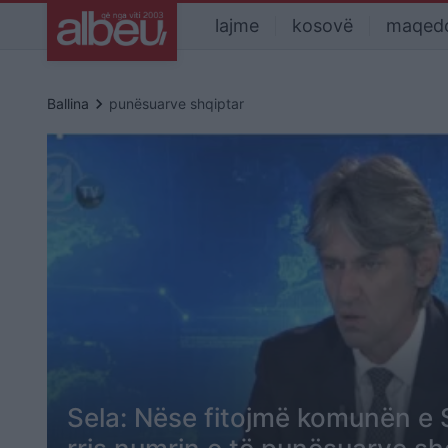
lajme
kosovë
maqed
keyboard_arrow_right
Ballina
punësuarve shqiptar
Sela: Nëse fitojmë komunën e 