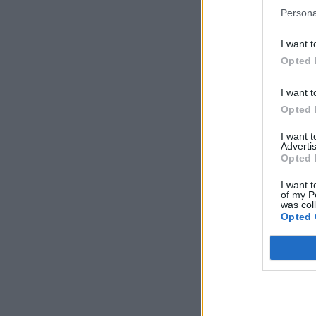
Persona
I want t
Opted 
I want t
Opted 
I want 
Advertis
Opted 
I want t
of my P
was col
Opted 