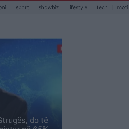
oni
sport
showbiz
lifestyle
tech
moti
Strugës, do të