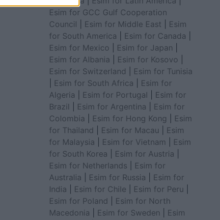
for Africa
|
Esim for Latin America
|
Esim for GCC Gulf Cooperation
Council
|
Esim for Middle East
|
Esim
for South America
|
Esim for Canada
|
Esim for Mexico
|
Esim for Japan
|
Esim for Albania
|
Esim for Kosovo
|
Esim for Switzerland
|
Esim for Tunisia
|
Esim for South Africa
|
Esim for
Algeria
|
Esim for Portugal
|
Esim for
Brazil
|
Esim for Argentina
|
Esim for
Colombia
|
Esim for Hong Kong
|
Esim
for Thailand
|
Esim for Macau
|
Esim
for Malaysia
|
Esim for Vietnam
|
Esim
for South Korea
|
Esim for Austria
|
Esim for Netherlands
|
Esim for
Australia
|
Esim for Russia
|
Esim for
India
|
Esim for Chile
|
Esim for Peru
|
Esim for Poland
|
Esim for North
Macedonia
|
Esim for Sweden
|
Esim