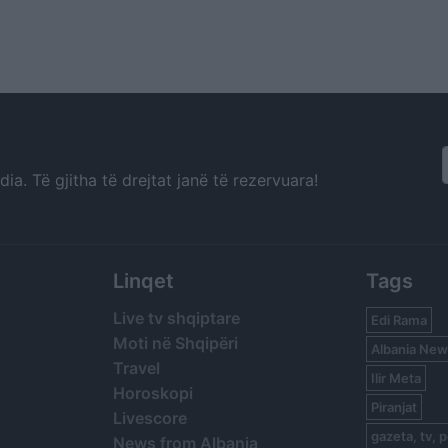
a. Të gjitha të drejtat janë të rezervuara!
Linqet
Tags
Live tv shqiptare
Edi Rama
Moti në Shqipëri
Albania New
Travel
Ilir Meta
Horoskopi
Piranjat
Livescore
gazeta, tv, p
News from Albania