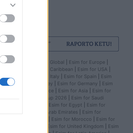
Esim for Global
|
Esim for Europe
|
Esim for Caribbean
|
Esim for USA
|
Esim for Italy
|
Esim for Spain
|
Esim
for Turkey
|
Esim for Germany
|
Esim
for Greece
|
Esim for Asia
|
Esim for
World Cup 2026
|
Esim for Saudi
Arabia
|
Esim for Egypt
|
Esim for
United Arab Emirates
|
Esim for
Balkans
|
Esim for Morocco
|
Esim for
China
|
Esim for United Kingdom
|
Esim