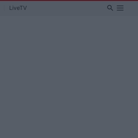
search
LiveTV