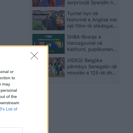
surprizojë Spanjën në
Kupën e Botës
Tuchel hyn në
historinë e Anglisë me
një fillim të shkëlqyer
si përzgjedhës
SHBA-Bosnje e
Hercegovinë në
Kaliforni, publikohen
formacionet zyrtare
VIDEO/ Belgjika
përmbys Senegalin në
sonal or
minutën e 125-të dhe
ection to
siguron biletën për në
ou may
1/8 e finales
 personal
out of the
 downstream
B’s List of