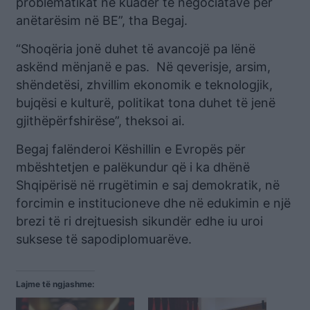
problematikat në kuadër të negociatave për
anëtarësim në BE”, tha Begaj.
“Shoqëria jonë duhet të avancojë pa lënë
askënd mënjanë e pas. Në qeverisje, arsim,
shëndetësi, zhvillim ekonomik e teknologjik,
bujqësi e kulturë, politikat tona duhet të jenë
gjithëpërfshirëse”, theksoi ai.
Begaj falënderoi Këshillin e Evropës për
mbështetjen e palëkundur që i ka dhënë
Shqipërisë në rrugëtimin e saj demokratik, në
forcimin e institucioneve dhe në edukimin e një
brezi të ri drejtuesish sikundër edhe iu uroi
suksese të sapodiplomuarëve.
Lajme të ngjashme: