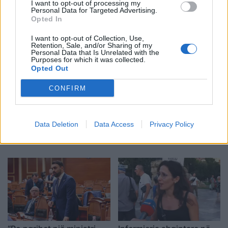
I want to opt-out of processing my
Personal Data for Targeted Advertising.
Opted In
I want to opt-out of Collection, Use,
Retention, Sale, and/or Sharing of my
Personal Data that Is Unrelated with the
Purposes for which it was collected.
Opted Out
CONFIRM
Nga gëzimi i dasmës te
Hyri me Jet Ski në
dhimbja e madhe, Arianit
hapësirën e pushuesve në
Data Deletion
Data Access
Privacy Policy
Çetaj gjendet i pajetë në
Zvërnec, gjobitet me 300
Pejë
mijë lekë drejtuesi