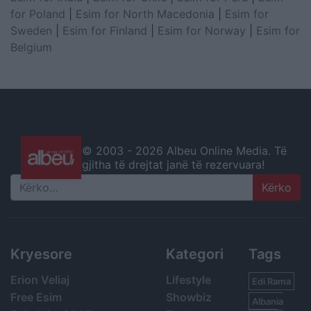
for Poland
|
Esim for North Macedonia
|
Esim for
Sweden
|
Esim for Finland
|
Esim for Norway
|
Esim for
Belgium
© 2003 -
2026 Albeu Online Media. Të
gjitha të drejtat janë të rezervuara!
Search
Kryesore
Kategori
Tags
Erion Veliaj
Lifestyle
Edi Rama
Free Esim
Showbiz
Albania