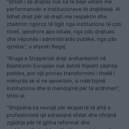
“Shteti i së drejtës nuk ka të bëjë vetëm me
performancën e institucioneve të drejtësisë. Ai
lidhet drejt për së drejti me respektin dhe
zbatimin rigoroz të ligjit nga institucione të çdo
niveli, qendrore apo lokale, nga çdo drejtues
dhe nëpunës i administratës publike, nga çdo
qytetar”, u shpreh Begaj.
“Rruga e Shqipërisë drejt anëtarësimit në
Bashkimin Evropian nuk është thjesht çështje
politike, por një proces transformimi i thellë i
mënyrës se si ne qeverisim, si ndërtojmë
institucione dhe si mendojmë për të ardhmen”,
shtoi ai.
“Shqipëria ka nevojë për ekspertë të aftë e
profesionistë që adresojnë sfidat dhe ofrojnë
zgjidhje për të gjitha reformat dhe