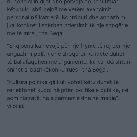
ri, në të cilin dijet dhe përvoja që keni fituar
këtunuk i shërbejnë më vetëm avancimit
personal në karrierë. Kontributi dhe angazhimi
juaj konkret i shërben ndërtimit të një shoqërie
më të mire”, tha Begaj.
“Shqipëria ka nevojë për një frymë të re, për një
angazhim politik dhe shoqëror ku idetë duhet
të ballafaqohen me argumente, ku kundërshtari
shihet si bashkëkonkurrues”, tha Begaj.
“Kultura politike që kultivohet këtu duhet të
reflektohet kudo: në jetën politike e publike, në
administratë, në sipërmarrje dhe në media”,
vijoi ai.