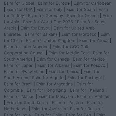
Esim for Global
|
Esim for Europe
|
Esim for Caribbean
|
Esim for USA
|
Esim for Italy
|
Esim for Spain
|
Esim
for Turkey
|
Esim for Germany
|
Esim for Greece
|
Esim
for Asia
|
Esim for World Cup 2026
|
Esim for Saudi
Arabia
|
Esim for Egypt
|
Esim for United Arab
Emirates
|
Esim for Balkans
|
Esim for Morocco
|
Esim
for China
|
Esim for United Kingdom
|
Esim for Africa
|
Esim for Latin America
|
Esim for GCC Gulf
Cooperation Council
|
Esim for Middle East
|
Esim for
South America
|
Esim for Canada
|
Esim for Mexico
|
Esim for Japan
|
Esim for Albania
|
Esim for Kosovo
|
Esim for Switzerland
|
Esim for Tunisia
|
Esim for
South Africa
|
Esim for Algeria
|
Esim for Portugal
|
Esim for Brazil
|
Esim for Argentina
|
Esim for
Colombia
|
Esim for Hong Kong
|
Esim for Thailand
|
Esim for Macau
|
Esim for Malaysia
|
Esim for Vietnam
|
Esim for South Korea
|
Esim for Austria
|
Esim for
Netherlands
|
Esim for Australia
|
Esim for Russia
|
Esim for India
|
Esim for Chile
|
Esim for Peru
|
Esim