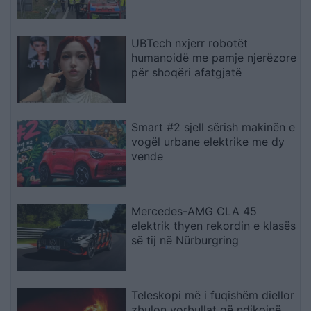
ktheheshin nga Kosova
UBTech nxjerr robotët
humanoidë me pamje njerëzore
për shoqëri afatgjatë
Smart #2 sjell sërish makinën e
vogël urbane elektrike me dy
vende
Mercedes-AMG CLA 45
elektrik thyen rekordin e klasës
së tij në Nürburgring
Teleskopi më i fuqishëm diellor
zbulon vorbullat që ndikojnë