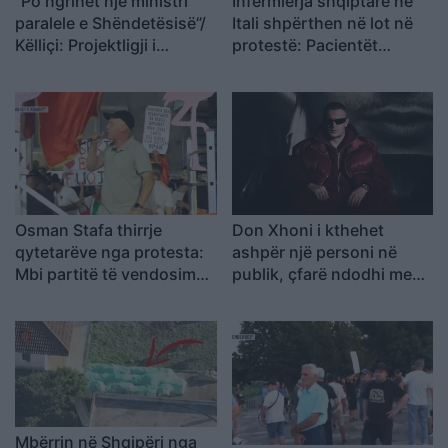
“Po ngrihet një ministri
Infermierja shqiptare në
paralele e Shëndetësisë”/
Itali shpërthen në lot në
Këlliçi: Projektligji i
protestë: Pacientët
shtatorit i hap rrugë
detyrohen të kërkojnë
monopolit, SPAK të
kurim jashtë vendit
ndërhyjë
Osman Stafa thirrje
Don Xhoni i kthehet
qytetarëve nga protesta:
ashpër një personi në
Mbi partitë të vendosim
publik, çfarë ndodhi me
Shqipërinë, ka ardhur
reperin?
koha e brezit të ri
Mbërrin në Shqipëri nga