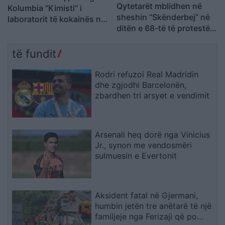
Qytetarët mblidhen në
Kolumbia “Kimisti” i
sheshin “Skënderbej” në
laboratorit të kokainës në
ditën e 68-të të protestës
Frakull
kundër Ramës, kërkojnë
largimin e tij
të fundit
Rodri refuzoi Real Madridin
dhe zgjodhi Barcelonën,
zbardhen tri arsyet e vendimit
Arsenali heq dorë nga Vinicius
Jr., synon me vendosmëri
sulmuesin e Evertonit
Aksident fatal në Gjermani,
humbin jetën tre anëtarë të një
familjeje nga Ferizaji që po