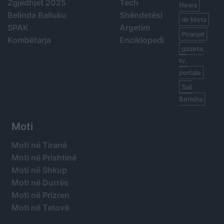
Zgjedhjet 2025
Tech
News
Belinda Balluku
Shëndetësi
Ilir Meta
SPAK
Argetim
Piranjat
Kombëtarja
Enciklopedi
gazeta,
tv,
portale
Sali
Berisha
Moti
Moti në Tiranë
Moti në Prishtinë
Moti në Shkup
Moti në Durrës
Moti në Prizren
Moti në Tetovë