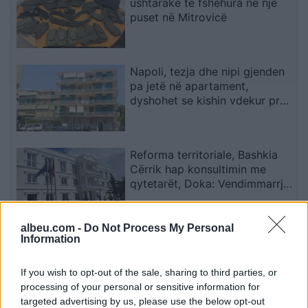
ushtarake të fshehura në një
puset në Mitrovicë
Napoli, tezja dhe nipi gjenden
pa jetë në apartament,
dyshohet se kishin vdekur prej
disa ditësh
Reforma territoriale, Bashkia
Cërrik hap konsultimin me
qytetarët, Doka: Vendimmarrja
të udhëhiqet nga nevojat e
komunitetit
albeu.com -
Do Not Process My Personal
Shkatërrohet në Spanjë rrjeti i
Information
trafikimit të emigrantëve, 78
persona në pranga dhe 18
If you wish to opt-out of the sale, sharing to third parties, or
skafe të sekuestruara
processing of your personal or sensitive information for
targeted advertising by us, please use the below opt-out