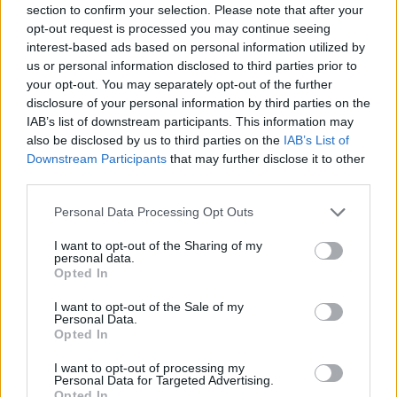
section to confirm your selection. Please note that after your
opt-out request is processed you may continue seeing
interest-based ads based on personal information utilized by
us or personal information disclosed to third parties prior to
your opt-out. You may separately opt-out of the further
disclosure of your personal information by third parties on the
IAB’s list of downstream participants. This information may
also be disclosed by us to third parties on the
IAB’s List of
Downstream Participants
that may further disclose it to other
third parties.
Personal Data Processing Opt Outs
I want to opt-out of the Sharing of my
personal data.
Opted In
I want to opt-out of the Sale of my
Personal Data.
Opted In
Esim for Global
|
Esim for Europe
|
Esim for Caribbean
|
Esim for USA
|
Esim for Italy
|
Esim for Spain
|
Esim
I want to opt-out of processing my
for Turkey
|
Esim for Germany
|
Esim for Greece
|
Esim
Personal Data for Targeted Advertising.
Opted In