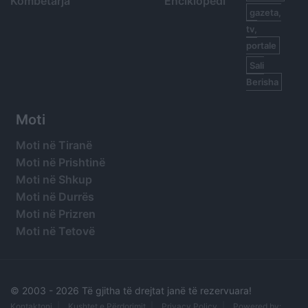
Kombëtarja
Enciklopedi
gazeta,
tv,
portale
Sali
Berisha
Moti
Moti në Tiranë
Moti në Prishtinë
Moti në Shkup
Moti në Durrës
Moti në Prizren
Moti në Tetovë
© 2003 -
2026 Të gjitha të drejtat janë të rezervuara!
Kontaktoni
Kushtet e Përdorimit
Privacy Policy
Powered by: