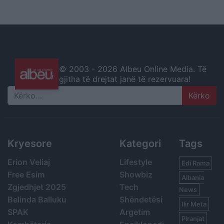
© 2003 -
2026 Albeu Online Media. Të
gjitha të drejtat janë të rezervuara!
Search
Kryesore
Kategori
Tags
Erion Veliaj
Lifestyle
Edi Rama
Free Esim
Showbiz
Albania
Zgjedhjet 2025
Tech
News
Belinda Balluku
Shëndetësi
Ilir Meta
SPAK
Argetim
Piranjat