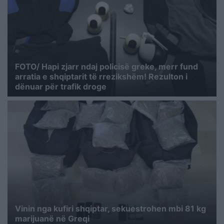
FOTO/ Hapi zjarr ndaj policisë greke, merr fund
arratia e shqiptarit të rrezikshëm! Rezulton i
dënuar për trafik droge
Vinin nga kufiri shqiptar, sekuestrohen mbi 81 kg
marijuanë në Greqi