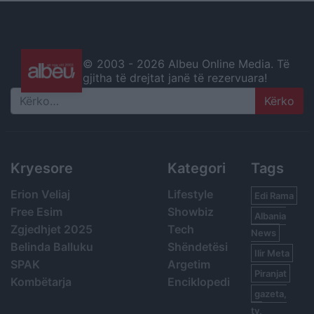
© 2003 -
2026 Albeu Online Media. Të
gjitha të drejtat janë të rezervuara!
Search
Kryesore
Kategori
Tags
Erion Veliaj
Lifestyle
Edi Rama
Free Esim
Showbiz
Albania
Zgjedhjet 2025
Tech
News
Belinda Balluku
Shëndetësi
Ilir Meta
SPAK
Argetim
Piranjat
Kombëtarja
Enciklopedi
gazeta,
tv,