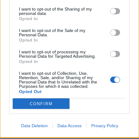
I want to opt-out of the Sharing of my
personal data.
Opted In
Vrasja e komisarit Artan
U kapën me lëndë
I want to opt-out of the Sale of my
Cuku, policia greke
narkotike, arrestohen dy
Personal Data.
Opted In
arreston dy autorët
shqiptarët në Greqi
shqiptarë
07:25 / 14/07/2022
17:26 / 05/07/2022
schedule
schedule
I want to opt-out of processing my
Personal Data for Targeted Advertising.
Opted In
I want to opt-out of Collection, Use,
Retention, Sale, and/or Sharing of my
Personal Data that Is Unrelated with the
Purposes for which it was collected.
Opted Out
CONFIRM
Policia greke përgjon
Fshihnin drogën në pjesët
gazetarët? Aplikacioni i
intime të grave të tyre,
zbuluar dhe gjurmët që të
arrestohen vëllezërit
Data Deletion
Data Access
Privacy Policy
çojnë në qarqet më të
shqiptarë
10:49 / 29/05/2022
21:14 / 08/05/2022
schedule
schedule
larta greke