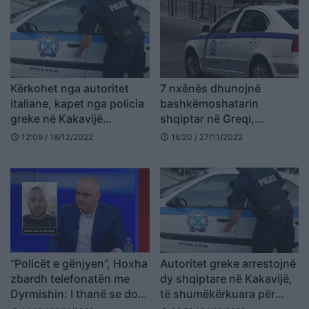
Kërkohet nga autoritet
7 nxënës dhunojnë
italiane, kapet nga policia
bashkëmoshatarin
greke në Kakavijë
shqiptar në Greqi,
shqiptari
filmojnë dhe publikojnë
12:09 / 18/12/2022
16:20 / 27/11/2022
schedule
schedule
videon në rrjetet sociale
“Policët e gënjyen”, Hoxha
Autoritet greke arrestojnë
zbardh telefonatën me
dy shqiptare në Kakavijë,
Dyrmishin: I thanë se do e
të shumëkërkuara për
çonin në Tiranë, por e
trafik droge në Spanjë e