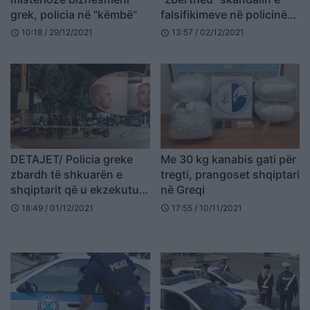
grek, policia në “këmbë”
falsifikimeve në policinë
greke, “rrengu” që e vuri
10:18 / 29/12/2021
13:57 / 02/12/2021
schedule
schedule
në pranga (FOTO LAJM)
DETAJET/ Policia greke
Me 30 kg kanabis gati për
zbardh të shkuarën e
tregti, prangoset shqiptari
shqiptarit që u ekzekutua
në Greqi
pranë biznesit të tij
18:49 / 01/12/2021
17:55 / 10/11/2021
schedule
schedule