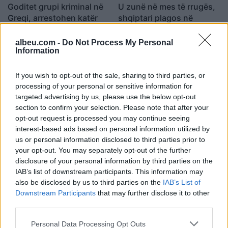
Goditet grupi kriminal në
U zunë në mes të rrugës,
Greqi, arrestohen katër
shqiptari plagos në
shqiptarë
këmbë 22-vjeçarin në
Greqi
albeu.com -
Do Not Process My Personal
09:39 / 26/07/2022
11:31 / 25/07/2022
schedule
schedule
Information
If you wish to opt-out of the sale, sharing to third parties, or
processing of your personal or sensitive information for
targeted advertising by us, please use the below opt-out
section to confirm your selection. Please note that after your
opt-out request is processed you may continue seeing
interest-based ads based on personal information utilized by
EMRAT/ Dyshohen për
Pjesë e grupit kriminal,
us or personal information disclosed to third parties prior to
vrasjen e Artan Çukut,
arrestohet shqiptari në
your opt-out. You may separately opt-out of the further
policia greke “shtanget”
Greqi, u kap mat teksa
disclosure of your personal information by third parties on the
me atë çfarë gjen në
futej në traget për në Itali
11:14 / 14/07/2022
09:37 / 14/07/2022
IAB’s list of downstream participants. This information may
schedule
schedule
shtëpitë e shqiptarëve
also be disclosed by us to third parties on the
IAB’s List of
(FOTO LAJM)
Downstream Participants
that may further disclose it to other
third parties.
Personal Data Processing Opt Outs