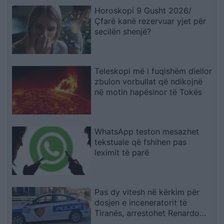
Horoskopi 9 Gusht 2026/
Çfarë kanë rezervuar yjet për
secilën shenjë?
Teleskopi më i fuqishëm diellor
zbulon vorbullat që ndikojnë
në motin hapësinor të Tokës
WhatsApp teston mesazhet
tekstuale që fshihen pas
leximit të parë
Pas dy vitesh në kërkim për
dosjen e inceneratorit të
Tiranës, arrestohet Renardo
Nallbani në Palasë