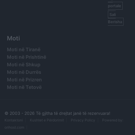
portale
Sali
Berisha
Moti
Moti në Tiranë
Moti në Prishtinë
Moti në Shkup
Moti në Durrës
Moti në Prizren
Moti në Tetovë
© 2003 -
2026 Të gjitha të drejtat janë të rezervuara!
Kontaktoni
Kushtet e Përdorimit
Privacy Policy
Powered by:
orihost.com