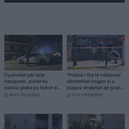
Dyshohet për larje
“Policia i tha të ndalonte”,
hesapesh, pistat ku
dëshmitari tregon si u
policia greke po heton për
plagos shqiptari që grabiti
vrasjen e 56-vjeçarit
bankën në Greqi: Dëgjova
08:31 / 01/12/2023
13:37 / 01/08/2023
schedule
schedule
shqiptar
të shtënat