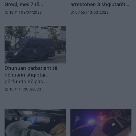
Greqi, mes 7 të
arrestohen 3 shqiptarët
arrestuarve një shqiptar
dhe rumuni në Greqi
19:11 / 09/04/2023
07:55 / 13/03/2023
schedule
schedule
Dhunuan barbarisht të
dënuarin shqiptar,
përfundojnë pas
hekurave katër policët
18:11 / 12/03/2023
schedule
grekë