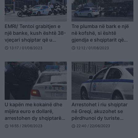
EMRI/ Tentoi grabitjen e
Tre plumba në bark e një
një banke, kush është 38-
në kofshë, si është
vjeçari shqiptar që u
gjendja e shqiptarit që
plagos nga polici grek
tentoi të grabiste bankën
13:17 / 01/08/2023
12:12 / 01/08/2023
schedule
schedule
në Athinë dhe u plagos
nga policia
U kapën me kokainë dhe
Arrestohet i riu shqiptar
mijëra euro e dollarë,
në Greqi, akuzohet se
arrestohen dy shqiptarët
përdhunoi dy turiste
në Greqi
suedeze
16:55 / 29/06/2023
22:40 / 22/06/2023
schedule
schedule