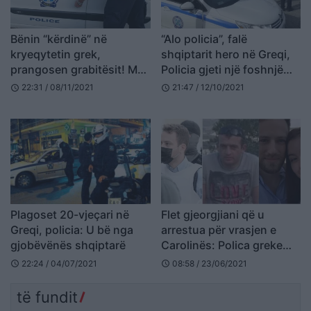
Bënin “kërdinë” në
“Alo policia”, falë
kryeqytetin grek,
shqiptarit hero në Greqi,
prangosen grabitësit! Mes
Policia gjeti një foshnjë
tyre edhe një shqiptar
dhe tre fëmijë të braktisur
22:31 / 08/11/2021
21:47 / 12/10/2021
schedule
schedule
Plagoset 20-vjeçari në
Flet gjeorgjiani që u
Greqi, policia: U bë nga
arrestua për vrasjen e
gjobëvënës shqiptarë
Carolinës: Polica greke
më torturoi, donin ta
22:24 / 04/07/2021
08:58 / 23/06/2021
schedule
schedule
pranoja krimin!
të fundit