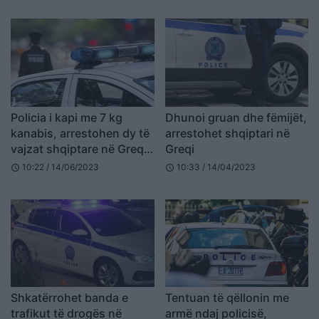
Policia i kapi me 7 kg
Dhunoi gruan dhe fëmijët,
kanabis, arrestohen dy të
arrestohet shqiptari në
vajzat shqiptare në Greqi,
Greqi
çfarë iu gjet në banesë
10:22 / 14/06/2023
10:33 / 14/04/2023
schedule
schedule
Shkatërrohet banda e
Tentuan të qëllonin me
trafikut të drogës në
armë ndaj policisë,