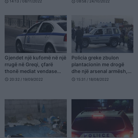
14:13 / 08/11/2022
08:58 / 24/10/2022
schedule
schedule
dorëzuan te policia greke
Belgjikë
Gjendet një kufomë në një
Policia greke zbulon
rrugë në Greqi, çfarë
plantacionin me drogë
thonë mediat vendase
dhe një arsenal armësh,
(VIDEO)
prangosen shqiptari dhe
20:32 / 19/09/2022
15:31 / 18/08/2022
schedule
schedule
2 grekët (FOTO LAJM)