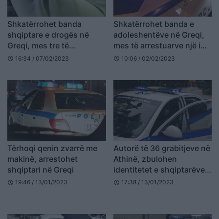
Shkatërrohet banda
Shkatërrohet banda e
shqiptare e drogës në
adoleshentëve në Greqi,
Greqi, mes tre të
mes të arrestuarve një i
arrestuarve edhe një grua
mitur shqiptar
16:34 / 07/02/2023
10:06 / 02/02/2023
schedule
schedule
Tërhoqi qenin zvarrë me
Autorë të 36 grabitjeve në
makinë, arrestohet
Athinë, zbulohen
shqiptari në Greqi
identitetet e shqiptarëve
të arrestuar (FOTO)
19:46 / 13/01/2023
17:38 / 13/01/2023
schedule
schedule