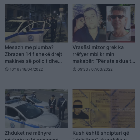
Mesazh me plumba?
Vrasësi mizor grek ka
Zbrazen 14 fishekë drejt
rrëfyer mbi krimin
makinës së policit dhe
makabër: “Për ata s’dua të
gruas së tij
flas, e di që për ta nuk ka
10:16 / 18/04/2022
09:33 / 07/03/2022
schedule
schedule
falje!”
Zhduket në mënyrë
Kush është shqiptari që
misterioze biznesmeni
“zbërtheu” skandalin e