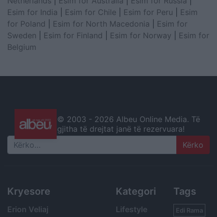
Netherlands
|
Esim for Australia
|
Esim for Russia
|
Esim for India
|
Esim for Chile
|
Esim for Peru
|
Esim
for Poland
|
Esim for North Macedonia
|
Esim for
Sweden
|
Esim for Finland
|
Esim for Norway
|
Esim for
Belgium
© 2003 -
2026 Albeu Online Media. Të
gjitha të drejtat janë të rezervuara!
Search
Kryesore
Kategori
Tags
Erion Veliaj
Lifestyle
Edi Rama