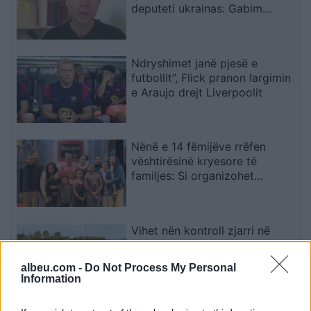
deputeti ukrainas: Gabim
diplomatik, Ukraina duhet ta
njohë
Ndryshimet janë pjesë e
futbollit”, Flick pranon largimin
e Araujo drejt Liverpoolit
Nënë e 14 fëmijëve rrëfen
vështirësinë kryesore të
familjes: Si organizohet
transporti
Vihet nën kontroll zjarri në
Cërrik, digjen 2 hektarë tokë
dhe rreth 250 rrënjë ullinj
albeu.com -
Do Not Process My Personal
Information