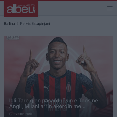
keyboard_arrow_right
Ballina
Pervis Estupinjani
Igli Tare gjen pasardhësin e Teos në
Angli, Milani arrin akordin me…
1 vit me parë
schedule