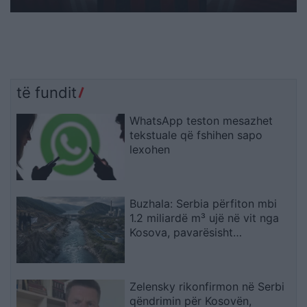
të fundit
WhatsApp teston mesazhet
tekstuale që fshihen sapo
lexohen
Buzhala: Serbia përfiton mbi
1.2 miliardë m³ ujë në vit nga
Kosova, pavarësisht
kërcënimeve për Ibërin
Zelensky rikonfirmon në Serbi
qëndrimin për Kosovën,