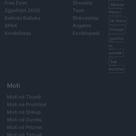
Free Esim
Showbiz
Albania
Zgjedhjet 2025
Tech
News
Belinda Balluku
Shëndetësi
Ilir Meta
SPAK
Argetim
Piranjat
Kombëtarja
Enciklopedi
gazeta,
tv,
portale
Sali
Berisha
Moti
Moti në Tiranë
Moti në Prishtinë
Moti në Shkup
Moti në Durrës
Moti në Prizren
Moti në Tetovë