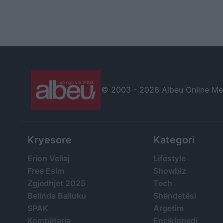
© 2003 -
2026 Albeu Online Medi
Kryesore
Kategori
Erion Veliaj
Lifestyle
Free Esim
Showbiz
Zgjedhjet 2025
Tech
Belinda Balluku
Shëndetësi
SPAK
Argetim
Kombëtarja
Enciklopedi