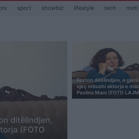
oni
sport
showbiz
lifestyle
tech
moti
Feston ditëlindjen, e gjeni
vjeç mbushi aktorja e ma
Pavlina Mani (FOTO LAJM
n ditëlindjen,
ktorja (FOTO