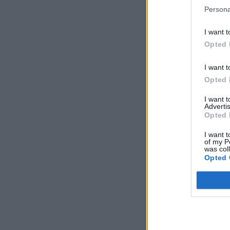
Persona
I want t
Opted 
I want t
Opted 
I want 
Advertis
Opted 
I want t
of my P
was col
Opted 