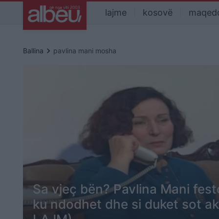
lajme
kosovë
maqed
keyboard_arrow_right
Ballina
pavlina mani mosha
Sa vjeç bën? Pavlina Mani festo
ku ndodhet dhe si duket sot a