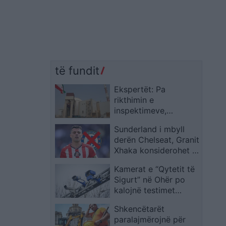
të fundit
Ekspertët: Pa
rikthimin e
inspektimeve,
programi bërthamor i
Sunderland i mbyll
Iranit mbetet i
derën Chelseat, Granit
paverifikueshëm
Xhaka konsiderohet i
plotësisht
pashitshëm
Kamerat e “Qytetit të
Sigurt” në Ohër po
kalojnë testimet
finale, aktivizimi i
Shkencëtarët
plotë pritet së shpejti
paralajmërojnë për
në gjithë qytetin