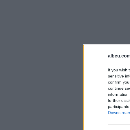
albeu.com
If you wish 
sensitive in
confirm you
continue se
information 
further disc
participants
Downstream 