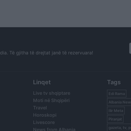
a. Të gjitha të drejtat janë të rezervuara!
Linqet
Tags
Live tv shqiptare
Edi Rama
Moti në Shqipëri
Albania New
Travel
Ilir Meta
Horoskopi
Piranjat
Livescore
gazeta, tv, p
News from Albania