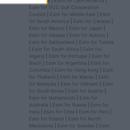
for Africa
|
Esim for Latin America
|
Esim for GCC Gulf Cooperation
Council
|
Esim for Middle East
|
Esim
for South America
|
Esim for Canada
|
Esim for Mexico
|
Esim for Japan
|
Esim for Albania
|
Esim for Kosovo
|
Esim for Switzerland
|
Esim for Tunisia
|
Esim for South Africa
|
Esim for
Algeria
|
Esim for Portugal
|
Esim for
Brazil
|
Esim for Argentina
|
Esim for
Colombia
|
Esim for Hong Kong
|
Esim
for Thailand
|
Esim for Macau
|
Esim
for Malaysia
|
Esim for Vietnam
|
Esim
for South Korea
|
Esim for Austria
|
Esim for Netherlands
|
Esim for
Australia
|
Esim for Russia
|
Esim for
India
|
Esim for Chile
|
Esim for Peru
|
Esim for Poland
|
Esim for North
Macedonia
|
Esim for Sweden
|
Esim