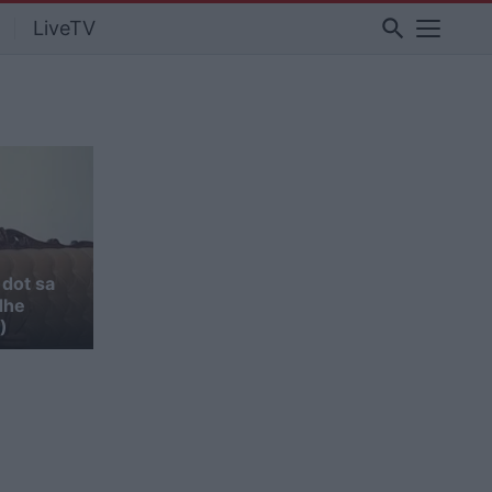
search
LiveTV
 dot sa
dhe
)