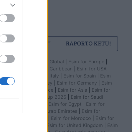
Esim for Global
|
Esim for Europe
|
Esim for Caribbean
|
Esim for USA
|
Esim for Italy
|
Esim for Spain
|
Esim
for Turkey
|
Esim for Germany
|
Esim
for Greece
|
Esim for Asia
|
Esim for
World Cup 2026
|
Esim for Saudi
Arabia
|
Esim for Egypt
|
Esim for
United Arab Emirates
|
Esim for
Balkans
|
Esim for Morocco
|
Esim for
China
|
Esim for United Kingdom
|
Esim