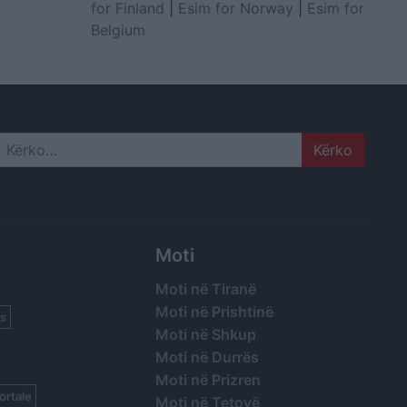
for Finland
|
Esim for Norway
|
Esim for
Belgium
Search
Moti
Moti në Tiranë
Moti në Prishtinë
s
Moti në Shkup
Moti në Durrës
Moti në Prizren
ortale
Moti në Tetovë