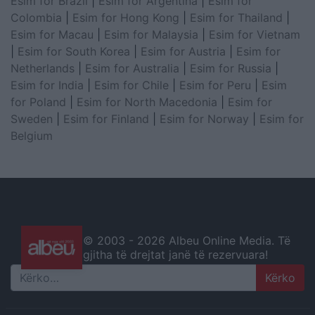
Esim for Brazil
|
Esim for Argentina
|
Esim for
Colombia
|
Esim for Hong Kong
|
Esim for Thailand
|
Esim for Macau
|
Esim for Malaysia
|
Esim for Vietnam
|
Esim for South Korea
|
Esim for Austria
|
Esim for
Netherlands
|
Esim for Australia
|
Esim for Russia
|
Esim for India
|
Esim for Chile
|
Esim for Peru
|
Esim
for Poland
|
Esim for North Macedonia
|
Esim for
Sweden
|
Esim for Finland
|
Esim for Norway
|
Esim for
Belgium
© 2003 -
2026 Albeu Online Media. Të
gjitha të drejtat janë të rezervuara!
Search