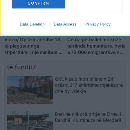
CONFIRM
Data Deletion
Data Access
Privacy Policy
Video/ Dy të vrarë dhe 13
Ceuta përballet me krizë
të plagosur nga
të rëndë humanitare, hyrja
shpërthimi i një minibusi
e 72,000 emigrantëve në
pranë Damaskut
dy ditë ndez përplasjet
politike në Spanjë
të fundit
QKUK publikon bilancin 24-
orësh: 317 shërbime mjekësore
dhe dy vdekje
Deri në një orë pritje te Dheu i
Bardhë, 40 minuta në Merdarë