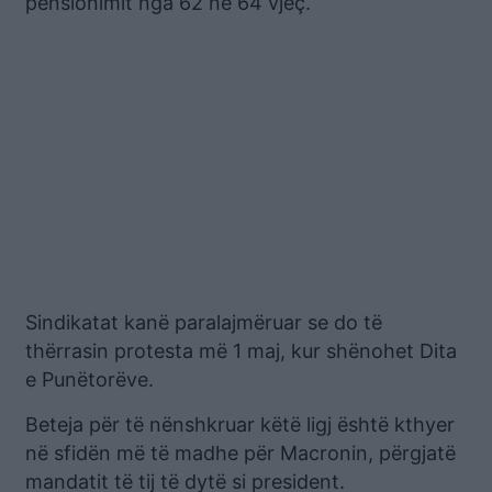
pensionimit nga 62 në 64 vjeç.
Sindikatat kanë paralajmëruar se do të
thërrasin protesta më 1 maj, kur shënohet Dita
e Punëtorëve.
Beteja për të nënshkruar këtë ligj është kthyer
në sfidën më të madhe për Macronin, përgjatë
mandatit të tij të dytë si president.