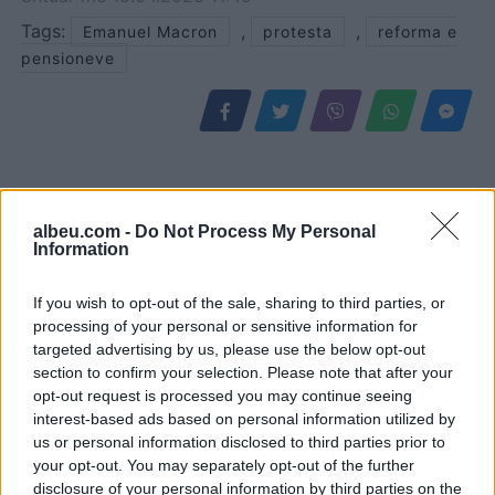
Tags:
,
,
Emanuel Macron
protesta
reforma e
pensioneve
albeu.com -
Do Not Process My Personal
Information
If you wish to opt-out of the sale, sharing to third parties, or
processing of your personal or sensitive information for
targeted advertising by us, please use the below opt-out
section to confirm your selection. Please note that after your
Hetimi i BBC: Rusia ka
Meta përballet me gjobën
opt-out request is processed you may continue seeing
sekuestruar ose synon të
rekord prej 567 milionë
interest-based ads based on personal information utilized by
marrë mbi 34 mijë prona
dollarësh për dëmtimin e
us or personal information disclosed to third parties prior to
të ukrainasve në zonat e
fëmijëve
your opt-out. You may separately opt-out of the further
pushtuara
disclosure of your personal information by third parties on the