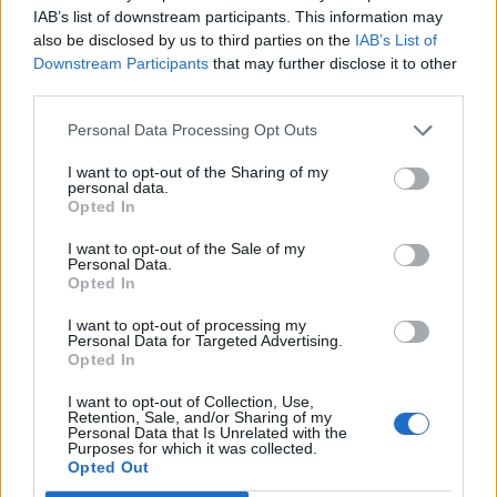
IAB’s list of downstream participants. This information may
also be disclosed by us to third parties on the
IAB’s List of
Downstream Participants
that may further disclose it to other
third parties.
Personal Data Processing Opt Outs
Të shtëna me armë zjarri
Sulm i armatosur në një
në një shkollë në Tajlandë,
shkollë në Tajlandë:
I want to opt-out of the Sharing of my
6 të vdekur, mes tyre
gjashtë viktima, mes tyre
personal data.
Opted In
edhe autori
një 14-vjeçar
I want to opt-out of the Sale of my
Personal Data.
Opted In
I want to opt-out of processing my
Personal Data for Targeted Advertising.
Opted In
“Meta” gjobitet me 567
Video/ Shpërthimi në një
I want to opt-out of Collection, Use,
milionë dollarë të tjerë për
minibus në periferi të
Retention, Sale, and/or Sharing of my
Personal Data that Is Unrelated with the
sigurinë e fëmijëve,
Damaskut lë 2 të vdekur
Purposes for which it was collected.
kompania: Do ta apelojmë
dhe 13 të plagosur
Opted Out