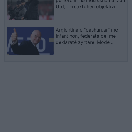
përforcim në mesfushën e Man
Utd, përcaktohen objektivi
kryesor dhe alternativat
Argjentina e “dashuruar” me
Infantinon, federata del me
deklaratë zyrtare: Model
transparent