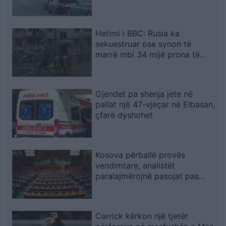
Hetimi i BBC: Rusia ka
sekuestruar ose synon të
marrë mbi 34 mijë prona të
ukrainasve në zonat e
pushtuara
Gjendet pa shenja jete në
pallat një 47-vjeçar në Elbasan,
çfarë dyshohet
Kosova përballë provës
vendimtare, analistët
paralajmërojnë pasojat pas
mungesës së marrëveshjes
Kurti–Abdixhiku
Carrick kërkon një tjetër