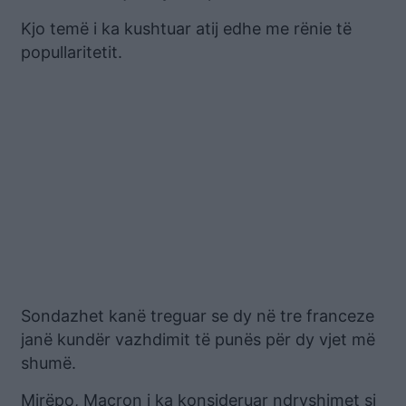
Kjo temë i ka kushtuar atij edhe me rënie të
popullaritetit.
Sondazhet kanë treguar se dy në tre franceze
janë kundër vazhdimit të punës për dy vjet më
shumë.
Mirëpo, Macron i ka konsideruar ndryshimet si