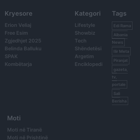
Kryesore
Kategori
Tags
Erion Veliaj
Lifestyle
Edi Rama
Free Esim
Showbiz
Albania
Zgjedhjet 2025
Tech
News
Belinda Balluku
Shëndetësi
Ilir Meta
SPAK
Argetim
Piranjat
Kombëtarja
Enciklopedi
gazeta,
tv,
portale
Sali
Berisha
Moti
Moti në Tiranë
Moti në Prishtinë