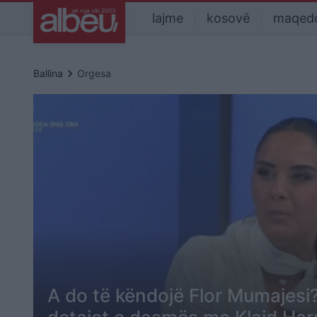
lajme
kosovë
maqed
keyboard_arrow_right
Ballina
Orgesa
A do të këndojë Flor Mumajesi