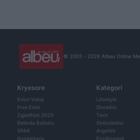
© 2003 -
2026 Albeu Online Medi
Kryesore
Kategori
Erion Veliaj
Lifestyle
Free Esim
Showbiz
Zgjedhjet 2025
Tech
Belinda Balluku
Shëndetësi
SPAK
Argetim
Kombëtarja
Enciklopedi