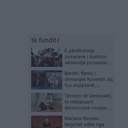
të fundit
E përditshmja
zvicerane i kushton
vëmendje protestave
në Tiranë: kërkohet
Bardhi: Rama i
largimi i Ramës
shmanget Kuvendit siç
fyu shqiptarët,
dorëheqjen e ka
Tërmeti në Venezuelë,
menduar, por nuk
të mbijetuarit
është i lirë
denoncojnë vonesa në
reagim: U braktisëm
Marjana Koçeku
nën rrënoja
largohet edhe nga