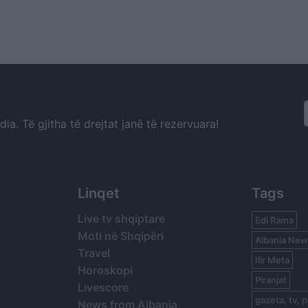
a. Të gjitha të drejtat janë të rezervuara!
Linqet
Tags
Live tv shqiptare
Edi Rama
Moti në Shqipëri
Albania New
Travel
Ilir Meta
Horoskopi
Piranjat
Livescore
gazeta, tv, p
News from Albania