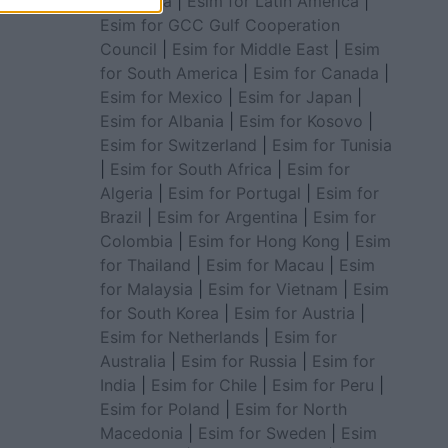
for Africa
|
Esim for Latin America
|
Esim for GCC Gulf Cooperation
Council
|
Esim for Middle East
|
Esim
for South America
|
Esim for Canada
|
Esim for Mexico
|
Esim for Japan
|
Esim for Albania
|
Esim for Kosovo
|
Esim for Switzerland
|
Esim for Tunisia
|
Esim for South Africa
|
Esim for
Algeria
|
Esim for Portugal
|
Esim for
Brazil
|
Esim for Argentina
|
Esim for
Colombia
|
Esim for Hong Kong
|
Esim
for Thailand
|
Esim for Macau
|
Esim
for Malaysia
|
Esim for Vietnam
|
Esim
for South Korea
|
Esim for Austria
|
Esim for Netherlands
|
Esim for
Australia
|
Esim for Russia
|
Esim for
India
|
Esim for Chile
|
Esim for Peru
|
Esim for Poland
|
Esim for North
Macedonia
|
Esim for Sweden
|
Esim