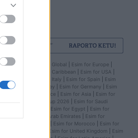
Esim for Global
|
Esim for Europe
|
Esim for Caribbean
|
Esim for USA
|
Esim for Italy
|
Esim for Spain
|
Esim
for Turkey
|
Esim for Germany
|
Esim
for Greece
|
Esim for Asia
|
Esim for
World Cup 2026
|
Esim for Saudi
Arabia
|
Esim for Egypt
|
Esim for
United Arab Emirates
|
Esim for
Balkans
|
Esim for Morocco
|
Esim for
China
|
Esim for United Kingdom
|
Esim