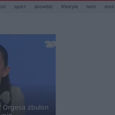
oni
sport
showbiz
lifestyle
tech
moti
? Orgesa zbulon