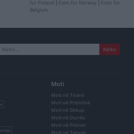
for Finland
|
Esim for Norway
|
Esim for
Belgium
Search
Moti
Moti në Tiranë
Moti në Prishtinë
s
Moti në Shkup
Moti në Durrës
Moti në Prizren
ortale
Moti në Tetovë