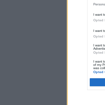
Persona
I want t
Opted 
I want t
Opted 
I want 
Advertis
Opted 
I want t
of my P
was col
Opted 