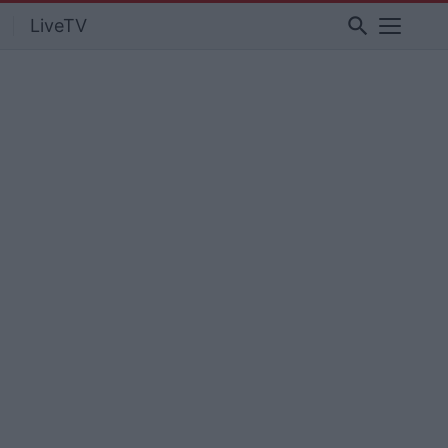
search
LiveTV