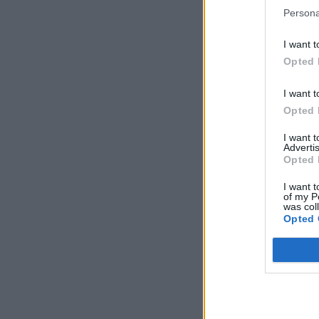
Persona
I want t
Opted 
I want t
Opted 
I want 
Advertis
Opted 
I want t
of my P
was col
Opted 