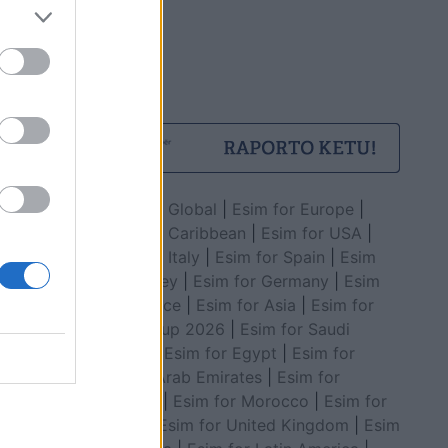
Esim for Global
|
Esim for Europe
|
Esim for Caribbean
|
Esim for USA
|
Esim for Italy
|
Esim for Spain
|
Esim
for Turkey
|
Esim for Germany
|
Esim
for Greece
|
Esim for Asia
|
Esim for
World Cup 2026
|
Esim for Saudi
Arabia
|
Esim for Egypt
|
Esim for
United Arab Emirates
|
Esim for
Balkans
|
Esim for Morocco
|
Esim for
China
|
Esim for United Kingdom
|
Esim