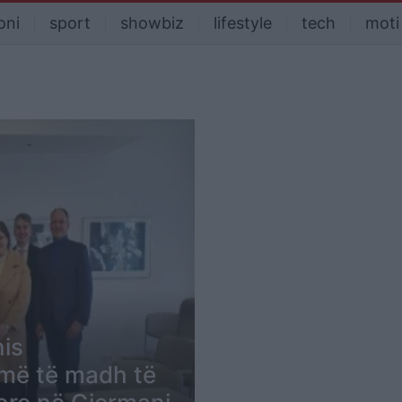
oni
sport
showbiz
lifestyle
tech
moti
nis
më të madh të