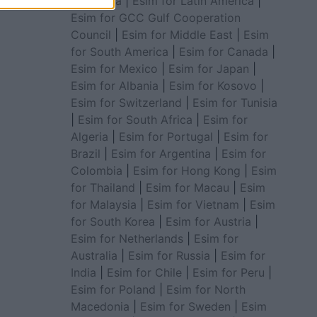
for Africa
|
Esim for Latin America
|
Esim for GCC Gulf Cooperation
Council
|
Esim for Middle East
|
Esim
for South America
|
Esim for Canada
|
Esim for Mexico
|
Esim for Japan
|
Esim for Albania
|
Esim for Kosovo
|
Esim for Switzerland
|
Esim for Tunisia
|
Esim for South Africa
|
Esim for
Algeria
|
Esim for Portugal
|
Esim for
Brazil
|
Esim for Argentina
|
Esim for
Colombia
|
Esim for Hong Kong
|
Esim
for Thailand
|
Esim for Macau
|
Esim
for Malaysia
|
Esim for Vietnam
|
Esim
for South Korea
|
Esim for Austria
|
Esim for Netherlands
|
Esim for
Australia
|
Esim for Russia
|
Esim for
India
|
Esim for Chile
|
Esim for Peru
|
Esim for Poland
|
Esim for North
Macedonia
|
Esim for Sweden
|
Esim