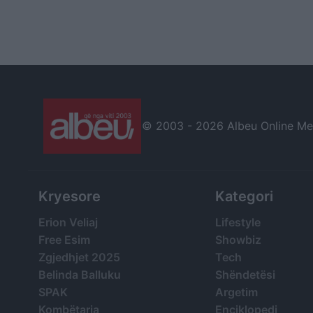
© 2003 -
2026 Albeu Online Medi
Kryesore
Kategori
Erion Veliaj
Lifestyle
Free Esim
Showbiz
Zgjedhjet 2025
Tech
Belinda Balluku
Shëndetësi
SPAK
Argetim
Kombëtarja
Enciklopedi