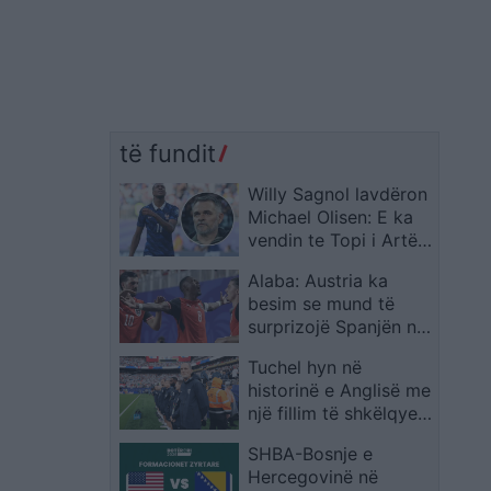
të fundit
Willy Sagnol lavdëron
Michael Olisen: E ka
vendin te Topi i Artë,
madje mbi Messin dhe
Alaba: Austria ka
Ronaldon
besim se mund të
surprizojë Spanjën në
Kupën e Botës
Tuchel hyn në
historinë e Anglisë me
një fillim të shkëlqyer
si përzgjedhës
SHBA-Bosnje e
Hercegovinë në