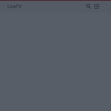
search
LiveTV