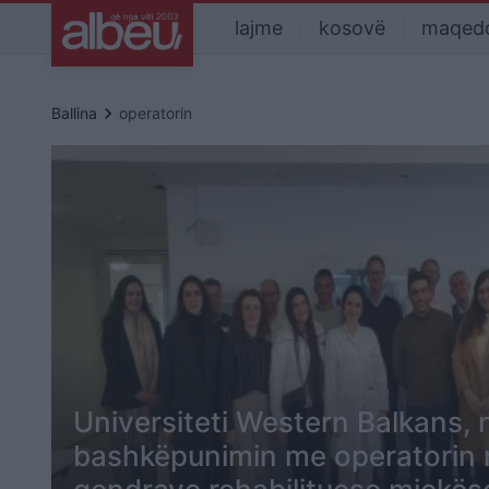
lajme
kosovë
maqed
keyboard_arrow_right
Ballina
operatorin
Universiteti Western Balkans, 
bashkëpunimin me operatorin 