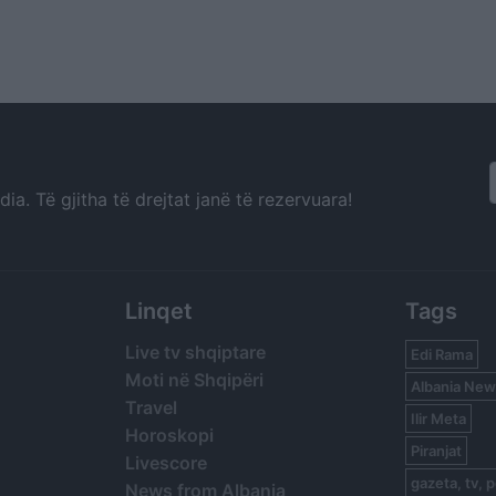
a. Të gjitha të drejtat janë të rezervuara!
Linqet
Tags
Live tv shqiptare
Edi Rama
Moti në Shqipëri
Albania New
Travel
Ilir Meta
Horoskopi
Piranjat
Livescore
gazeta, tv, p
News from Albania