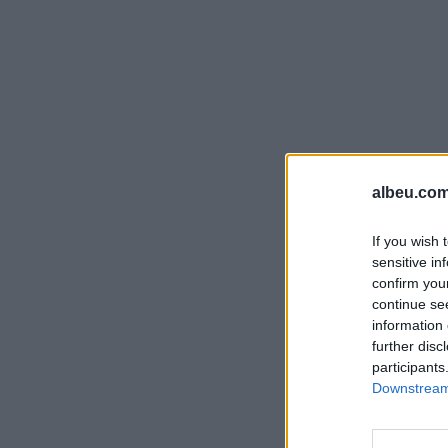
albeu.com
If you wish 
sensitive in
confirm you
continue se
information 
further disc
participants
Downstream 