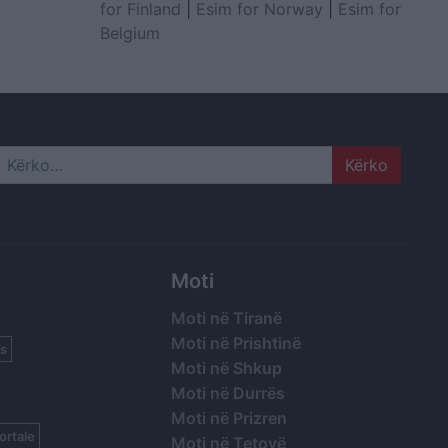
for Finland
|
Esim for Norway
|
Esim for
Belgium
Search
Moti
Moti në Tiranë
Moti në Prishtinë
s
Moti në Shkup
Moti në Durrës
Moti në Prizren
ortale
Moti në Tetovë