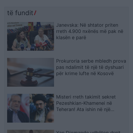
të fundit
Janevska: Në shtator priten
rreth 4.900 nxënës më pak në
klasën e parë
Prokuroria serbe mbledh prova
pas ndalimit të një të dyshuari
për krime lufte në Kosovë
Misteri rreth takimit sekret
Pezeshkian-Khamenei në
Teheran! Ata ishin në një
makinë me xhama të errët,
duke e dëgjuar njëri-tjetrin, por
pa e parë
Yan Diomande udhëton drejt