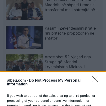
Madridit, së shpejti firmos si
transferimi më i shtrenjtë në
historinë e Realit
Kasami: Zëvendësministrat e
rinj pritet të propozohen në
shtator
Arrestohet 52-vjeçari nga
Struga që ofendoi
kryeministrin Mickoski
albeu.com -
Do Not Process My Personal
Information
Mateo poston foto, komenti i
Brikenës merr gjithë vëmendjen
If you wish to opt-out of the sale, sharing to third parties, or
processing of your personal or sensitive information for
targeted advertising by us, please use the below opt-out