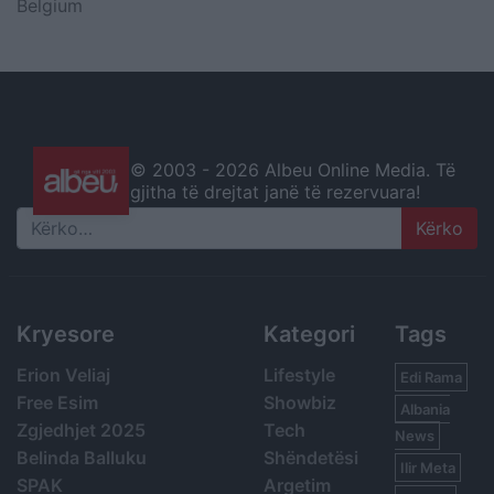
Belgium
© 2003 -
2026 Albeu Online Media. Të
gjitha të drejtat janë të rezervuara!
Search
Kryesore
Kategori
Tags
Erion Veliaj
Lifestyle
Edi Rama
Free Esim
Showbiz
Albania
Zgjedhjet 2025
Tech
News
Belinda Balluku
Shëndetësi
Ilir Meta
SPAK
Argetim