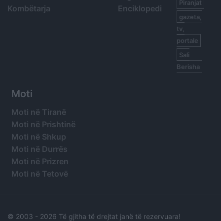
Piranjat
Kombëtarja
Enciklopedi
gazeta,
tv,
portale
Sali
Berisha
Moti
Moti në Tiranë
Moti në Prishtinë
Moti në Shkup
Moti në Durrës
Moti në Prizren
Moti në Tetovë
© 2003 -
2026 Të gjitha të drejtat janë të rezervuara!