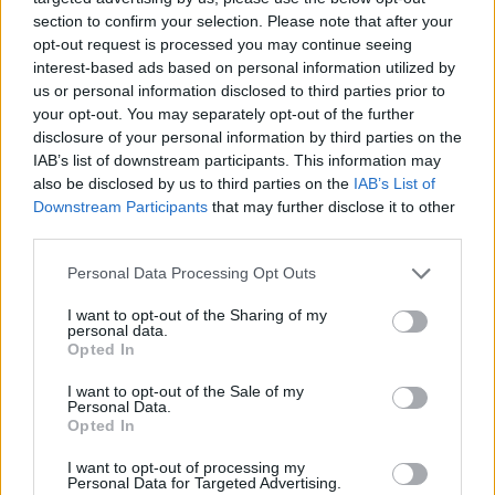
section to confirm your selection. Please note that after your
opt-out request is processed you may continue seeing
interest-based ads based on personal information utilized by
us or personal information disclosed to third parties prior to
your opt-out. You may separately opt-out of the further
disclosure of your personal information by third parties on the
IAB’s list of downstream participants. This information may
also be disclosed by us to third parties on the
IAB’s List of
Downstream Participants
that may further disclose it to other
third parties.
Personal Data Processing Opt Outs
I want to opt-out of the Sharing of my
personal data.
Opted In
I want to opt-out of the Sale of my
Personal Data.
Opted In
Esim for Global
|
Esim for Europe
|
Esim for Caribbean
|
Esim for USA
|
Esim for Italy
|
Esim for Spain
|
Esim
I want to opt-out of processing my
Personal Data for Targeted Advertising.
for Turkey
|
Esim for Germany
|
Esim for Greece
|
Esim