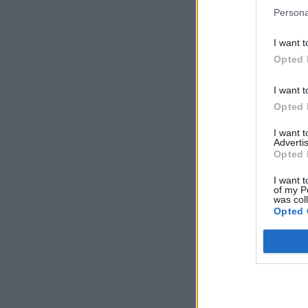
Persona
I want t
Opted 
I want t
Opted 
I want 
Advertis
Opted 
I want t
of my P
was col
Opted 