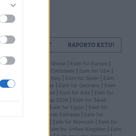
Esim for Global
|
Esim for Europe
|
Esim for Caribbean
|
Esim for USA
|
Esim for Italy
|
Esim for Spain
|
Esim
for Turkey
|
Esim for Germany
|
Esim
for Greece
|
Esim for Asia
|
Esim for
World Cup 2026
|
Esim for Saudi
Arabia
|
Esim for Egypt
|
Esim for
United Arab Emirates
|
Esim for
Balkans
|
Esim for Morocco
|
Esim for
China
|
Esim for United Kingdom
|
Esim