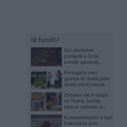
të fundit
Sot zhvillohet
protesta e 31-të
kundër qeverisë,
qytetarët kërkojnë
Portugalia merr
largimin e
goditje të rëndë para
panegociueshëm të
sfidës me Kroacinë,
Edi Ramës
Ricardo Carvalho
Zhduket një 9-vjeçar
largohet pas vdekjes
në Tiranë, familja
së babait
kërkon ndihmën e
qytetarëve për ta
Kryepeshkopata e San
gjetur
Franciskos arrin