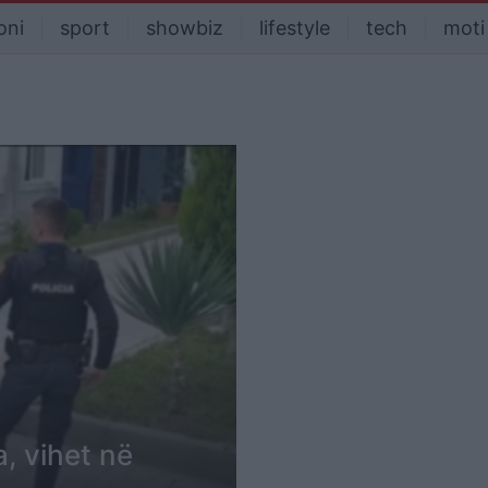
oni
sport
showbiz
lifestyle
tech
moti
, vihet në