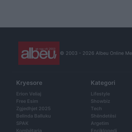
© 2003 -
2026 Albeu Online Medi
Kryesore
Kategori
Erion Veliaj
Lifestyle
Free Esim
Showbiz
Zgjedhjet 2025
Tech
Belinda Balluku
Shëndetësi
SPAK
Argetim
Kombëtarja
Enciklopedi