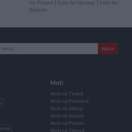
for Finland
|
Esim for Norway
|
Esim for
Belgium
Search
Moti
Moti në Tiranë
Moti në Prishtinë
s
Moti në Shkup
Moti në Durrës
Moti në Prizren
ortale
Moti në Tetovë