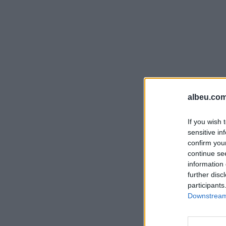
albeu.com
If you wish 
sensitive in
confirm you
continue se
information 
further disc
participants
Downstream 