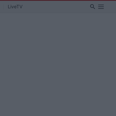
search
LiveTV