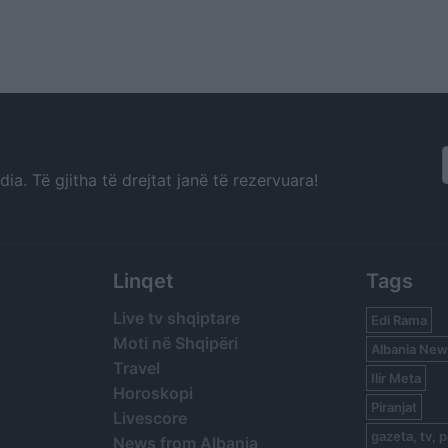
a. Të gjitha të drejtat janë të rezervuara!
Linqet
Tags
Live tv shqiptare
Edi Rama
Moti në Shqipëri
Albania New
Travel
Ilir Meta
Horoskopi
Piranjat
Livescore
gazeta, tv, p
News from Albania