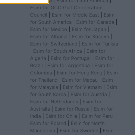
for Africa
|
Esim for Latin America
|
Esim for GCC Gulf Cooperation
Council
|
Esim for Middle East
|
Esim
for South America
|
Esim for Canada
|
Esim for Mexico
|
Esim for Japan
|
Esim for Albania
|
Esim for Kosovo
|
Esim for Switzerland
|
Esim for Tunisia
|
Esim for South Africa
|
Esim for
Algeria
|
Esim for Portugal
|
Esim for
Brazil
|
Esim for Argentina
|
Esim for
Colombia
|
Esim for Hong Kong
|
Esim
for Thailand
|
Esim for Macau
|
Esim
for Malaysia
|
Esim for Vietnam
|
Esim
for South Korea
|
Esim for Austria
|
Esim for Netherlands
|
Esim for
Australia
|
Esim for Russia
|
Esim for
India
|
Esim for Chile
|
Esim for Peru
|
Esim for Poland
|
Esim for North
Macedonia
|
Esim for Sweden
|
Esim