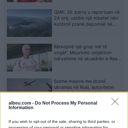
QMK: 26 zjarre u raportuan në
24 orë, vetëm një mbetet nën
kontroll pranë deponisë në
Kriva Pallankë
Kërkojmë një grup më të
vogël”, Mourinho sinjalizon
ndryshime në skuadrën e Real
Madridit
Sulme masive me dronë
ukrainas në Rusi, autoritetet
ruse njoftojnë për 456 mjete të
rrëzuara dhe dy viktima
albeu.com -
Do Not Process My Personal
Information
Kushtet e Iranit për rihapjen e
Hormuzit çojnë lart çmimet e
If you wish to opt-out of the sale, sharing to third parties, or
naftës
processing of your personal or sensitive information for