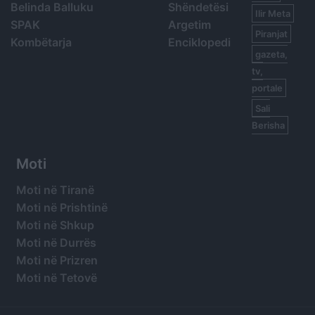
Belinda Balluku
Shëndetësi
Ilir Meta
SPAK
Argetim
Piranjat
Kombëtarja
Enciklopedi
gazeta,
tv,
portale
Sali
Berisha
Moti
Moti në Tiranë
Moti në Prishtinë
Moti në Shkup
Moti në Durrës
Moti në Prizren
Moti në Tetovë