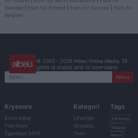
for Poland
|
Esim for North Macedonia
|
Esim for
Sweden
|
Esim for Finland
|
Esim for Norway
|
Esim for
Belgium
© 2003 -
2026 Albeu Online Media. Të
gjitha të drejtat janë të rezervuara!
Search
Kryesore
Kategori
Tags
Erion Veliaj
Lifestyle
Edi Rama
Free Esim
Showbiz
Albania
Zgjedhjet 2025
Tech
News