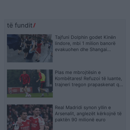
të fundit
Tajfuni Dolphin godet Kinën
lindore, mbi 1 milion banorë
evakuohen dhe Shangai
përmbytet
Plas me mbrojtësin e
Kombëtares! Refuzoi të luante,
trajneri tregon prapaskenat që
dërguan në vendimin drastik
Real Madridi synon yllin e
Arsenalit, anglezët kërkojnë të
paktën 90 milionë euro