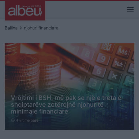
keyboard_arrow_right
Ballina
njohuri financiare
Vrojtimi i BSH, më pak se një e treta e
shqiptarëve zotërojnë njohuritë
minimale financiare
4 vit me parë
schedule