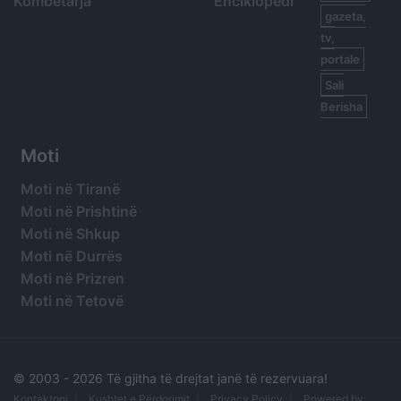
Kombëtarja
Enciklopedi
gazeta,
tv,
portale
Sali
Berisha
Moti
Moti në Tiranë
Moti në Prishtinë
Moti në Shkup
Moti në Durrës
Moti në Prizren
Moti në Tetovë
© 2003 -
2026 Të gjitha të drejtat janë të rezervuara!
Kontaktoni
Kushtet e Përdorimit
Privacy Policy
Powered by: