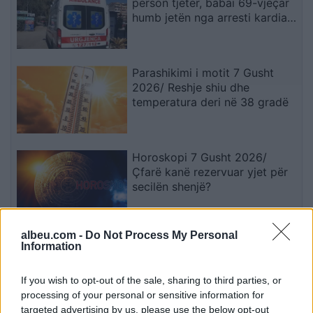
person tjetër, babai 69-vjeçar
humb jetën nga arresti kardiak
(EMRI)
Parashikimi i motit 7 Gusht
2026/ Reshje shiu dhe
temperatura deri në 38 gradë
Horoskopi 7 Gusht 2026/
Çfarë kanë rezervuar yjet për
secilën shenjë?
albeu.com -
Do Not Process My Personal
Nga gëzimi i dasmës te
Information
dhimbja e madhe, Arianit Çetaj
gjendet i pajetë në Pejë
If you wish to opt-out of the sale, sharing to third parties, or
processing of your personal or sensitive information for
targeted advertising by us, please use the below opt-out