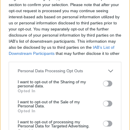
section to confirm your selection. Please note that after your
opt-out request is processed you may continue seeing
interest-based ads based on personal information utilized by
us or personal information disclosed to third parties prior to
your opt-out. You may separately opt-out of the further
disclosure of your personal information by third parties on the
IAB’s list of downstream participants. This information may
also be disclosed by us to third parties on the
IAB’s List of
Downstream Participants
that may further disclose it to other
third parties.
Personal Data Processing Opt Outs
I want to opt-out of the Sharing of my
personal data.
Opted In
I want to opt-out of the Sale of my
Personal Data.
Esim for Global
|
Esim for Europe
|
Esim for Caribbean
Opted In
|
Esim for USA
|
Esim for Italy
|
Esim for Spain
|
Esim
I want to opt-out of processing my
for Turkey
|
Esim for Germany
|
Esim for Greece
|
Esim
Personal Data for Targeted Advertising.