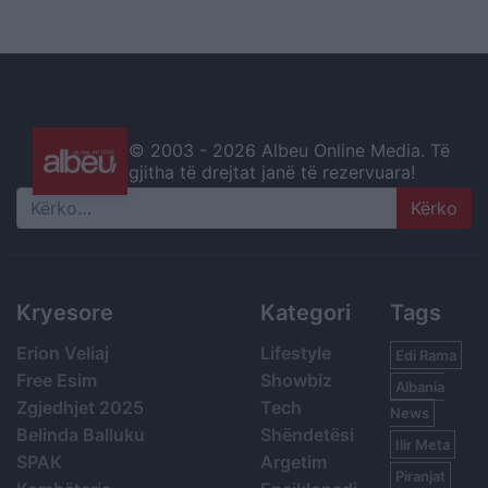
© 2003 -
2026 Albeu Online Media. Të
gjitha të drejtat janë të rezervuara!
Search
Kryesore
Kategori
Tags
Erion Veliaj
Lifestyle
Edi Rama
Free Esim
Showbiz
Albania
Zgjedhjet 2025
Tech
News
Belinda Balluku
Shëndetësi
Ilir Meta
SPAK
Argetim
Piranjat