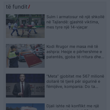
të fundit
Sulm i armatosur në një shkollë
në Tajlandë: gjashtë viktima,
mes tyre një 14-vjeçar
Kodi Rrugor me masa më të
ashpra: Heqje e përhershme e
patentës, gjoba të rritura dhe
kufizime për drejtuesit e rinj
“Meta” gjobitet me 567 milionë
dollarë të tjerë për sigurinë e
fëmijëve, kompania: Do ta
apelojmë
Djali ishte në konflikt me një