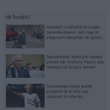
të fundit
Aksident i trefishtë në rrugën
Sarandë-Ksamil, njëri nga të
plagosurit dërgohet në spitalin
e Traumës në Tiranë
Republikanët kërkojnë ndjekje
penale për Anthony Faucin pas
heshtjes së tij para Senatit
Deschamps mbeti jashtë
projektit të Al-Ahli pas
refuzimit të ofertës
multimilionëshe