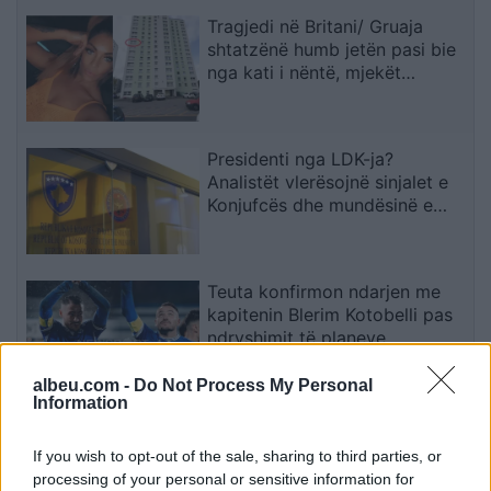
Tragjedi në Britani/ Gruaja
shtatzënë humb jetën pasi bie
nga kati i nëntë, mjekët
shpëtojnë foshnjën
Presidenti nga LDK-ja?
Analistët vlerësojnë sinjalet e
Konjufcës dhe mundësinë e
marrëveshjes me LVV-në
Teuta konfirmon ndarjen me
kapitenin Blerim Kotobelli pas
ndryshimit të planeve
albeu.com -
Do Not Process My Personal
Information
Janevska: Në shtator priten
rreth 4.900 nxënës më pak në
If you wish to opt-out of the sale, sharing to third parties, or
klasën e parë
processing of your personal or sensitive information for