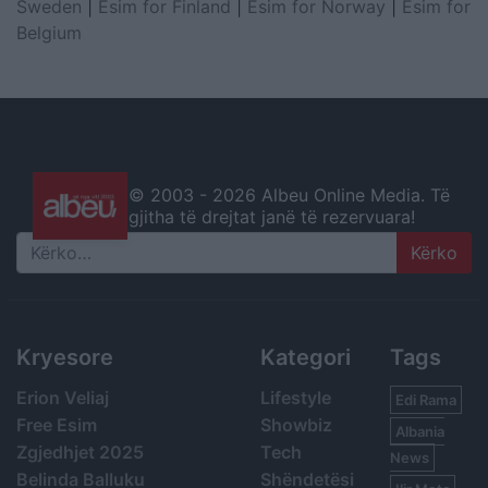
Sweden
|
Esim for Finland
|
Esim for Norway
|
Esim for
Belgium
© 2003 -
2026 Albeu Online Media. Të
gjitha të drejtat janë të rezervuara!
Search
Kryesore
Kategori
Tags
Erion Veliaj
Lifestyle
Edi Rama
Free Esim
Showbiz
Albania
Zgjedhjet 2025
Tech
News
Belinda Balluku
Shëndetësi