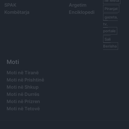
Ilir Meta
SPAK
Argetim
Piranjat
Kombëtarja
Enciklopedi
gazeta,
tv,
portale
Sali
Berisha
Moti
Moti në Tiranë
Moti në Prishtinë
Moti në Shkup
Moti në Durrës
Moti në Prizren
Moti në Tetovë