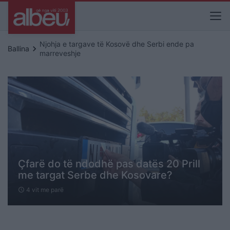
Njohja e targave të Kosovë dhe Serbi ende pa
keyboard_arrow_right
Ballina
marreveshje
Çfarë do të ndodhë pas datës 20 Prill
me targat Serbe dhe Kosovare?
4 vit me parë
schedule