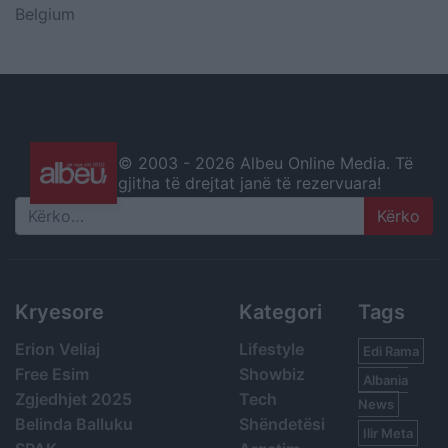
Belgium
© 2003 -
2026 Albeu Online Media. Të
gjitha të drejtat janë të rezervuara!
Search
Kryesore
Kategori
Tags
Erion Veliaj
Lifestyle
Edi Rama
Free Esim
Showbiz
Albania
Zgjedhjet 2025
Tech
News
Belinda Balluku
Shëndetësi
Ilir Meta