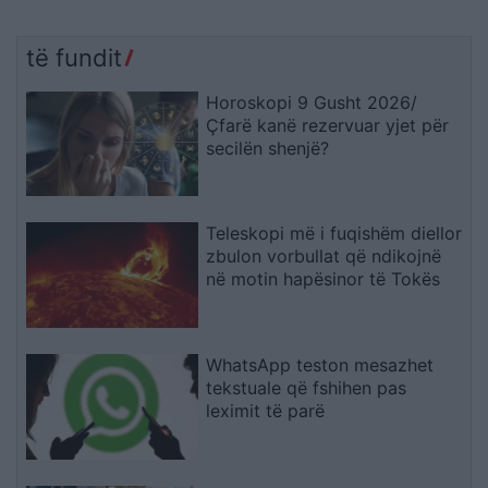
të fundit
Horoskopi 9 Gusht 2026/
Çfarë kanë rezervuar yjet për
secilën shenjë?
Teleskopi më i fuqishëm diellor
zbulon vorbullat që ndikojnë
në motin hapësinor të Tokës
WhatsApp teston mesazhet
tekstuale që fshihen pas
leximit të parë