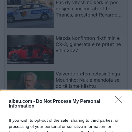
Pas dy vitesh në kërkim për
dosjen e inceneratorit të
Tiranës, arrestohet Renardo
Nallbani në Palasë
Mazda konfirmon rikthimin e
CX-3, gjenerata e re pritet në
vitin 2027
Valverde rrëfen befasinë nga
Mourinho: Nuk e mendoja se
do të ishte kështu
albeu.com -
Do Not Process My Personal
Information
Arrestohet 73-vjeçari në Krujë,
ndezi zjarr për të djegur barin
If you wish to opt-out of the sale, sharing to third parties, or
dhe flakët u përhapën drejt
processing of your personal or sensitive information for
malit