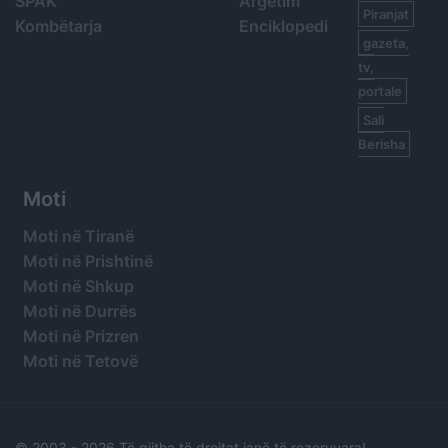
SPAK
Argetim
Piranjat
Kombëtarja
Enciklopedi
gazeta,
tv,
portale
Sali
Berisha
Moti
Moti në Tiranë
Moti në Prishtinë
Moti në Shkup
Moti në Durrës
Moti në Prizren
Moti në Tetovë
© 2003 -
2026 Të gjitha të drejtat janë të rezervuara!