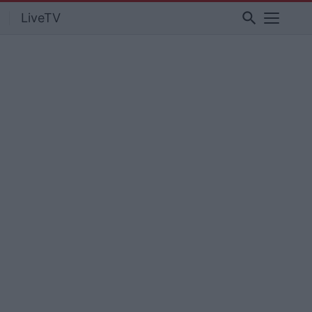
search
LiveTV