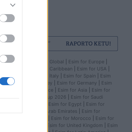
Esim for Global
|
Esim for Europe
|
Esim for Caribbean
|
Esim for USA
|
Esim for Italy
|
Esim for Spain
|
Esim
for Turkey
|
Esim for Germany
|
Esim
for Greece
|
Esim for Asia
|
Esim for
World Cup 2026
|
Esim for Saudi
Arabia
|
Esim for Egypt
|
Esim for
United Arab Emirates
|
Esim for
Balkans
|
Esim for Morocco
|
Esim for
China
|
Esim for United Kingdom
|
Esim