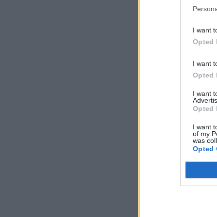
Persona
I want t
Opted 
I want t
Opted 
I want 
Advertis
Opted 
I want t
of my P
was col
Opted 