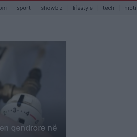
oni
sport
showbiz
lifestyle
tech
moti
jen qendrore në