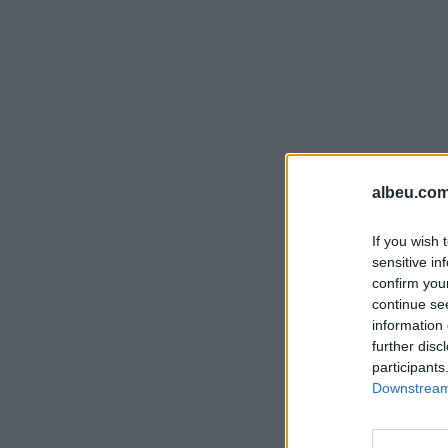
albeu.com
If you wish 
sensitive in
confirm you
continue se
information 
further disc
participants
Downstream 