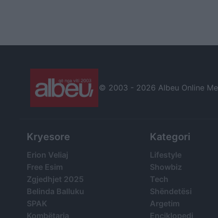
© 2003 -
2026 Albeu Online Medi
Kryesore
Kategori
Erion Veliaj
Lifestyle
Free Esim
Showbiz
Zgjedhjet 2025
Tech
Belinda Balluku
Shëndetësi
SPAK
Argetim
Kombëtarja
Enciklopedi