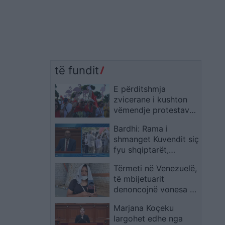
të fundit
E përditshmja
zvicerane i kushton
vëmendje protestave
në Tiranë: kërkohet
Bardhi: Rama i
largimi i Ramës
shmanget Kuvendit siç
fyu shqiptarët,
dorëheqjen e ka
Tërmeti në Venezuelë,
menduar, por nuk
të mbijetuarit
është i lirë
denoncojnë vonesa në
reagim: U braktisëm
Marjana Koçeku
nën rrënoja
largohet edhe nga