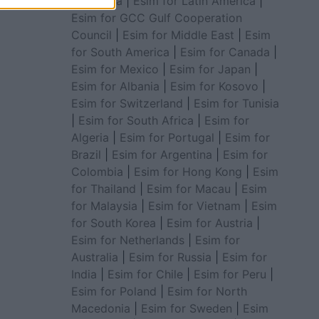
for Africa
|
Esim for Latin America
|
Esim for GCC Gulf Cooperation
Council
|
Esim for Middle East
|
Esim
for South America
|
Esim for Canada
|
Esim for Mexico
|
Esim for Japan
|
Esim for Albania
|
Esim for Kosovo
|
Esim for Switzerland
|
Esim for Tunisia
|
Esim for South Africa
|
Esim for
Algeria
|
Esim for Portugal
|
Esim for
Brazil
|
Esim for Argentina
|
Esim for
Colombia
|
Esim for Hong Kong
|
Esim
for Thailand
|
Esim for Macau
|
Esim
for Malaysia
|
Esim for Vietnam
|
Esim
for South Korea
|
Esim for Austria
|
Esim for Netherlands
|
Esim for
Australia
|
Esim for Russia
|
Esim for
India
|
Esim for Chile
|
Esim for Peru
|
Esim for Poland
|
Esim for North
Macedonia
|
Esim for Sweden
|
Esim