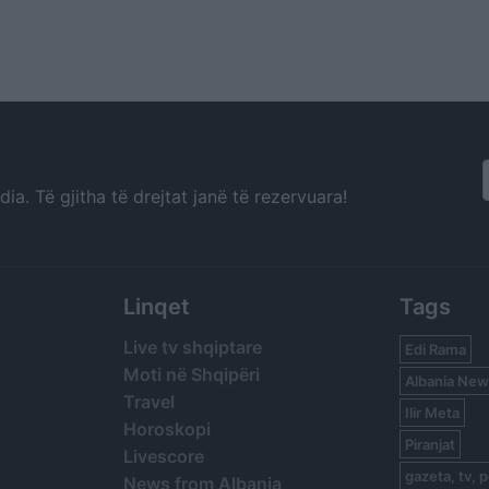
a. Të gjitha të drejtat janë të rezervuara!
Linqet
Tags
Live tv shqiptare
Edi Rama
Moti në Shqipëri
Albania New
Travel
Ilir Meta
Horoskopi
Piranjat
Livescore
gazeta, tv, p
News from Albania