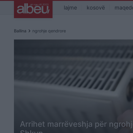
lajme
kosovë
maqed
keyboard_arrow_right
Ballina
ngrohje qendrore
Arrihet marrëveshja për ngroh