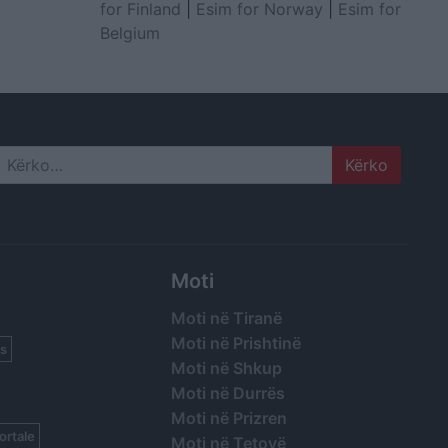
for Finland
|
Esim for Norway
|
Esim for
Belgium
Search
Moti
Moti në Tiranë
Moti në Prishtinë
s
Moti në Shkup
Moti në Durrës
Moti në Prizren
ortale
Moti në Tetovë